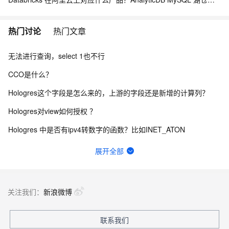
热门讨论
热门文章
无法进行查询，select 1也不行
CCO是什么？
Hologres这个字段是怎么来的，上游的字段还是新增的计算列？
Hologres对view如何授权 ？
Hologres 中是否有ipv4转数字的函数？比如INET_ATON
有人知道server busy是什么情况吗？
展开全部
请问Hologres 的视图可以作为Flink 的维表进行join吗？
Hologres holo报日期转换超限 怎么处理?
关注我们：
新浪微博
请教一个问题，物流云里的hologres ，在元数据管理登录其他实例，报错是为什么?
联系我们
Hologres存储是按量计费吗？