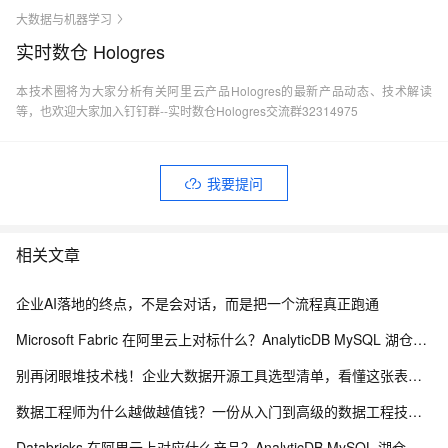
大数据与机器学习
实时数仓 Hologres
本技术圈将为大家分析有关阿里云产品Hologres的最新产品动态、技术解读
等，也欢迎大家加入钉钉群--实时数仓Hologres交流群32314975
我要提问
相关文章
企业AI落地的终点，不是会对话，而是把一个流程真正跑通
Microsoft Fabric 在阿里云上对标什么？AnalyticDB MySQL 湖仓一体统一分析方案
别再闭眼堆技术栈！企业大数据开源工具选型清单，看懂这张表少走3年弯路
数据工程师为什么越做越值钱？一份从入门到高级的数据工程技能树、项目实战与简历升级指南
Databricks 在阿里云上对应什么产品？AnalyticDB MySQL 湖仓版对标方案（含 DDI 停服说明）