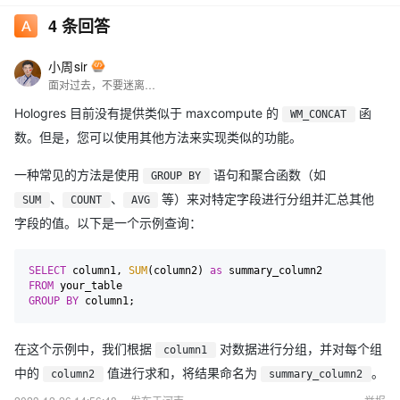
4
条回答
小周sir
面对过去，不要迷离；面对未来，不必彷徨；活在今天，你只要把自己完全展示给别人看。
Hologres 目前没有提供类似于 maxcompute 的
函
WM_CONCAT
数。但是，您可以使用其他方法来实现类似的功能。
一种常见的方法是使用
语句和聚合函数（如
GROUP BY
、
、
等）来对特定字段进行分组并汇总其他
SUM
COUNT
AVG
字段的值。以下是一个示例查询：
SELECT
 column1, 
SUM
(column2) 
as
FROM
GROUP
BY
在这个示例中，我们根据
对数据进行分组，并对每个组
column1
中的
值进行求和，将结果命名为
。
column2
summary_column2