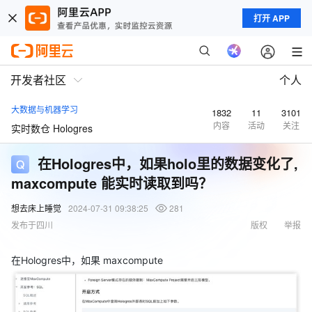
打开 APP
开发者社区
个人
大数据与机器学习
1832
11
3101
内容
活动
关注
实时数仓 Hologres
在Hologres中，如果holo里的数据变化了,
maxcompute 能实时读取到吗？
想去床上睡觉
2024-07-31 09:38:25
281
发布于四川
版权
举报
在Hologres中，如果 maxcompute