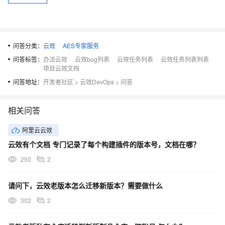
问答分类：
云效
AES专家服务
问答标签：
办法云效
云效bug列表
云效任务列表
云效任务列表列表
项目云效文档
问答地址：
开发者社区
>
云效DevOps
>
问答
相关问答
阿里云云效
云效有个文档 专门记录了每个构建插件的版本号，文档在哪？
250
2
请问下，云效老版本怎么迁移新版本？需要做什么
302
2