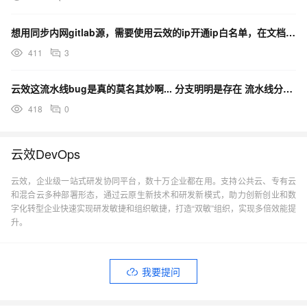
想用同步内网gitlab源，需要使用云效的ip开通ip白名单，在文档里没找到代码管理的ip，怎么办？
411
3
云效这流水线bug是真的莫名其妙啊... 分支明明是存在 流水线分支管理器报不存在？
418
0
云效DevOps
云效，企业级一站式研发协同平台，数十万企业都在用。支持公共云、专有云
和混合云多种部署形态，通过云原生新技术和研发新模式，助力创新创业和数
字化转型企业快速实现研发敏捷和组织敏捷，打造“双敏”组织，实现多倍效能提
升。
我要提问