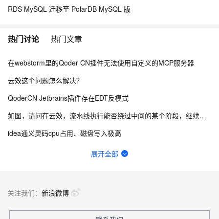
RDS MySQL 迁移至 PolarDB MySQL 版
热门讨论
热门文章
在webstorm里的Qoder CN插件无法使用自定义的MCP服务器
云效这个问题怎么解决？
QoderCN Jetbrains插件存在EDT反模式
如图，请问在云效，流水线执行能否绕过中间的某个阶段，继续向后执行？
idea通义灵码cpu占用、磁盘写入极高
宜搭自定义页面表格里面怎么显示序号，序号自动递增
展开全部
云效flow 香港的构建节点拉不了npm仓库包 网络有问题，怎么解决？
更新到2.5.0后经常引起PyCharm闪退，后续多次重启在更新项目索引的时候闪退退
关注我们：
新浪微博
为什么 qoder work 不能像 workbuddy 那样，开放使用第三方 api？