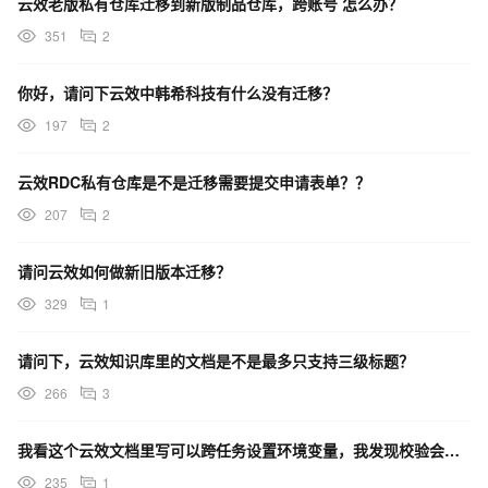
云效老版私有仓库迁移到新版制品仓库，跨账号 怎么办？
351
2
你好，请问下云效中韩希科技有什么没有迁移？
197
2
云效RDC私有仓库是不是迁移需要提交申请表单？？
207
2
请问云效如何做新旧版本迁移？
329
1
请问下，云效知识库里的文档是不是最多只支持三级标题？
266
3
我看这个云效文档里写可以跨任务设置环境变量，我发现校验会报错，麻烦问下这个咋搞 !
235
1