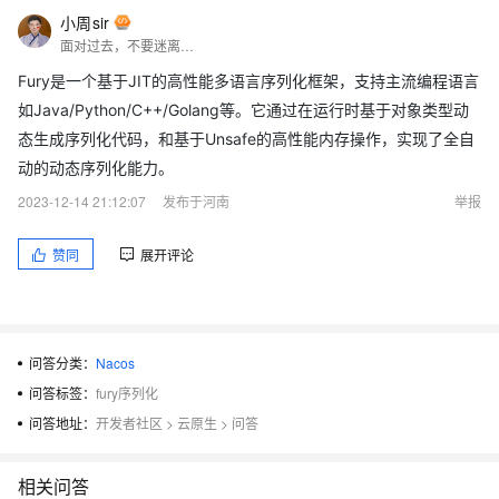
小周sir
面对过去，不要迷离；面对未来，不必彷徨；活在今天，你只要把自己完全展示给别人看。
Fury是一个基于JIT的高性能多语言序列化框架，支持主流编程语言
如Java/Python/C++/Golang等。它通过在运行时基于对象类型动
态生成序列化代码，和基于Unsafe的高性能内存操作，实现了全自
动的动态序列化能力。
2023-12-14 21:12:07
发布于河南
举报
赞同
展开评论
问答分类：
Nacos
问答标签：
fury序列化
问答地址：
开发者社区
>
云原生
>
问答
相关问答