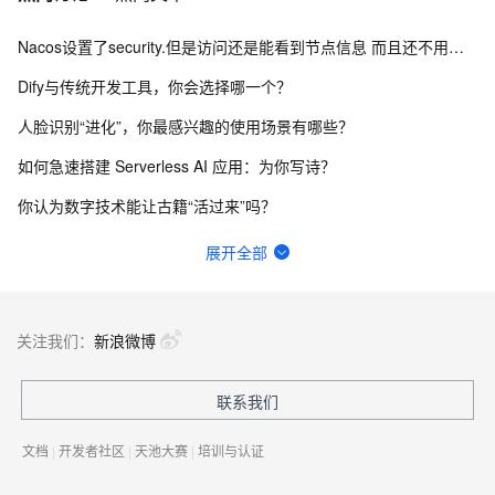
Nacos设置了security.但是访问还是能看到节点信息 而且还不用验证身份怎么办？
Dify与传统开发工具，你会选择哪一个？
人脸识别“进化”，你最感兴趣的使用场景有哪些？
如何急速搭建 Serverless AI 应用：为你写诗？
你认为数字技术能让古籍“活过来”吗？
一键生成讲解视频，AI的理解和生成能力到底有多强？
展开全部
函数计算fc的sd的图库浏览器真的装不上去，不显示，怎么回事？
请问主域名备案了，子域名还要备案吗？
关注我们：
新浪微博
在终端怎么升级python？
联系我们
Springcloud连接nacos2.2.3一直报错403，user not found，啥原因？
文档
|
开发者社区
|
天池大赛
|
培训与认证