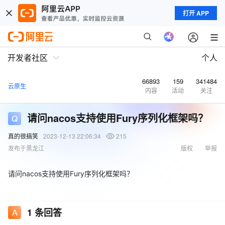
打开 APP
开发者社区
个人
66893
159
341484
云原生
内容
活动
关注
请问nacos支持使用Fury序列化框架吗？
真的很搞笑
2023-12-13 22:06:34
215
发布于黑龙江
版权
举报
请问nacos支持使用Fury序列化框架吗？
1
条回答