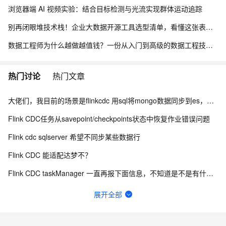
浏览器端 AI 视频实验：结合目标检测与光流实现群体运动追踪
别再闭眼堆技术栈！企业大数据开源工具选型清单，看懂这张表少走3年弯路
数据工程师为什么越做越值钱？一份从入门到高级的数据工程技能树、项目实战与简历升级指南
热门讨论
热门文章
大佬们，我目前的场景是flinkcdc 用sql将mongo数据同步到es，有人做过这样的场景吗？
Flink CDC任务从savepoint/checkpoints状态中恢复作业错误问题
Flink cdc sqlserver 希望不同步某些数据行
Flink CDC 能适配达梦不？
Flink CDC taskManager 一直再报下面信息，不知道是不是有什么问题？
有用flink cdc同步mysql到hive这样搞过的源码吗?
展开全部
如何用实时数据同步打破企业数据孤岛？