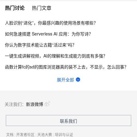
热门讨论
热门文章
人脸识别“进化”，你最感兴趣的使用场景有哪些？
如何急速搭建 Serverless AI 应用：为你写诗？
你认为数字技术能让古籍“活过来”吗？
一键生成讲解视频，AI的理解和生成能力到底有多强？
函数计算fc的sd的图库浏览器真的装不上去，不显示，怎么回事？
请问主域名备案了，子域名还要备案吗？
展开全部
我直接抄flask例子里面的handler函数，貌似是不行的，我不知道应该怎么改这个函数才能用。
函数计算，通过FC函数创建的SD，怎么改默认配置？
关注我们：
新浪微博
函数计算资源包没降价计划吗?
联系我们
在终端怎么升级python？
文档
|
开发者社区
|
天池大赛
|
培训与认证