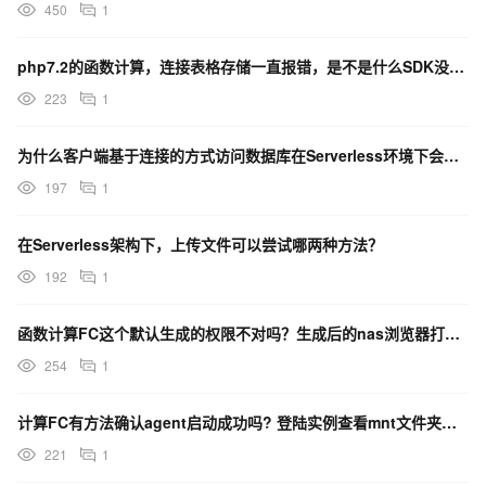
450
1
php7.2的函数计算，连接表格存储一直报错，是不是什么SDK没安装，请问下要怎么安装啊？
223
1
为什么客户端基于连接的方式访问数据库在Serverless环境下会遇到问题？
197
1
在Serverless架构下，上传文件可以尝试哪两种方法？
192
1
函数计算FC这个默认生成的权限不对吗？生成后的nas浏览器打不开
254
1
计算FC有方法确认agent启动成功吗? 登陆实例查看mnt文件夹下有没有agent文件夹可以吗?
221
1