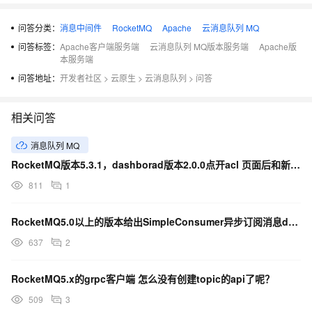
问答分类：
消息中间件
RocketMQ
Apache
云消息队列 MQ
问答标签：
Apache客户端服务端
云消息队列 MQ版本服务端
Apache版
本服务端
问答地址：
开发者社区
>
云原生
>
云消息队列
>
问答
相关问答
消息队列 MQ
RocketMQ版本5.3.1，dashborad版本2.0.0点开acl 页面后和新增acl报错
811
1
RocketMQ5.0以上的版本给出SimpleConsumer异步订阅消息demo
637
2
RocketMQ5.x的grpc客户端 怎么没有创建topic的api了呢？
509
3