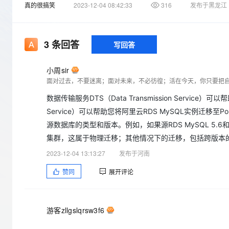
存储
天池大赛
Qwen3.7-Plus
真的很搞笑
2023-12-04 08:42:33
316
发布于黑龙江
云解析DNS
解决方案免费试用 新老
电子合同
最高领取价值200元试用
能看、能想、能动手的多模
安全
网络与CDN
AI 算法大赛
畅捷通
大数据开发治理平台 Data
AI 产品 免费试用
网络
安全
云开发大赛
3
条回答
写回答
Qwen3-VL-Plus
Tableau 订阅
1亿+ 大模型 tokens 和 
可观测
入门学习赛
中间件
AI空中课堂在线直播课
小周sir
云防火墙
140+云产品 免费试用
上云与迁云
面对过去，不要迷离；面对未来，不必彷徨；活在今天，你只要把
云原生的云上边界网络安全
产品新客免费试用，最长1
数据库
生态解决方案
大模型服务
数据传输服务DTS（Data Transmission Service）
企业出海
大模型ACA认证体验
大数据计算
Service）可以帮助您将阿里云RDS MySQL实例迁移
助力企业全员 AI 认知与能
行业生态解决方案
千问AI平台-Token Plan
政企业务
源数据库的类型和版本。例如，如果源RDS MySQL 5.6和
媒体服务
开发者生态解决方案
集群，这属于物理迁移；其他情况下的迁移，包括跨版本的
企业服务与云通信
千问AI平台-模型体验
AI 开发和 AI 应用解决
2023-12-04 13:13:27
发布于河南
在线体验全尺寸、多种模态
域名与网站
赞同
展开评论
Happy 系列大模型
终端用户计算
Serverless
游客zllgslqrsw3f6
开发工具