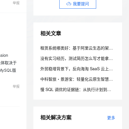
安全
我要投诉
e-1.1-I2V
Cosyvoice-V3-Flash
举报
我要提问
PolarDB
上云场景组合购
Milvus 弹性伸缩功能新增节
伴
漫剧创作，剧本、分镜、视频高效生成
100%兼容MySQL、PostgreSQL，兼容Oracle，支持集中和分布式
覆盖90%+业务场景，专享组合折扣价
点支持范围
畅自然，细节丰富
高表现力语音合成大模型，语音克隆听感自然
VPN
ernetes 版 ACK
云聚AI 严选权益
AI 原生数据库服务发布
SSL 证书
2V
Fun-ASR
，一键激活高效办公新体验
理容器应用的 K8s 服务
精选AI产品，从模型到应用全链提效
Agent 数据网关
相关文章
文戏情感细腻自然，动作戏激烈拳拳到肉，实现更强表演能力
支持中英文自由切换，具备更强的噪声鲁棒性
堡垒机
AI 用量加速计划
云原生数据库 PolarDB
防火墙
、识别商机，让客服更高效、服务更出色。
新老同享，达量后返
Agentic Database 发布
租赁系统哪类好：基于阿里云生态的架构设计与选型考量
主机安全
应用
ion
没有实习经历，测试简历怎么写才能拿到面试？3个方法亲测有效
具体取决于
千问办公
NEW
外贸稳增背景下，反向海淘 SaaS 云上架构实践，中小跨境业务如何低成本扛住流量脉冲
AI 应用及服务市场
ySQL版
的智能体编程平台
一站式AI生产力平台
中科智旅・景游宝：轻量化云原生智慧景区一体化系统落地实践
AI 应用
伶鹊
举报
慢 SQL 调优的证据链：从执行计划到可回滚的性能治理
企业级人与Agent协作平台，接入和调度多个数字员工
智能客服平台，对话机器人、对话分析、智能外呼
大模型
大模型服务平台百炼 - 全妙
自然语言处理
应用创作平台
多模态内容创作工具，已接入 DeepSeek
数据标注
相关解决方案
更多
机器学习