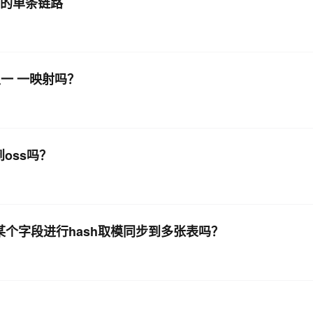
l的单条链路
里一 一映射吗？
到oss吗？
根据某个字段进行hash取模同步到多张表吗？