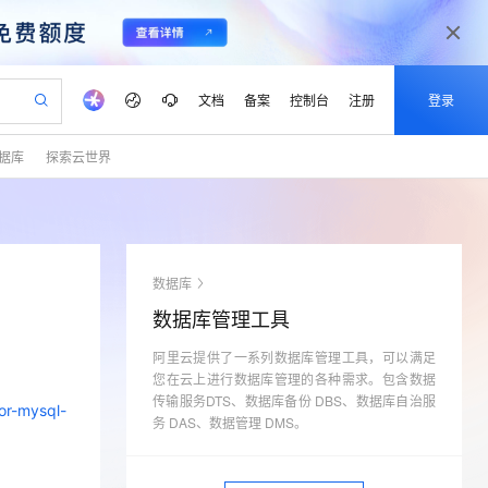
文档
备案
控制台
注册
登录
据库
探索云世界
验
作计划
器
AI 活动
专业服务
服务伙伴合作计划
开发者社区
加入我们
产品动态
服务平台百炼
阿里云 OPC 创新助力计划
一站式生成采购清单，支持单品或批量购买
io：打造专属 AI 语音助手
S产品伙伴计划（繁花）
峰会
CS
造的大模型服务与应用开发平台
一句话生成原生可编辑精美 PPT 文稿
AI 生产力先锋
Al MaaS 服务伙伴赋能合作
域名
博文
Careers
至高可申请百万元
Qwen3.8-Max 模型上线
开启高性价比 AI 编程新体验
弹性可伸缩的云计算服务
Qwen-Audio-3.0-Realtime 端到端实时语音角色扮演
输入一句话想法, 轻松生成专业的 PPT
先锋实践拓展 AI 生产力的边界
Token 补贴，五大权
计划
海大会
伙伴信用分合作计划
商标
问答
社会招聘
数据库
益加速 OPC 成功
eek-V4-Pro
SS
一键部署幻兽帕鲁游戏服务器
飞天发布时刻
HOT
Open Search 向量检索版支
划
备案
电子书
校园招聘
数据库管理工具
pSeek-V4-Pro
视频创作，一键激活电商全链路生产力
稳定、安全、高性价比、高性能的云存储服务
一键购买专属联机服务器，轻松开启游戏
所见，即是所愿
持视频检索 Pipeline 功能
更多支持
划
公司注册
镜像站
视频生成
语音识别与合成
阿里云提供了一系列数据库管理工具，可以满足
专属 QwenPaw
漫剧工坊：一站式动画创作平台
AI 实训营
HOT
应用身份服务 (IDaaS)
合作伙伴培训与认证
您在云上进行数据库管理的各种需求。包含数据
划
上云迁移
站生成，高效打造优质广告素材
全接入的云上超级电脑
从聊天伙伴进化为能主动干活的本地数字员工
快速生产连贯的高质量长漫剧
从基础到进阶，Agent 创客手把手教你
OpenClaw 管理能力上线
传输服务DTS、数据库备份 DBS、数据库自治服
lScope
我要反馈
or-mysql-
e-1.1-T2V
Qwen3-TTS-Flash
查询合作伙伴
务 DAS、数据管理 DMS。
n Alibaba Cloud ISV 合作
代维服务
建企业门户网站
10 分钟搭建微信、支付宝小程序
MaxCompute MaxFrame 提
畅细腻的高质量视频
离线语音合成大模型，多语言方言自适应，低延迟高稳定
创新加速
ope
登录合作伙伴管理后台
我要建议
站，无忧落地极速上线
以可视化方式快速构建移动和 PC 门户网站
国内短信简单易用，安全可靠，秒级触达，全球覆盖200+国家和地区。
高效部署网站，快速应用到小程序
供自动弹性内存功能