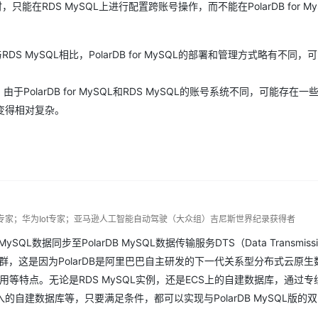
QL时，只能在RDS MySQL上进行配置跨账号操作，而不能在PolarDB for M
AI 应用
10分钟微调：让0.6B模型媲美235B模
多模态数据信
型
依托云原生高可用架构,实现Dify私有化部署
与RDS MySQL相比，PolarDB for MySQL的部署和管理方式略有不同
用1%尺寸在特定领域达到大模型90%以上效果
一个 AI 助手
超强辅助，Bol
olarDB for MySQL和RDS MySQL的账号系统不同，可能存在一
即刻拥有 DeepSeek-R1 满血版
在企业官网、通讯软件中为客户提供 AI 客服
传输变得相对复杂。
多种方案随心选，轻松解锁专属 DeepSeek
享专家；华为Iot专家；亚马逊人工智能自动驾驶（大众组）吉尼斯世界纪录获得者
将MySQL数据同步至PolarDB MySQL数据传输服务DTS（Data Transmissi
SQL版集群，这是因为PolarDB是阿里巴巴自主研发的下一代关系型分布式云原
等特点。无论是RDS MySQL实例，还是ECS上的自建数据库，通过专
自建数据库等，只要满足条件，都可以实现与PolarDB MySQL版的