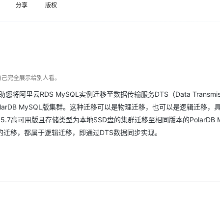
Deepseek-v4-pro
HappyHors
分享
版权
同享
万小智 AI 建站低至 15元/月
Qoder CN
AI 短剧/漫剧
云原生数据库 
快递物流查询
WordPress
成为服务伙
高校合作
点，立即开启云上创新
覆盖公网/内网、递归/权威、移动APP等全场景解析服务
送.CN域名，送备案服务码
基于千问大模型等，支持代码智能生成、研发智能问答
AI助力短剧
态智能体模型
旗舰 MoE 大模型，百万上下文与顶尖推理能力
图生视频，流
Ubuntu
服务生态伙伴
云工开物
企业应用
Works
Night Plan 支持 Qwen 3.8-Max
云原生大数据计算服务 MaxCompute
AI 办公
容器服务 Kub
NEW
GLM-5.2
Wan2.7-T
Red Hat
30+ 款产品免费体验
Data Agent 驱动的一站式 Data+AI 开发治理平台
夜间 5 折，Qwen/Meoo/TokenPlan 客户专享
面向分析的企业级SaaS模式云数据仓库
AI智能应用
提供一站式管
科研合作
视觉 Coding、空间感知、多模态思考等全面升级
1M上下文，专为长程任务能力而生
ERP
堂（旗舰版）
SUSE
智能客服
CRM
自己完全展示给别人看。
防护产品
2个月
自动承接线索
建站小程序
OA 办公系统
AI 应用构建
大模型原生
可以帮助您将阿里云RDS MySQL实例迁移至数据传输服务DTS（Data Transmiss
至PolarDB MySQL版集群。这种迁移可以是物理迁移，也可以是逻辑迁移，
力提升
财税管理
模板建站
Qoder
大模型服务平台百炼-应用模版
HOT
NEW
5.7高可用版且存储类型为本地SSD盘的集群迁移至相同版本的PolarDB M
面向真实软件
个人版上线、团队版降价；千问3.8-Max首发发尝鲜
丰富多元化的应用模版和解决方案
400电话
定制建站
迁移，都属于逻辑迁移，即通过DTS数据同步实现。
万有无界
大模型服务平台百炼-智能体
方案
广告营销
模板小程序
的模型效果
灵活可视化地构建企业级 Agent
定制小程序
秒悟
人工智能平台 PAI
APP 开发
云端极速 AI 
新一代 AI 视频生成模型，深度适配广告营销等场景
AI Native 的算法工程平台，一站式完成建模、训练、推理服务部署
建站系统