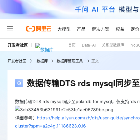
大模型
产品
解决方案
权益
定价
开发者社区
首页
Data+AI
关系型数据库
NoS
大模型
产品
解决方案
权益
定价
云市场
伙伴
服务
了解阿里云
精选产品
精选解决方案
普惠上云
产品定价
精选商城
成为销售伙伴
售前咨询
为什么选择阿里云
千问AI平台
开发者社区
数据库
数据库管理工具
正文
了解云产品的定价详情
大模型服务平台百炼
千问办公，解锁你的工作
普惠上云 官方力荐
分销伙伴
在线服务
网站建设
什么是云计算
大
大模型服务与应用平台
企业级Agent产品，直接
云服务器38元/年起，超
咨询伙伴
多端小程序
技术领先
数据传输DTS rds mysql同步至p
云上成本管理
售后服务
轻量应用服务器
Agency Agents：拥
官方推荐返现计划
大模型
精选产品
精选解决方案
Salesforce 国际版订阅
稳定可靠
管理和优化成本
推荐新用户得奖励，单订单
销售伙伴合作计划
自助服务
友盟天域
安全合规
人工智能与机器学习
AI
数据传输DTS rds mysql同步至polardb for mysql，仅支持rds
文本生成
云数据库 RDS
HappyHorse 打造一
云工开物
无影生态合作计划
在线服务
观测云
分析师报告
高校专属算力普惠，学生认
计算
互联网应用开发
详细参考：
https://help.aliyun.com/zh/dts/user-guide/synch
Qwen3.8-Max
HOT
Salesforce On Alibaba C
工单服务
Tuya 物联网平台阿里云
研究报告与白皮书
人工智能平台 PAI
快速拥有专属 OpenClaw
大模
cluster?spm=a2c4g.11186623.0.i6
Consulting Partner 合
大数据
容器
智能体时代全能旗舰模型
免费试用
短信专区
一站式AI开发、训练和推
蓝凌 OA
AI 大模型销售与服务生
现代化应用