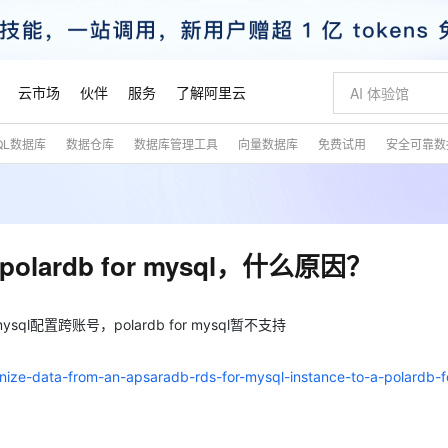
云市场
伙伴
服务
了解阿里云
QL数据库
数据仓库
数据库管理工具
向量数据库
免费试用
安全可靠数
AI 特惠
数据与 API
成为产品伙伴
企业增值服务
最佳实践
价格计算器
AI 场景体
基础软件
产品伙伴合
阿里云认证
市场活动
配置报价
大模型
自助选配和估算价格
新方式
睿译宝，AI翻译排版一步到位
智启 AI 普惠权益
产品生态集成认证中心
企业支持计划
云上春晚
域名与网站
千问官方 MaaS 平台，为开发者和 Agent 而生，新用户赠送 1 亿 + tokens 额度
Qwen Aud
AI Coding
阿里云Maa
2026 阿里云
云服务器 E
为企业打
数据集
Windows
大模型认证
模型
NEW
NEW
交付可用成果
值低价云产品抢先购
上传文档即自动完成翻译和格式还原
至高享 1亿+免费 tokens，加速 Al 应用落地
提供智能易用的域名与建站服务
智能编程，一键
安全可靠、
产品生态伙伴
专家技术服务
云上奥运之旅
弹性计算合作
阿里云中企出
手机三要素
宝塔 Linux
全部认证
olardb for mysql，什么原因？
价格优势
有专属领域专家
GLM-5.2：长任务时代开源旗舰模型
阿里云 OPC 创新助力计划
千问大模型
即刻拥有 DeepS
AI 电商营销
对象存储 O
大模型
产品生态伙伴工作台
企业增值服务台
云栖战略参考
云存储合作计
云栖大会
身份实名认证
CentOS
训练营
推动算力普惠，释放技术红利
最高返9万
多领域专家智能体,一键组建 AI 虚拟交付团队
快速构建应用程序和网站，即刻迈出上云第一步
至高百万元 Token 补贴，加速一人公司成长
多元化、高性能、安全可靠的大模型服务
真正可用的 1M 上下文,一次完成代码全链路开发
轻松解锁专属 Dee
从图文生成到
云上的中国
数据库合作计
活动全景
短信
Docker
 mysql配置跨账号，polardb for mysql暂不支持
图片和
站式影视创作平台
Hermes Agent，打造自进化智能体
Token Plan 模型订阅计划
数字证书管理服务（原SSL证书）
5 分钟轻松部署
AI 广告创作
无影云电脑
企业成长
NEW
信息公告
看见新力量
云网络合作计
OCR 文字识别
JAVA
证享300元代金券
可视化编排打通从文字构思到成片全链路闭环
全托管，含MySQL、PostgreSQL、SQL Server、MariaDB多引擎
自主进化，持久记忆，越用越聪明
Qwen3.8-Max 首发尝鲜，限时加量 10 倍，夜间低至2折
实现全站HTTPS，呈现可信的WEB访问
图文、视频一
随时随地安
魔搭 Mode
ronize-data-from-an-apsaradb-rds-for-mysql-instance-to-a-polardb-f
Kimi-K3
HappyHors
NEW
loud
服务实践
官网公告
金融模力时刻
Salesforce O
版
发票查验
全能环境
Claude Code + GStack 打造工程团队
千问办公，限时限量积分加倍
Qoder
低代码高效构
AI 建站
短信服务
型
NEW
作计划
Kimi 最新旗舰模型，长程编程与推理利器
让文字生成流
计划
创新中心
魔搭 ModelSc
健康状态
理服务
让AI从“聊天伙伴”进化为能干活的“数字员工”
安装技能 GStack，拥有专属 AI 工程团队
你的AI工作搭子，覆盖日常办公高频场景
面向真实软件的智能体编程平台
0 代码专业建
客户案例
天气预报查询
操作系统
态合作计划