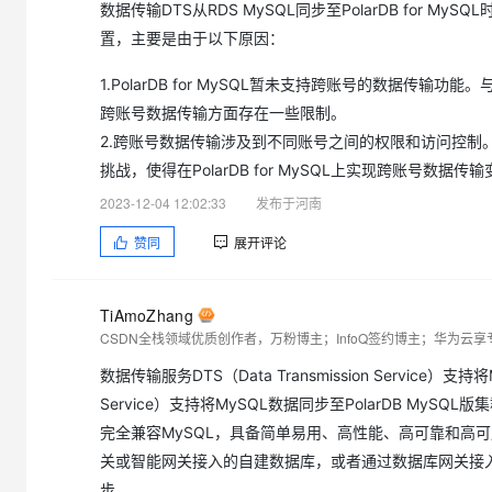
数据传输DTS从RDS MySQL同步至PolarDB for MyS
大模型解决方案
置，主要是由于以下原因：
迁移与运维管理
快速部署 Dify，高效搭建 
1.PolarDB for MySQL暂未支持跨账号的数据传输功能。
专有云
跨账号数据传输方面存在一些限制。
10 分钟在聊天系统中增加
2.跨账号数据传输涉及到不同账号之间的权限和访问控制。由于P
挑战，使得在PolarDB for MySQL上实现跨账号数据
2023-12-04 12:02:33
发布于河南
赞同
展开评论
TiAmoZhang
CSDN全栈领域优质创作者，万粉博主；InfoQ签约博主；华为云
数据传输服务DTS（Data Transmission Service）支持
Service）支持将MySQL数据同步至PolarDB My
完全兼容MySQL，具备简单易用、高性能、高可靠和高可用
关或智能网关接入的自建数据库，或者通过数据库网关接入的
步。