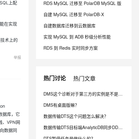
ySQL上配
RDS MySQL 迁移至 PolarDB MySQL 版
自建 MySQL 迁移至 PolarDB-X
息提取
与 AI 智能体进行实时音视频通话
从文本、图片、视频中提取结构化的属性信息
构建支持视频理解的 AI 音视频实时通话应用
，可能在实现
自建数据库迁移到云数据库
t.diy 一步搞定创意建站
构建大模型应用的安全防护体系
实现 MySQL 到 ADB 秒级分析性能
些技术上的
通过自然语言交互简化开发流程,全栈开发支持
通过阿里云安全产品对 AI 应用进行安全防护
RDS 到 Redis 实时同步方案
举报
热门讨论
热门文章
DMS这个诊断对于第三方的实例是不是不能用呢？
DMS有桌面版嘛？
on
生数据库，它
数据传输DTS这个问题怎么解决？
线、VPN网
数据传输DTS目标端AnalyticDB同步DDL为什么失败 ？
双向数据同
DTS暂停任务是做什么的？