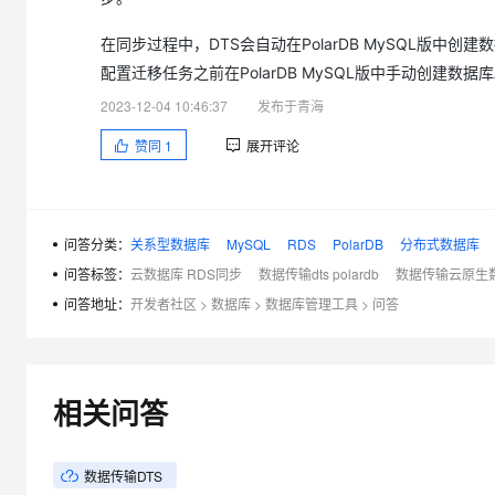
在同步过程中，DTS会自动在PolarDB MySQL版中创
配置迁移任务之前在PolarDB MySQL版中手动创建
2023-12-04 10:46:37
发布于青海
赞同
1
展开评论
问答分类：
关系型数据库
MySQL
RDS
PolarDB
分布式数据库
问答标签：
云数据库 RDS同步
数据传输dts polardb
数据传输云原生数据
问答地址：
开发者社区
>
数据库
>
数据库管理工具
>
问答
相关问答
数据传输DTS