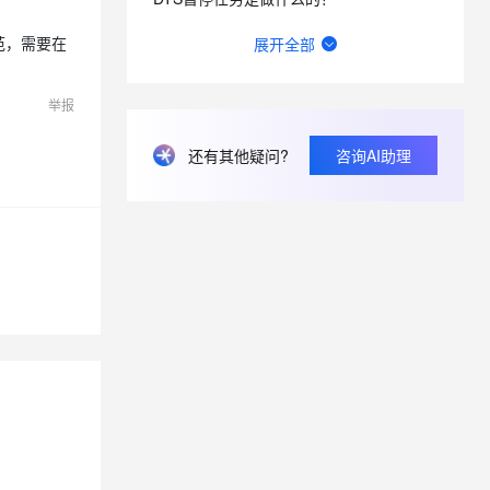
数据传输DTS这个咋回事?
展开全部
规范，需要在
数据传输DTS怎么配置云原生数据仓库 可以所有ip都访问吗？
举报
DMS之前都是用自己账号添加人员，编辑他们的手机号，钉钉给他发个团队邀请确认的信息，现在不是这样了？
还有其他疑问?
咨询AI助理
DMS历史数据清理如果配置了过滤条件，那么保留时长如何配置？
dms登录redis实例时报错？