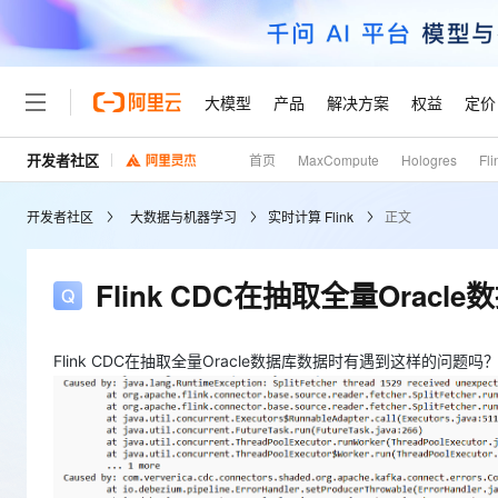
大模型
产品
解决方案
权益
定价
开发者社区
首页
MaxCompute
Hologres
Fli
大模型
产品
解决方案
权益
定价
云市场
伙伴
服务
了解阿里云
精选产品
精选解决方案
普惠上云
产品定价
精选商城
成为销售伙伴
售前咨询
为什么选择阿里云
千问AI平台
开发者社区
大数据与机器学习
实时计算 Flink
正文
了解云产品的定价详情
大模型服务平台百炼
睿译宝，AI翻译排版一
普惠上云 官方力荐
分销伙伴
在线服务
网站建设
什么是云计算
大
大模型服务与应用平台
上传文档即自动完成翻译和
云服务器38元/年起，超
咨询伙伴
多端小程序
技术领先
Flink CDC在抽取全量Ora
云上成本管理
售后服务
轻量应用服务器
GLM-5.2：长任务时代
官方推荐返现计划
大模型
精选产品
精选解决方案
Salesforce 国际版订阅
稳定可靠
管理和优化成本
推荐新用户得奖励，单订单
销售伙伴合作计划
自助服务
友盟天域
安全合规
人工智能与机器学习
AI
Flink CDC在抽取全量Oracle数据库数据时有遇到这样的问
文本生成
云数据库 RDS
Hermes Agent，打造
云工开物
无影生态合作计划
在线服务
观测云
分析师报告
自主进化，持久记忆，越用
高校专属算力普惠，学生认
计算
互联网应用开发
Qwen3.8-Max
HOT
Salesforce On Alibaba C
工单服务
Tuya 物联网平台阿里云
研究报告与白皮书
人工智能平台 PAI
快速拥有专属 OpenClaw
大模
Consulting Partner 合
大数据
容器
智能体时代全能旗舰模型
免费试用
短信专区
一站式AI开发、训练和推
蓝凌 OA
AI 大模型销售与服务生
现代化应用