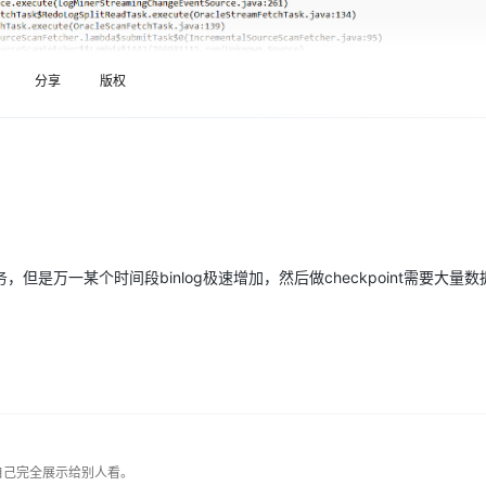
Deepseek-v4-pro
HappyHors
同享
万小智 AI 建站低至 15元/月
Qoder CN
AI 短剧/漫剧
云原生数据库 
快递物流查询
WordPress
成为服务伙
高校合作
点，立即开启云上创新
覆盖公网/内网、递归/权威、移动APP等全场景解析服务
送.CN域名，送备案服务码
基于千问大模型等，支持代码智能生成、研发智能问答
AI助力短剧
态智能体模型
旗舰 MoE 大模型，百万上下文与顶尖推理能力
图生视频，流
Ubuntu
服务生态伙伴
云工开物
企业应用
分享
版权
Works
Night Plan 支持 Qwen 3.8-Max
云原生大数据计算服务 MaxCompute
AI 办公
容器服务 Kub
NEW
GLM-5.2
Wan2.7-T
Red Hat
30+ 款产品免费体验
Data Agent 驱动的一站式 Data+AI 开发治理平台
夜间 5 折，Qwen/Meoo/TokenPlan 客户专享
面向分析的企业级SaaS模式云数据仓库
AI智能应用
提供一站式管
科研合作
视觉 Coding、空间感知、多模态思考等全面升级
1M上下文，专为长程任务能力而生
ERP
堂（旗舰版）
SUSE
智能客服
CRM
防护产品
2个月
自动承接线索
建站小程序
OA 办公系统
AI 应用构建
大模型原生
力提升
财税管理
模板建站
Qoder
大模型服务平台百炼-应用模版
HOT
NEW
是万一某个时间段binlog极速增加，然后做checkpoint需要大量
面向真实软件
个人版上线、团队版降价；千问3.8-Max首发发尝鲜
丰富多元化的应用模版和解决方案
400电话
定制建站
万有无界
大模型服务平台百炼-智能体
方案
广告营销
模板小程序
的模型效果
灵活可视化地构建企业级 Agent
定制小程序
秒悟
人工智能平台 PAI
APP 开发
云端极速 AI 
新一代 AI 视频生成模型，深度适配广告营销等场景
AI Native 的算法工程平台，一站式完成建模、训练、推理服务部署
建站系统
自己完全展示给别人看。