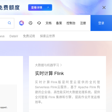
文档
备案
控制台
注册
登录
lvus
DataV
免费试用
探索云世界
验
作计划
器
AI 活动
专业服务
服务伙伴合作计划
开发者社区
加入我们
产品动态
服务平台百炼
阿里云 OPC 创新助力计划
一站式生成采购清单，支持单品或批量购买
可编辑精美 PPT 文稿
S产品伙伴计划（繁花）
峰会
CS
造的大模型服务与应用开发平台
Agency Agents：拥有专属领域专家
AI 生产力先锋
Al MaaS 服务伙伴赋能合作
域名
博文
Careers
PolarDB Agentic Database
至高可申请百万元
 轻松生成专业的 PPT
开启高性价比 AI 编程新体验
弹性可伸缩的云计算服务
先锋实践拓展 AI 生产力的边界
发布
多领域专家智能体,一键组建 AI 虚拟交付团队
Token 补贴，五大权
计划
海大会
伙伴信用分合作计划
商标
问答
社会招聘
大数据与机器学习
益加速 OPC 成功
帕鲁游戏服务器
SS
HappyHorse 打造一站式影视创作平台
飞天发布时刻
HOT
秒悟 Meoo CLI 支持一键部
划
备案
电子书
校园招聘
实时计算 Flink
联机服务器，轻松开启游戏
视频创作，一键激活电商全链路生产力
稳定、安全、高性价比、高性能的云存储服务
所见，即是所愿
署项目至阿里云账号
可视化编排打通从文字构思到成片全链路闭环
更多支持
划
公司注册
镜像站
视频生成
语音识别与合成
实时计算Flink版是阿里云提供的全托管
 智能体与工作流应用
漫剧工坊：一站式动画创作平台
AI 实训营
Flink OSS 支持
合作伙伴培训与认证
Serverless Flink云服务，基于 Apache Flink 构
划
上云迁移
站生成，高效打造优质广告素材
全接入的云上超级电脑
通过阿里云百炼高效搭建AI应用,助力高效开发
快速生产连贯的高质量长漫剧
从基础到进阶，Agent 创客手把手教你
AssumeRole 角色自定义
建的企业级、高性能实时大数据处理系统。提供
lScope
我要反馈
e-1.1-T2V
Qwen3-TTS-Flash
查询合作伙伴
全托管版 Flink 集群和引擎，提高作业开发运维
n Alibaba Cloud ISV 合作
代维服务
建企业门户网站
10 分钟搭建微信、支付宝小程序
百炼 Qwen3.7-Flash 系列模
畅细腻的高质量视频
离线语音合成大模型，多语言方言自适应，低延迟高稳定
效率。
创新加速
ope
登录合作伙伴管理后台
我要建议
站，无忧落地极速上线
以可视化方式快速构建移动和 PC 门户网站
国内短信简单易用，安全可靠，秒级触达，全球覆盖200+国家和地区。
高效部署网站，快速应用到小程序
型发布