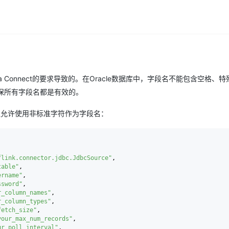
a Connect的要求导致的。在Oracle数据库中，字段名不能包含空格、
确保所有字段名都是有效的。
，以允许使用非标准字符作为字段名：
flink.connector.jdbc.JdbcSource"
,
table"
,
ername"
,
ssword"
,
r_column_names"
,
r_column_types"
,
fetch_size"
,
your_max_num_records"
,
ur_poll_interval"
,