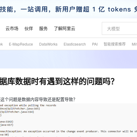
云市场
伙伴
服务
了解阿里云
nk
E-MapReduce
DataWorks
Elasticsearch
PAI
智能搜索推荐
Mi
AI 特惠
数据与 API
成为产品伙伴
企业增值服务
最佳实践
价格计算器
AI 场景体
基础软件
产品伙伴合
阿里云认证
市场活动
配置报价
大模型
自助选配和估算价格
步到位
智启 AI 普惠权益
产品生态集成认证中心
企业支持计划
云上春晚
域名与网站
Qwen Audio：打造专属 AI 语音助手
千问官方 MaaS 平台，为开发者和 Agent 而生，新用户赠送 1 亿 + tokens 额度
一句话生成原生
AI Coding
阿里云Maa
2026 阿里云
云服务器 E
为企业打
数据集
Windows
大模型认证
模型
NEW
NEW
格式还原
值低价云产品抢先购
至高享 1亿+免费 tokens，加速 Al 应用落地
提供智能易用的域名与建站服务
Qwen-Audio-3.0-Realtime 端到端实时语音角色扮演
输入一句话想法,
智能编程，一键
安全可靠、
产品生态伙伴
专家技术服务
云上奥运之旅
弹性计算合作
阿里云中企出
手机三要素
宝塔 Linux
全部认证
cle数据库数据时有遇到这样的问题吗？
价格优势
开源旗舰模型
即刻拥有 DeepSeek-V4-Pro
阿里云 OPC 创新助力计划
千问大模型
一键部署幻兽
AI 电商营销
对象存储 O
大模型
产品生态伙伴工作台
企业增值服务台
云栖战略参考
云存储合作计
云栖大会
身份实名认证
CentOS
训练营
推动算力普惠，释放技术红利
最高返9万
真正可用的 1M 上下文,一次完成代码全链路开发
快速构建应用程序和网站，即刻迈出上云第一步
轻松解锁专属 DeepSeek-V4-Pro
至高百万元 Token 补贴，加速一人公司成长
多元化、高性能、安全可靠的大模型服务
一键购买专属
从图文生成到
云上的中国
数据库合作计
活动全景
短信
Docker
题吗？这个问题是数据内容导致还是配置导致？
图片和
自进化智能体
5 分钟轻松部署专属 QwenPaw
Token Plan 模型订阅计划
数字证书管理服务（原SSL证书）
高效搭建 AI
AI 广告创作
无影云电脑
企业成长
NEW
HOT
信息公告
看见新力量
云网络合作计
OCR 文字识别
JAVA
越聪明
证享300元代金券
全托管，含MySQL、PostgreSQL、SQL Server、MariaDB多引擎
Qwen3.8-Max 首发尝鲜，限时加量 10 倍，夜间低至2折
实现全站 HTTPS，呈现可信的 Web 访问
从聊天伙伴进化为能主动干活的本地数字员工
图文、视频一
随时随地安
魔搭 Mode
Kimi-K3
HappyHors
NEW
loud
服务实践
官网公告
金融模力时刻
Salesforce O
版
发票查验
全能环境
Claude Code + GStack 打造工程团队
千问办公，限时限量积分加倍
Qoder
低代码高效构
AI 建站
短信服务
型
NEW
作计划
Kimi 最新旗舰模型，长程编程与推理利器
让文字生成流
计划
创新中心
魔搭 ModelSc
健康状态
理服务
让AI从“聊天伙伴”进化为能干活的“数字员工”
安装技能 GStack，拥有专属 AI 工程团队
你的AI工作搭子，覆盖日常办公高频场景
面向真实软件的智能体编程平台
0 代码专业建
客户案例
天气预报查询
操作系统
态合作计划