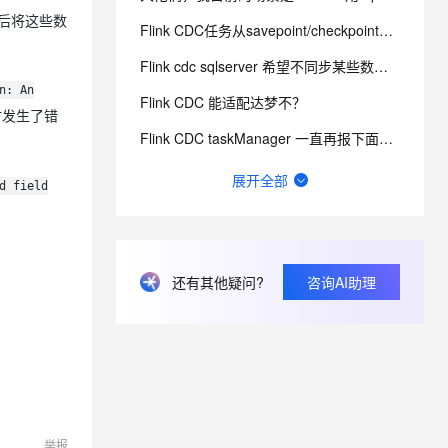
然后将这些数
Flink CDC任务从savepoint/checkpoints状态中恢复作业错误问题
息提取
与 AI 智能体进行实时音视频通话
Flink cdc sqlserver 希望不同步某些数据行
从文本、图片、视频中提取结构化的属性信息
构建支持视频理解的 AI 音视频实时通话应用
n: An
Flink CDC 能适配达梦不？
t.diy 一步搞定创意建站
构建大模型应用的安全防护体系
时发生了错
Flink CDC taskManager 一直再报下面信息，不知道是不是有什么问题？
通过自然语言交互简化开发流程,全栈开发支持
通过阿里云安全产品对 AI 应用进行安全防护
有用flink cdc同步mysql到hive这样搞过的源码吗?
展开全部
d field
如何用实时数据同步打破企业数据孤岛？
flinkcdc在IDEA运行正常，打包就报错
还有其他疑问?
咨询AI助理
Flink On Docker 启动 jm 时报这个错误请问有知道这个错误的原因吗？
FFA 2024 大会门票免费送！AI时代下大数据技术未来路在何方？
举报