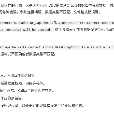
会遇到这样的问题。这是因为Flink CDC需要从Oracle数据库中获取数据，
会出现各种错误，例如连接问题、数据类型不匹配、文件格式错误等。
AI 应用
10分钟微调：让0.6B模型媲美235B模
多模态数据信
型
依托云原生高可用架构,实现Dify私有化部署
onnectors.shaded.org.apache.kafka.connect.errors.ConnectExceptio
用1%尺寸在特定领域达到大模型90%以上效果
一个 AI 助手
超强辅助，Bol
这个异常表明在将数据发送到Kafka
is connector will be stopped.
即刻拥有 DeepSeek-R1 满血版
在企业官网、通讯软件中为客户提供 AI 客服
多种方案随心选，轻松解锁专属 DeepSeek
rg.apache.kafka.connect.errors.DataException: file is not a vali
数据格式不正确或者数据类型不匹配。
：
息、Kafka连接信息等。
问，包括数据库权限、网络连接等。
否运行正常、Kafka主题是否存在等。
置、作业的逻辑等。
录和错误处理代码，以便更好地理解错误发生的原因和位置。