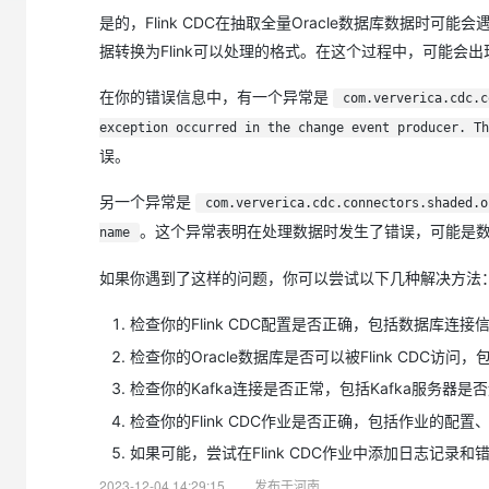
大模型解决方案
是的，Flink CDC在抽取全量Oracle数据库数据时可能
迁移与运维管理
据转换为Flink可以处理的格式。在这个过程中，可能
快速部署 Dify，高效搭建 
专有云
在你的错误信息中，有一个异常是
com.ververica.cdc.c
10 分钟在聊天系统中增加
exception occurred in the change event producer. Th
误。
另一个异常是
com.ververica.cdc.connectors.shaded.o
。这个异常表明在处理数据时发生了错误，可能是
name
如果你遇到了这样的问题，你可以尝试以下几种解决方法
检查你的Flink CDC配置是否正确，包括数据库连接信
检查你的Oracle数据库是否可以被Flink CDC访
检查你的Kafka连接是否正常，包括Kafka服务器是
检查你的Flink CDC作业是否正确，包括作业的配
如果可能，尝试在Flink CDC作业中添加日志记
2023-12-04 14:29:15
发布于河南