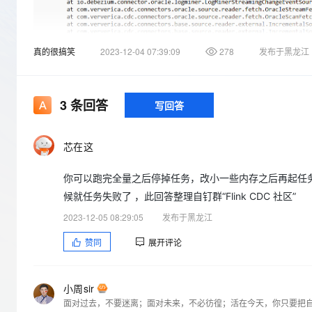
存储
天池大赛
Qwen3.7-Plus
云解析DNS
解决方案免费试用 新老
电子合同
最高领取价值200元试用
能看、能想、能动手的多模
安全
网络与CDN
AI 算法大赛
畅捷通
真的很搞笑
2023-12-04 07:39:09
278
发布于黑龙江
大数据开发治理平台 Data
AI 产品 免费试用
网络
安全
云开发大赛
Qwen3-VL-Plus
Tableau 订阅
1亿+ 大模型 tokens 和 
可观测
入门学习赛
中间件
AI空中课堂在线直播课
云防火墙
140+云产品 免费试用
3
条回答
写回答
上云与迁云
云原生的云上边界网络安全
产品新客免费试用，最长1
数据库
生态解决方案
大模型服务
企业出海
大模型ACA认证体验
大数据计算
芯在这
助力企业全员 AI 认知与能
行业生态解决方案
千问AI平台-Token Plan
政企业务
媒体服务
你可以跑完全量之后停掉任务，改小一些内存之后再起任务，但
开发者生态解决方案
候就任务失败了 ，此回答整理自钉群“Flink CDC 社区”
企业服务与云通信
千问AI平台-模型体验
AI 开发和 AI 应用解决
2023-12-05 08:29:05
发布于黑龙江
在线体验全尺寸、多种模态
域名与网站
赞同
展开评论
Happy 系列大模型
终端用户计算
Serverless
小周sir
面对过去，不要迷离；面对未来，不必彷徨；活在今天，你只要把
开发工具