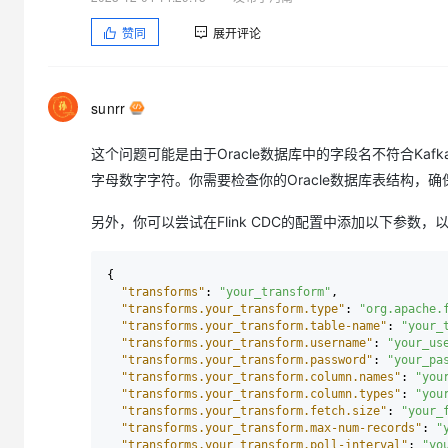
赞同
展开评论
sunrr
这个问题可能是由于Oracle数据库中的字段名不符合Kafk
字母数字字符。你需要检查你的Oracle数据库表结构，
另外，你可以尝试在Flink CDC的配置中添加以下参数
{
"transforms"
:
"your_transform"
,
"transforms.your_transform.type"
:
"org.apache.
"transforms.your_transform.table-name"
:
"your_
"transforms.your_transform.username"
:
"your_us
"transforms.your_transform.password"
:
"your_pa
"transforms.your_transform.column.names"
:
"you
"transforms.your_transform.column.types"
:
"you
"transforms.your_transform.fetch.size"
:
"your_
"transforms.your_transform.max-num-records"
:
"
"transforms.your_transform.poll-interval"
:
"yo