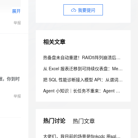
安全
我要投诉
e-1.1-I2V
Cosyvoice-V3-Flash
PolarDB
上云场景组合购
伴
Qoder CN V1.7.0 发布
我要提问
展开
漫剧创作，剧本、分镜、视频高效生成
100%兼容MySQL、PostgreSQL，兼容Oracle，支持集中和分布式
覆盖90%+业务场景，专享组合折扣价
畅自然，细节丰富
高表现力语音合成大模型，语音克隆听感自然
VPN
举报
ernetes 版 ACK
云聚AI 严选权益
云安全中心 AI BAS 智能自动
SSL 证书
2V
Fun-ASR
，一键激活高效办公新体验
理容器应用的 K8s 服务
精选AI产品，从模型到应用全链提效
化模拟渗透攻击产品发布
文戏情感细腻自然，动作戏激烈拳拳到肉，实现更强表演能力
支持中英文自由切换，具备更强的噪声鲁棒性
堡垒机
相关文章
AI 用量加速计划
DataWorks ChatBI 会话支持
防火墙
、识别商机，让客服更高效、服务更出色。
新老同享，达量后返
上传临时文件分析
热备盘未自动重建！RAID5阵列崩溃后的数据恢复与文件系统修复
主机安全
应用
从 Excel 报表迁移到可持续仪表盘：Metabase 数据建模、权限与刷新实践
千问办公
NEW
AI 应用及服务市场
数据，你到时
的智能体编程平台
一站式AI生产力平台
把 SQL 性能诊断接入模型 API：从谓词分析到可验证优化
AI 应用
Agent 小知识｜长任务不重来：Agent 状态保存的工程设计
伶鹊
举报
企业级人与Agent协作平台，接入和调度多个数字员工
智能客服平台，对话机器人、对话分析、智能外呼
大模型
大模型服务平台百炼 - 全妙
自然语言处理
应用创作平台
多模态内容创作工具，已接入 DeepSeek
热门讨论
热门文章
数据标注
机器学习
大佬们，我目前的场景是flinkcdc 用sql将mongo数据同步到es，有人做过这样的场景吗？