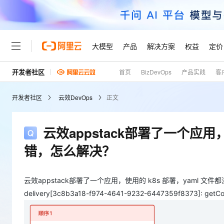
大模型
产品
解决方案
权益
定价
开发者社区
首页
BizDevOps
产品实践
客
大模型
产品
解决方案
权益
定价
云市场
伙伴
服务
了解阿里云
精选产品
精选解决方案
普惠上云
产品定价
精选商城
成为销售伙伴
售前咨询
为什么选择阿里云
千问AI平台
开发者社区
云效DevOps
正文
了解云产品的定价详情
大模型服务平台百炼
千问办公，解锁你的工作
普惠上云 官方力荐
分销伙伴
在线服务
网站建设
什么是云计算
大
大模型服务与应用平台
企业级Agent产品，直接
云服务器38元/年起，超
咨询伙伴
多端小程序
技术领先
云效appstack部署了一个应
云上成本管理
售后服务
轻量应用服务器
Agency Agents：拥
官方推荐返现计划
大模型
精选产品
精选解决方案
Salesforce 国际版订阅
稳定可靠
错，怎么解决？
管理和优化成本
推荐新用户得奖励，单订单
销售伙伴合作计划
自助服务
友盟天域
安全合规
人工智能与机器学习
AI
文本生成
云数据库 RDS
HappyHorse 打造一
云工开物
无影生态合作计划
在线服务
观测云
分析师报告
高校专属算力普惠，学生认
云效appstack部署了一个应用，使用的 k8s 部署，yaml 文件都没
计算
互联网应用开发
Qwen3.8-Max
HOT
Salesforce On Alibaba C
工单服务
delivery[3c8b3a18-f974-4641-9232-6447359f8373]: getCont
Tuya 物联网平台阿里云
研究报告与白皮书
人工智能平台 PAI
快速拥有专属 OpenClaw
大模
Consulting Partner 合
大数据
容器
智能体时代全能旗舰模型
免费试用
短信专区
一站式AI开发、训练和推
蓝凌 OA
AI 大模型销售与服务生
现代化应用