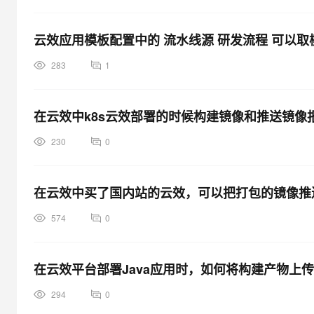
云效应用模板配置中的 流水线源 研发流程 可以
283
1
在云效中k8s云效部署的时候构建镜像和推送镜像
230
0
在云效中买了国内站的云效，可以把打包的镜像推送
574
0
在云效平台部署Java应用时，如何将构建产物上
294
0