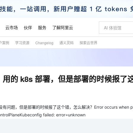
云市场
伙伴
服务
了解阿里云
户案例
学习资源
Changelog
通义灵码
探索云世界
AI 特惠
数据与 API
成为产品伙伴
企业增值服务
最佳实践
价格计算器
AI 场景体
基础软件
产品伙伴合
阿里云认证
市场活动
配置报价
大模型
自助选配和估算价格
新方式
睿译宝，AI翻译排版一步到位
智启 AI 普惠权益
产品生态集成认证中心
企业支持计划
云上春晚
域名与网站
千问官方 MaaS 平台，为开发者和 Agent 而生，新用户赠送 1 亿 + tokens 额度
Qwen Aud
AI Coding
阿里云Maa
2026 阿里云
云服务器 E
为企业打
数据集
Windows
大模型认证
模型
NEW
NEW
交付可用成果
值低价云产品抢先购
上传文档即自动完成翻译和格式还原
至高享 1亿+免费 tokens，加速 Al 应用落地
提供智能易用的域名与建站服务
智能编程，一键
安全可靠、
产品生态伙伴
专家技术服务
云上奥运之旅
弹性计算合作
阿里云中企出
手机三要素
宝塔 Linux
全部认证
用，用的 k8s 部署，但是部署的时候报了
价格优势
有专属领域专家
GLM-5.2：长任务时代开源旗舰模型
阿里云 OPC 创新助力计划
千问大模型
即刻拥有 DeepS
AI 电商营销
对象存储 O
大模型
产品生态伙伴工作台
企业增值服务台
云栖战略参考
云存储合作计
云栖大会
身份实名认证
CentOS
训练营
推动算力普惠，释放技术红利
最高返9万
多领域专家智能体,一键组建 AI 虚拟交付团队
快速构建应用程序和网站，即刻迈出上云第一步
至高百万元 Token 补贴，加速一人公司成长
多元化、高性能、安全可靠的大模型服务
真正可用的 1M 上下文,一次完成代码全链路开发
轻松解锁专属 Dee
从图文生成到
云上的中国
数据库合作计
活动全景
短信
Docker
图片和
站式影视创作平台
Hermes Agent，打造自进化智能体
Token Plan 模型订阅计划
数字证书管理服务（原SSL证书）
5 分钟轻松部署
AI 广告创作
无影云电脑
企业成长
NEW
信息公告
看见新力量
云网络合作计
OCR 文字识别
JAVA
证享300元代金券
可视化编排打通从文字构思到成片全链路闭环
全托管，含MySQL、PostgreSQL、SQL Server、MariaDB多引擎
自主进化，持久记忆，越用越聪明
Qwen3.8-Max 首发尝鲜，限时加量 10 倍，夜间低至2折
实现全站HTTPS，呈现可信的WEB访问
图文、视频一
随时随地安
有问题，但是部署的时候报了这个错，怎么解决？Error occurs when pre
魔搭 Mode
Kimi-K3
HappyHors
NEW
loud
服务实践
官网公告
rolPlaneKubeconfig failed: error=unknown
金融模力时刻
Salesforce O
版
发票查验
全能环境
Claude Code + GStack 打造工程团队
千问办公，限时限量积分加倍
Qoder
低代码高效构
AI 建站
短信服务
型
NEW
作计划
Kimi 最新旗舰模型，长程编程与推理利器
让文字生成流
计划
创新中心
魔搭 ModelSc
健康状态
理服务
让AI从“聊天伙伴”进化为能干活的“数字员工”
安装技能 GStack，拥有专属 AI 工程团队
你的AI工作搭子，覆盖日常办公高频场景
面向真实软件的智能体编程平台
0 代码专业建
客户案例
天气预报查询
操作系统
态合作计划