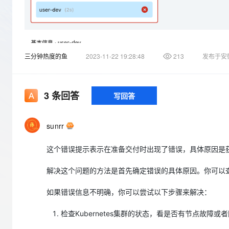
存储
天池大赛
Qwen3.7-Plus
云解析DNS
解决方案免费试用 新老
电子合同
最高领取价值200元试用
能看、能想、能动手的多模
安全
网络与CDN
AI 算法大赛
畅捷通
大数据开发治理平台 Data
AI 产品 免费试用
网络
安全
云开发大赛
Qwen3-VL-Plus
Tableau 订阅
1亿+ 大模型 tokens 和 
三分钟热度的鱼
2023-11-22 19:28:48
213
发布于安
可观测
入门学习赛
中间件
AI空中课堂在线直播课
云防火墙
140+云产品 免费试用
上云与迁云
云原生的云上边界网络安全
产品新客免费试用，最长1
数据库
生态解决方案
3
条回答
写回答
大模型服务
企业出海
大模型ACA认证体验
大数据计算
助力企业全员 AI 认知与能
行业生态解决方案
千问AI平台-Token Plan
政企业务
媒体服务
sunrr
开发者生态解决方案
企业服务与云通信
这个错误提示表示在准备交付时出现了错误，具体原因是获取
千问AI平台-模型体验
AI 开发和 AI 应用解决
在线体验全尺寸、多种模态
域名与网站
解决这个问题的方法是首先确定错误的具体原因。你可以
Happy 系列大模型
终端用户计算
如果错误信息不明确，你可以尝试以下步骤来解决：
Serverless
检查Kubernetes集群的状态，看是否有节点故障或
开发工具