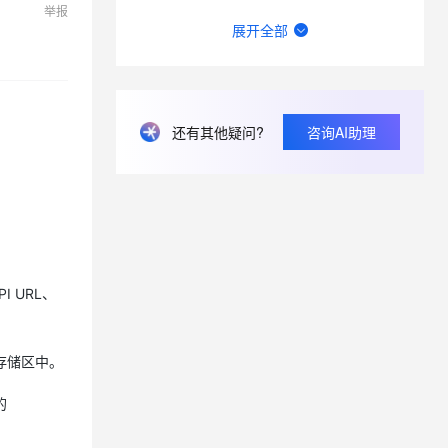
举报
如图，请问在云效，流水线执行能否绕过中间的某个阶段，继续向后执行？
展开全部
更新到2.5.0后经常引起PyCharm闪退，后续多次重启在更新项目索引的时候闪退退
为什么 qoder work 不能像 workbuddy 那样，开放使用第三方 api？
idea通义灵码cpu占用、磁盘写入极高
还有其他疑问?
咨询AI助理
个人账号 BYOK 功能已被企业管理员禁用，请联系管理员了解详情。
 URL、
存储区中。
的