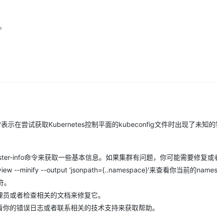
AI 应用
10分钟微调：让0.6B模型媲美235B模
多模态数据信
题。
型
依托云原生高可用架构,实现Dify私有化部署
用1%尺寸在特定领域达到大模型90%以上效果
一个 AI 助手
超强辅助，Bol
即刻拥有 DeepSeek-R1 满血版
在企业官网、通讯软件中为客户提供 AI 客服
多种方案随心选，轻松解锁专属 DeepSeek
=unknown 通常表示在尝试获取Kubernetes控制平面的kubeconfig文件时出现了未
l cluster-info命令来获取一些基本信息。如果集群有问题，你可能需要修复
 --minify --output 'jsonpath={..namespace}'来查看你当前的name
符。
理员或者检查相关的文档来修复它。
看你的错误日志或者联系相关的技术支持来获取帮助。