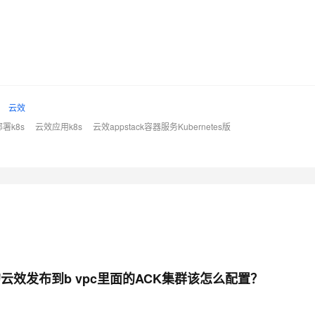
云效
署k8s
云效应用k8s
云效appstack容器服务Kubernetes版
的云效发布到b vpc里面的ACK集群该怎么配置？