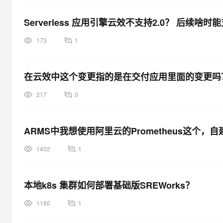
Serverless 应用引擎云效不支持2.0？ 后续啥时
173
1
在云效中这个变更指的是在交付应用里面的变更吗
217
0
ARMS中我想使用阿里云的Prometheus这个，
1402
1
本地k8s 集群如何部署基础版SREWorks？
1180
1