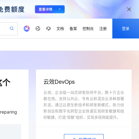
文档
备案
控制台
注册
登录
验
作计划
器
AI 活动
专业服务
服务伙伴合作计划
开发者社区
加入我们
产品动态
服务平台百炼
阿里云 OPC 创新助力计划
一站式生成采购清单，支持单品或批量购买
io：打造专属 AI 语音助手
S产品伙伴计划（繁花）
峰会
CS
造的大模型服务与应用开发平台
一句话生成原生可编辑精美 PPT 文稿
AI 生产力先锋
Al MaaS 服务伙伴赋能合作
域名
博文
Careers
至高可申请百万元
Qwen3.8-Max 模型上线
开启高性价比 AI 编程新体验
弹性可伸缩的云计算服务
Qwen-Audio-3.0-Realtime 端到端实时语音角色扮演
输入一句话想法, 轻松生成专业的 PPT
先锋实践拓展 AI 生产力的边界
Token 补贴，五大权
计划
海大会
伙伴信用分合作计划
商标
问答
社会招聘
这个
云效DevOps
益加速 OPC 成功
eek-V4-Pro
SS
一键部署幻兽帕鲁游戏服务器
飞天发布时刻
HOT
Open Search 向量检索版支
划
备案
电子书
校园招聘
pSeek-V4-Pro
视频创作，一键激活电商全链路生产力
云效，企业级一站式研发协同平台，数十万企业
稳定、安全、高性价比、高性能的云存储服务
一键购买专属联机服务器，轻松开启游戏
所见，即是所愿
持视频检索 Pipeline 功能
更多支持
都在用。支持公共云、专有云和混合云多种部署
划
公司注册
镜像站
视频生成
语音识别与合成
专属 QwenPaw
漫剧工坊：一站式动画创作平台
AI 实训营
形态，通过云原生新技术和研发新模式，助力创
HOT
应用身份服务 (IDaaS)
合作伙伴培训与认证
划
新创业和数字化转型企业快速实现研发敏捷和组
上云迁移
站生成，高效打造优质广告素材
全接入的云上超级电脑
从聊天伙伴进化为能主动干活的本地数字员工
快速生产连贯的高质量长漫剧
从基础到进阶，Agent 创客手把手教你
OpenClaw 管理能力上线
paring
lScope
我要反馈
织敏捷，打造“双敏”组织，实现多倍效能提升。
e-1.1-T2V
Qwen3-TTS-Flash
查询合作伙伴
n Alibaba Cloud ISV 合作
代维服务
建企业门户网站
10 分钟搭建微信、支付宝小程序
MaxCompute MaxFrame 提
畅细腻的高质量视频
离线语音合成大模型，多语言方言自适应，低延迟高稳定
创新加速
ope
登录合作伙伴管理后台
我要建议
站，无忧落地极速上线
以可视化方式快速构建移动和 PC 门户网站
国内短信简单易用，安全可靠，秒级触达，全球覆盖200+国家和地区。
高效部署网站，快速应用到小程序
供自动弹性内存功能