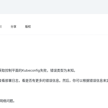
Deepseek-v4-pro
HappyHors
同享
万小智 AI 建站低至 15元/月
Qoder CN
AI 短剧/漫剧
云原生数据库 
快递物流查询
WordPress
成为服务伙
高校合作
点，立即开启云上创新
覆盖公网/内网、递归/权威、移动APP等全场景解析服务
送.CN域名，送备案服务码
基于千问大模型等，支持代码智能生成、研发智能问答
AI助力短剧
态智能体模型
旗舰 MoE 大模型，百万上下文与顶尖推理能力
图生视频，流
Ubuntu
服务生态伙伴
云工开物
企业应用
Works
Night Plan 支持 Qwen 3.8-Max
云原生大数据计算服务 MaxCompute
AI 办公
容器服务 Kub
NEW
GLM-5.2
Wan2.7-T
Red Hat
30+ 款产品免费体验
Data Agent 驱动的一站式 Data+AI 开发治理平台
夜间 5 折，Qwen/Meoo/TokenPlan 客户专享
面向分析的企业级SaaS模式云数据仓库
AI智能应用
提供一站式管
科研合作
徽
分享
版权
视觉 Coding、空间感知、多模态思考等全面升级
1M上下文，专为长程任务能力而生
ERP
堂（旗舰版）
SUSE
智能客服
CRM
防护产品
2个月
自动承接线索
建站小程序
OA 办公系统
AI 应用构建
大模型原生
力提升
财税管理
模板建站
Qoder
大模型服务平台百炼-应用模版
HOT
NEW
面向真实软件
个人版上线、团队版降价；千问3.8-Max首发发尝鲜
丰富多元化的应用模版和解决方案
400电话
定制建站
控制平面的Kubeconfig失败，错误类型为未知。
万有无界
大模型服务平台百炼-智能体
方案
广告营销
模板小程序
的模型效果
灵活可视化地构建企业级 Agent
定制小程序
查看部署日志，看是否有更多的错误信息。然后，你可以根据错误信息来
秒悟
人工智能平台 PAI
APP 开发
云端极速 AI 
新一代 AI 视频生成模型，深度适配广告营销等场景
AI Native 的算法工程平台，一站式完成建模、训练、推理服务部署
建站系统
者网络问题。