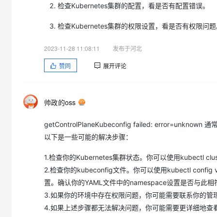
大模型解决方案
检查Kubernetes集群的配置，看是否有配置错误。
迁移与运维管理
快速部署 Dify，高效搭建 
检查Kubernetes集群的权限设置，看是否有权限问
专有云
2023-11-28 11:08:11
发布于河北
10 分钟在聊天系统中增加
赞同
展开评论
帅政的oss
getControlPlaneKubeconfig failed: error
以下是一些可能的解决步骤：
1.检查你的Kubernetes集群状态。你可以使用kubect
2.检查你的kubeconfig文件。你可以使用kubectl config view
置。确认你的YAML文件中的namespace设置是否与此相
3.如果你的环境中存在权限问题，你可能需要联系你的管
4.如果上述步骤都无法解决问题，你可能需要更详细地查