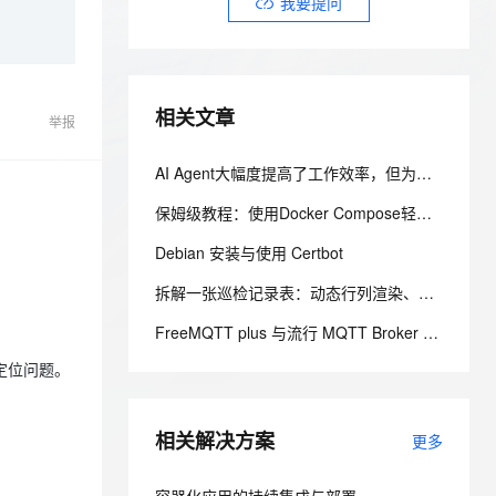
安全
我要提问
我要投诉
e-1.1-I2V
Cosyvoice-V3-Flash
PolarDB
上云场景组合购
Milvus 弹性伸缩功能新增节
伴
漫剧创作，剧本、分镜、视频高效生成
100%兼容MySQL、PostgreSQL，兼容Oracle，支持集中和分布式
覆盖90%+业务场景，专享组合折扣价
点支持范围
畅自然，细节丰富
高表现力语音合成大模型，语音克隆听感自然
VPN
ernetes 版 ACK
云聚AI 严选权益
AI 原生数据库服务发布
SSL 证书
2V
Fun-ASR
，一键激活高效办公新体验
理容器应用的 K8s 服务
精选AI产品，从模型到应用全链提效
Agent 数据网关
相关文章
举报
文戏情感细腻自然，动作戏激烈拳拳到肉，实现更强表演能力
支持中英文自由切换，具备更强的噪声鲁棒性
堡垒机
AI 用量加速计划
云原生数据库 PolarDB
防火墙
AI Agent大幅度提高了工作效率，但为什么没有为企业带来更直接的效益？
、识别商机，让客服更高效、服务更出色。
新老同享，达量后返
Agentic Database 发布
主机安全
应用
保姆级教程：使用Docker Compose轻松搭建ExerciseDiary健身日历
Debian 安装与使用 Certbot
千问办公
NEW
AI 应用及服务市场
的智能体编程平台
一站式AI生产力平台
拆解一张巡检记录表：动态行列渲染、跨系统回填与私有化交付的工程实践
AI 应用
伶鹊
FreeMQTT plus 与流行 MQTT Broker 集群方案的对比
企业级人与Agent协作平台，接入和调度多个数字员工
智能客服平台，对话机器人、对话分析、智能外呼
大模型
定位问题。
大模型服务平台百炼 - 全妙
自然语言处理
应用创作平台
多模态内容创作工具，已接入 DeepSeek
相关解决方案
数据标注
更多
机器学习