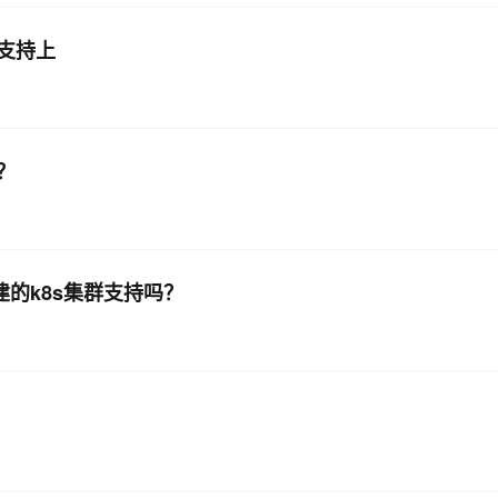
能支持上
？
自建的k8s集群支持吗？