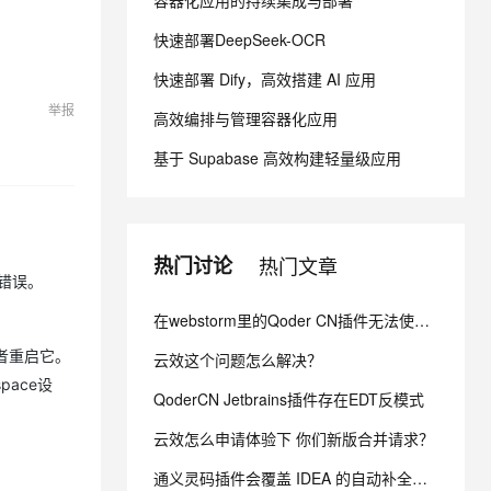
容器化应用的持续集成与部署
快速部署DeepSeek-OCR
息提取
与 AI 智能体进行实时音视频通话
快速部署 Dify，高效搭建 AI 应用
从文本、图片、视频中提取结构化的属性信息
构建支持视频理解的 AI 音视频实时通话应用
举报
高效编排与管理容器化应用
t.diy 一步搞定创意建站
构建大模型应用的安全防护体系
通过自然语言交互简化开发流程,全栈开发支持
通过阿里云安全产品对 AI 应用进行安全防护
基于 Supabase 高效构建轻量级应用
热门讨论
热门文章
知的错误。
在webstorm里的Qoder CN插件无法使用自定义的MCP服务器
或者重启它。
云效这个问题怎么解决？
space设
QoderCN Jetbrains插件存在EDT反模式
云效怎么申请体验下 你们新版合并请求？
通义灵码插件会覆盖 IDEA 的自动补全功能