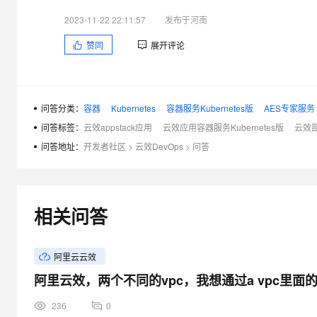
2023-11-22 22:11:57
发布于河南
赞同
展开评论
问答分类：
容器
Kubernetes
容器服务Kubernetes版
AES专家服务
问答标签：
云效appstack应用
云效应用容器服务Kubernetes版
云效部
问答地址：
开发者社区
>
云效DevOps
>
问答
相关问答
阿里云云效
阿里云效，两个不同的vpc，我想通过a vpc里面
236
0