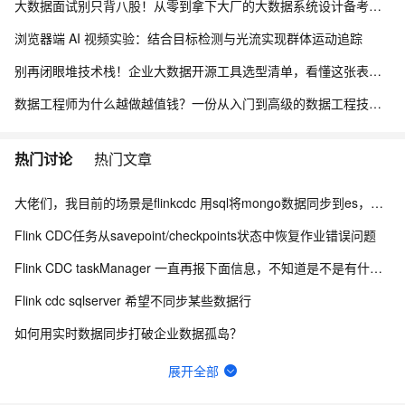
大数据面试别只背八股！从零到拿下大厂的大数据系统设计备考路线
浏览器端 AI 视频实验：结合目标检测与光流实现群体运动追踪
别再闭眼堆技术栈！企业大数据开源工具选型清单，看懂这张表少走3年弯路
数据工程师为什么越做越值钱？一份从入门到高级的数据工程技能树、项目实战与简历升级指南
热门讨论
热门文章
大佬们，我目前的场景是flinkcdc 用sql将mongo数据同步到es，有人做过这样的场景吗？
Flink CDC任务从savepoint/checkpoints状态中恢复作业错误问题
Flink CDC taskManager 一直再报下面信息，不知道是不是有什么问题？
Flink cdc sqlserver 希望不同步某些数据行
如何用实时数据同步打破企业数据孤岛？
Flink CDC 能适配达梦不？
展开全部
Flink CDC中有人使用clickhouse sink吗？