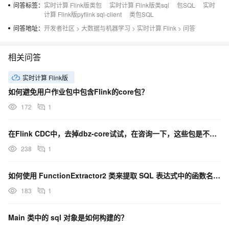
问答标签：
实时计算 Flink版类包
实时计算 Flink版类sql
包SQL
实时
计算 Flink版pyflink sql-client
类包SQL
问答地址：
开发者社区
>
大数据与机器学习
>
实时计算 Flink
>
问答
相关问答
实时计算 Flink版
如何避免用户作业包中包含Flink的core包？
172
1
在Flink CDC中，去掉dbz-core试试，在咨询一下，这些包是不是胖包都有，可以不需要？
238
1
如何使用 FunctionExtractor2 类来提取 SQL 表达式中的函数名称？
183
1
Main 类中的 sql 对象是如何构建的？