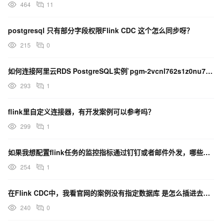
464
11
postgresql 只有部分字段权限Flink CDC 这个怎么同步呀？
215
0
如何连接阿里云RDS PostgreSQL实例`pgm-2vcnl762s1z0nu74.pgsql
293
1
flink里自定义连接器，有开发案例可以参考吗？
299
1
如果我想配置flink任务的监控指标通过钉钉或者邮件外发，哪些指标比较具有参考价值呢？
254
1
在Flink CDC中，我看官网的案例没有指定数据库 是怎么插进去的？
240
0