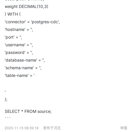
weight DECIMAL(10,3)
) WITH (
'connector' = 'postgres-cdc',
'hostname' = '',
'port' = '',
'username' = '',
'password' = '',
'database-name' = '',
'schema-name' = '',
'table-name' = '
'
);
SELECT * FROM source;
```
2023-11-15 08:39:18
发布于河北
举报