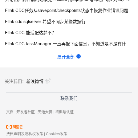
Flink CDC任务从savepoint/checkpoints状态中恢复作业错误问题
Flink cdc sqlserver 希望不同步某些数据行
Flink CDC 能适配达梦不？
Flink CDC taskManager 一直再报下面信息，不知道是不是有什么问题？
有用flink cdc同步mysql到hive这样搞过的源码吗?
展开全部
如何用实时数据同步打破企业数据孤岛？
flinkcdc在IDEA运行正常，打包就报错
关注我们：
新浪微博
Flink On Docker 启动 jm 时报这个错误请问有知道这个错误的原因吗？
联系我们
FFA 2024 大会门票免费送！AI时代下大数据技术未来路在何方？
文档
|
开发者社区
|
天池大赛
|
培训与认证
法律声明及隐私权政策
|
Cookies政策