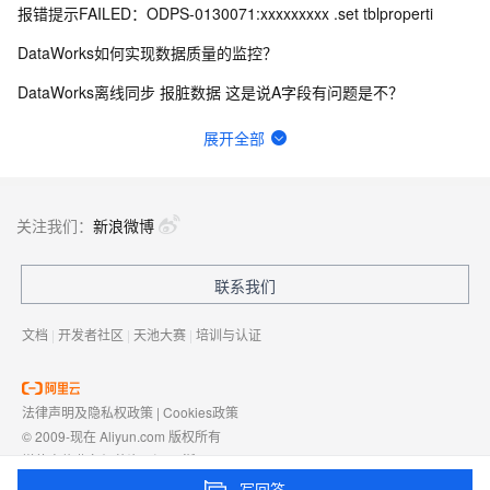
报错提示FAILED：ODPS-0130071:xxxxxxxxx .set tblproperti
DataWorks如何实现数据质量的监控？
DataWorks离线同步 报脏数据 这是说A字段有问题是不？
DataWorks Invalid regular expression pattern - ?
展开全部
DataWorks中ob作为数据源，在做数据集成的时候弹出上面的报错？
请问这里的延迟是什么含义？可以通过什么方式优化？
关注我们：
新浪微博
想问下DataWorks中创建机器学习（PAI）节点操作步骤是什么？
联系我们
dataworks添加空间管理员？
文档
|
开发者社区
|
天池大赛
|
培训与认证
法律声明及隐私权政策
|
Cookies政策
© 2009-现在 Aliyun.com 版权所有
增值电信业务经营许可证：
浙B2-20080101
域名注册服务机构许可：
浙D3-20210002
写回答