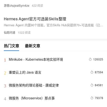
游客chpjeat5ym4ze
422
Hermes Agent官方可选装Skills整理
Hermes Agent 内置90个技能，官方Skills Hub另提供70+可选技能（已剔除国内不可用项），覆盖AI代理、创意生成、DevOps、MLOps、健康、安全、研究等10余类场景，开箱即用，灵活扩展。
仙踪问道
1022
热门文章
最新文章
Minikube - Kubernetes本地实验环境
126025
1
重塑云上的 Java 语言
87594
2
微服务架构的理论基础 - 康威定律
84581
3
微服务（Microservice）那点事
79378
4