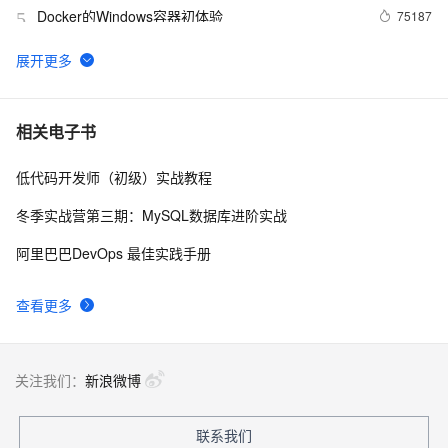
Docker的Windows容器初体验
75187
5
3分钟，了解阿里云热门开发者工具 Cloud Toolkit
74622
6
Docker学习路线图 (持续更新中)
61962
7
相关电子书
低代码开发师（初级）实战教程
利用Zipkin对Spring Cloud应用进行服务追踪分析
56991
8
冬季实战营第三期：MySQL数据库进阶实战
当 Kubernetes 遇到阿里云
52021
9
阿里巴巴DevOps 最佳实践手册
基于Docker容器的，Jenkins、GitLab构建持续集成
48082
10
查看更多
CI
关注我们：
新浪微博
联系我们