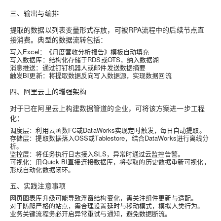
三、输出与编排
提取的数据以列表变量形式存放，可被RPA流程中的后续节点直
接消费。典型的数据流转包括：
写入Excel：《月度营收分析报告》模板自动填充
写入数据库：结构化存储于RDS或OTS，纳入数据湖
消息推送：通过钉钉机器人或邮件发送数据摘要
触发BI更新：将提取数据反向写入数据源，实现数据回流
四、阿里云上的增强架构
对于已在阿里云上构建数据管道的企业，可将该方案进一步工程
化：
调度层
：利用云函数FC或DataWorks实现定时触发，每日自动提取。
存储层
：提取数据落入OSS或Tablestore，结合DataWorks进行离线分
析。
监控层
：将任务执行日志接入SLS，异常时通过云监控告警。
可视化
：用Quick BI直接连接数据库，将提取的历史数据重新可视化，
形成自动化数据闭环。
五、实践注意事项
网页图表库升级可能导致浮窗结构变化，需关注组件更新与适配。
对于防爬严格的站点，需合理设置延时与移动模式，模拟人类行为。
业务关键流程务必开启异常重试与通知，避免数据断流。