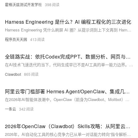
霍格沃兹测试开发学社
398
Harness Engineering 是什么？AI 编程工程化的三次进化
Harness Engineering 凭什么刷屏 AI 圈？从提示词到上下文再到 Harness，一文讲透它的来龙去脉和五大核心模块。
程序员天天困
413
全链路实战：依托Codex完成PPT、数据分析、网页与APP一站式AI开发教程
在AI技术飞速迭代的当下，代码生成早已不是AI工具的单一能力边界。OpenAI旗下的Codex经过持续升级，如今已经成长为一款综合性智能生产力平台，除了经典的代码编写能力外，还支持插件调用、电脑远程操控、数据分析、多媒体制作、全品类应用开发等多元功能。本文将结合完整实操流程，一步步演示如何使用Codex完成PPT制作、体育赛事数据分析预测、网页开发以及移动端APP开发四大核心场景，全程记录操作指令、执行过程、代码实现以及问题优化方案，直观展现AI如何重塑传统工作与开发流程，同时剖析这套全链路AI工作模式的优势与现存局限。整套流程无需深厚的专业功底，普通办公人员、初级开发者都可以参考落地。
Clawdbot
865
阿里云零门槛部署 Hermes Agent/OpenClaw、集成几大神级 Skills 教程
在2026年AI智能体浪潮中，OpenClaw（前身为Clawdbot、Moltbot）凭借开源灵活的特性引爆全网——短短20多天，GitHub星标数从几百飙升至175K，远超同类项目数年积累。这款被网友戏称为“买Mac Mini只为给它安家”的AI工具，本质是一款跨平台个人AI助手，支持文件操作、命令执行、多工具协同等核心能力，而阿里云的一键部署方案更让其门槛骤降，无需复杂配置即可实现7×24小时稳定运行。
一条云
342
2026年OpenClaw（Clawdbot）Skills攻略：从阿里云部署到实战保姆级教程
2026年，AI自动化工具的核心竞争力已从单一对话能力转向“指令解析+具象化任务执行”的全链路闭环。OpenClaw（前身为Clawdbot、Moltbot）作为阿里云生态下的开源AI代理工具，凭借轻量化架构与强大的生态适配能力，成为个人与轻量团队搭建专属AI助手的首选；而Skills作为其功能扩展核心，就像为AI助手配备了“灵活双手”，通过模块化插件解锁网页自动化、文件处理、代码开发、数据统计等多样化能力，让OpenClaw突破纯语言交互的局限，真正实现“自然语言指令驱动的全场景自动化”。