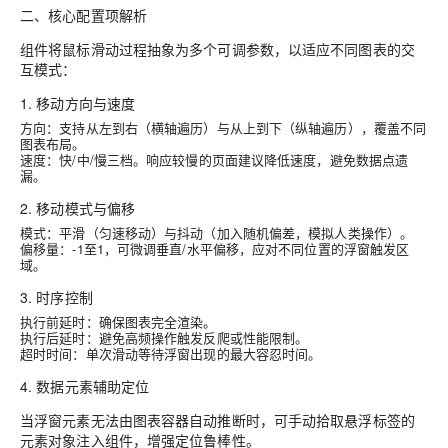
二、核心配置项解析
组件将鼠标滑动过程抽象为多个可调参数，以适应不同图表的交
互模式：
1. 移动方向与速度
方向：支持从左到右（横轴遍历）与从上到下（纵轴遍历），覆盖不同
图表布局。
速度：快/中/慢三档。响应较慢的页面建议降低速度，避免数据点遗
漏。
2. 移动模式与偏移
模式：平滑（匀速移动）与抖动（加入随机偏差，模拟人类操作）。
偏移量：-1至1，可微调垂直/水平偏移，应对不同位置的浮窗触发区
域。
3. 时序控制
执行前延时：确保图表完全渲染。
执行后延时：避免高频操作触发反爬或性能限制。
超时时间：单次滑动等待浮窗出现的最大容忍时间。
4. 数据元素辅助定位
当浮窗元素无法由图表容器自动推断时，可手动拾取悬浮标签的
元素对象注入组件，增强定位鲁棒性。