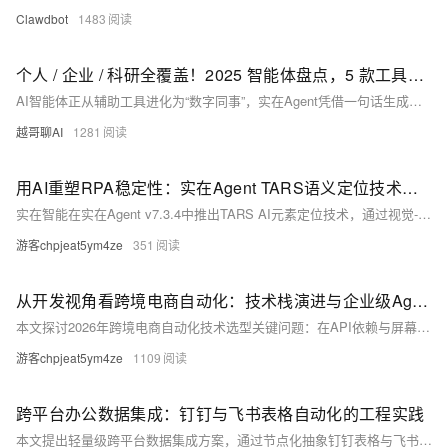
Clawdbot
1483
个人 / 企业 / 科研全覆盖！2025 智能体盘点，5 款工具适配全职场需求
AI智能体正从辅助工具进化为“数字同事”，实在Agent凭借一句话生成流程、跨平台操作和高稳定性，成为企业降本增效的得力助手。本文盘点2025年5款实用智能体，助力职场人高效办公。
越哥聊AI
1281
用AI重塑RPA稳定性：实在Agent TARS语义定位技术拆解与落地实践
实在智能在实在Agent v7.3.4中推出TARS AI元素定位技术，通过视觉-语义联合建模，实现多模态编码、语义锚点生成与动态匹配优化，显著提升RPA在敏捷前端环境下的元素识别稳定性与自适应能力，配置即用，助力企业自动化迈向真正无人值守。（239字）
游客chpjeat5ym4ze
351
从开发视角看跨境电商自动化：技术栈演进与企业级Agent选型参考
本文探讨2026年跨境电商自动化技术选型关键问题：在API依赖与屏幕操作之间，如何抉择？对比传统ERP、开源自研与AI Agent三大路径，重点解析实在Agent、阿里Accio Work、悟空、遨虾等智能体架构与落地实践，提供可复用的决策框架。（239字）
游客chpjeat5ym4ze
1109
跨平台办公数据集成：钉钉与飞书表格自动化的工程实践
本文提出轻量级跨平台数据集成方案，通过节点化抽象钉钉表格与飞书多维表操作，借助流程编排引擎实现双向同步；支持定时/事件触发，覆盖财务汇总、周报生成等场景，并可在阿里云上集成RDS、FC、SLS等服务提升稳定性与可观测性。（239字）