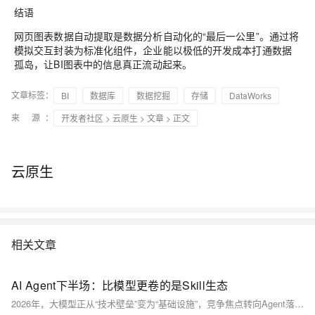
结语
网页图表数据自动提取是数据分析自动化的“最后一公里”。通过将
模拟交互封装为标准化组件，企业能以极低的开发成本打通数据
孤岛，让BI图表中的信息真正流动起来。
文章标签：
BI
数据库
数据挖掘
存储
DataWorks
来 源：
开发者社区
>
云原生
>
文章
> 正文
云原生
相关文章
AI Agent下半场：比模型更卷的是Skill生态
2026年，大模型正从“技术壁垒”变为“基础设施”，竞争焦点转向Agent落地能力。MCP协议已成事实标准，月下载9700万次；Skill生态则将测试、开发等经验工程化封装，实现能力复用与可持续演进——真正的分水岭，不在模型，而在如何让AI把事干成。