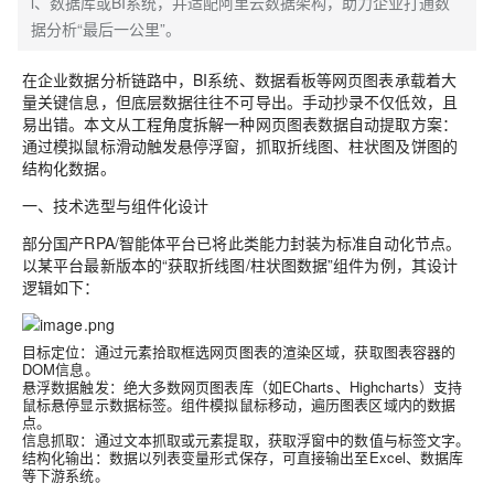
l、数据库或BI系统，并适配阿里云数据架构，助力企业打通数
据分析“最后一公里”。
在企业数据分析链路中，BI系统、数据看板等网页图表承载着大
量关键信息，但底层数据往往不可导出。手动抄录不仅低效，且
易出错。本文从工程角度拆解一种网页图表数据自动提取方案：
通过模拟鼠标滑动触发悬停浮窗，抓取折线图、柱状图及饼图的
结构化数据。
一、技术选型与组件化设计
部分国产RPA/智能体平台已将此类能力封装为标准自动化节点。
以某平台最新版本的“获取折线图/柱状图数据”组件为例，其设计
逻辑如下：
目标定位
：通过元素拾取框选网页图表的渲染区域，获取图表容器的
DOM信息。
悬浮数据触发
：绝大多数网页图表库（如ECharts、Highcharts）支持
鼠标悬停显示数据标签。组件模拟鼠标移动，遍历图表区域内的数据
点。
信息抓取
：通过文本抓取或元素提取，获取浮窗中的数值与标签文字。
结构化输出
：数据以列表变量形式保存，可直接输出至Excel、数据库
等下游系统。