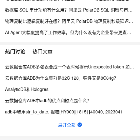
数据库 SQL 审计功能有什么用？阿里云 PolarDB SQL 洞察与审计解析
物理复制比逻辑复制好在哪？阿里云 PolarDB 物理复制秒级延迟解析
AI Agent大幅度提高了工作效率，但为什么没有为企业带来更直接的效益？
热门讨论
热门文章
云数据仓库ADB多张表合成一个表时候提示Unexpected token 如何优化？
云数据仓库ADB为什么集群是32C 128，弹性又是8C64g？
AnalyticDB和Hologres
云数据仓库ADB中adb的优点和缺点是什么？
adb中我用str_to_date, 报错[HY000][1815] [40040, 2023041
网盘与相册服务中如果USER误删文档，能不能恢复呢
展开全部
ADB中如何新增主键字段？