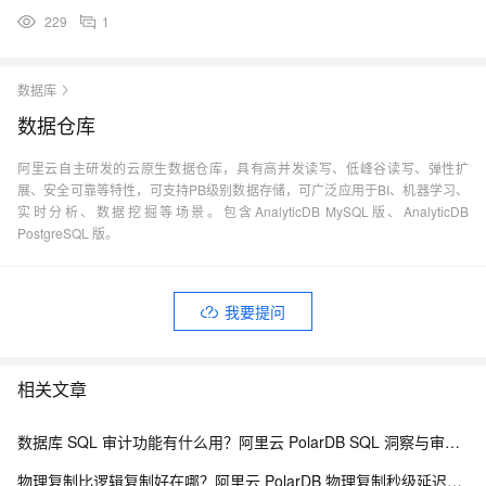
229
1
数据库
数据仓库
阿里云自主研发的云原生数据仓库，具有高并发读写、低峰谷读写、弹性扩
展、安全可靠等特性，可支持PB级别数据存储，可广泛应用于BI、机器学习、
实时分析、数据挖掘等场景。包含AnalyticDB MySQL版、AnalyticDB
PostgreSQL 版。
我要提问
相关文章
数据库 SQL 审计功能有什么用？阿里云 PolarDB SQL 洞察与审计解析
物理复制比逻辑复制好在哪？阿里云 PolarDB 物理复制秒级延迟解析