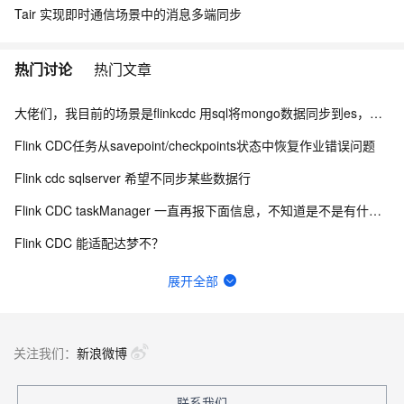
Tair 实现即时通信场景中的消息多端同步
热门讨论
热门文章
大佬们，我目前的场景是flinkcdc 用sql将mongo数据同步到es，有人做过这样的场景吗？
Flink CDC任务从savepoint/checkpoints状态中恢复作业错误问题
Flink cdc sqlserver 希望不同步某些数据行
Flink CDC taskManager 一直再报下面信息，不知道是不是有什么问题？
Flink CDC 能适配达梦不？
有用flink cdc同步mysql到hive这样搞过的源码吗?
展开全部
如何用实时数据同步打破企业数据孤岛？
Flink CDC中有人使用clickhouse sink吗？
关注我们：
新浪微博
flinkcdc在IDEA运行正常，打包就报错
联系我们