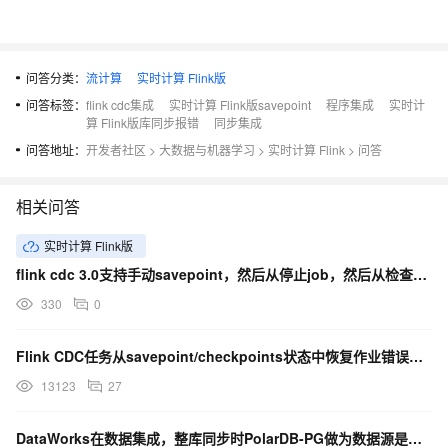
问答分类：
流计算
实时计算 Flink版
问答标签：
flink cdc集成
实时计算 Flink版savepoint
程序集成
实时计
算 Flink版库同步报错
同步集成
问答地址：
开发者社区
>
大数据与机器学习
>
实时计算 Flink
>
问答
相关问答
实时计算 Flink版
flink cdc 3.0支持手动savepoint，然后从停止job，然后从检查点启动job吗
330
0
Flink CDC任务从savepoint/checkpoints状态中恢复作业错误问题
13123
27
DataWorks在数据集成，整库同步时PolarDB-PG做为数据源是不支持吗？