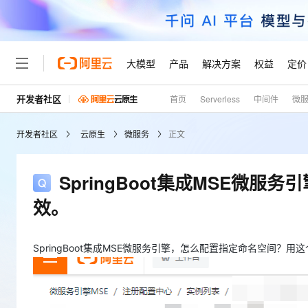
大模型
产品
解决方案
权益
定价
开发者社区
首页
Serverless
中间件
微
大模型
产品
解决方案
权益
定价
云市场
伙伴
服务
了解阿里云
精选产品
精选解决方案
普惠上云
产品定价
精选商城
成为销售伙伴
售前咨询
为什么选择阿里云
千问AI平台
开发者社区
云原生
微服务
正文
了解云产品的定价详情
大模型服务平台百炼
千问办公，解锁你的工作
普惠上云 官方力荐
分销伙伴
在线服务
网站建设
什么是云计算
大
大模型服务与应用平台
企业级Agent产品，直接
云服务器38元/年起，超
咨询伙伴
多端小程序
技术领先
SpringBoot集成MSE微
云上成本管理
售后服务
轻量应用服务器
Agency Agents：拥
官方推荐返现计划
大模型
精选产品
精选解决方案
Salesforce 国际版订阅
稳定可靠
效。
管理和优化成本
推荐新用户得奖励，单订单
销售伙伴合作计划
自助服务
友盟天域
安全合规
人工智能与机器学习
AI
文本生成
云数据库 RDS
HappyHorse 打造一
云工开物
无影生态合作计划
在线服务
观测云
分析师报告
高校专属算力普惠，学生认
SpringBoot集成MSE微服务引擎，怎么配置指定命名空间？用
计算
互联网应用开发
Qwen3.8-Max
HOT
Salesforce On Alibaba C
工单服务
Tuya 物联网平台阿里云
研究报告与白皮书
人工智能平台 PAI
快速拥有专属 OpenClaw
大模
Consulting Partner 合
大数据
容器
智能体时代全能旗舰模型
免费试用
短信专区
一站式AI开发、训练和推
蓝凌 OA
AI 大模型销售与服务生
现代化应用