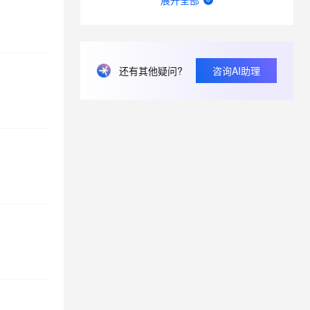
展开全部
nacos2.4如何使用pg数据库初始化sql？
Nacos2.2.1版本可以不配置数据库吗?
nacos连接超时原因有哪些？
还有其他疑问?
咨询AI助理
在Nacos中修改密码服务端是不是也要重启，客户端也是要重启吗?