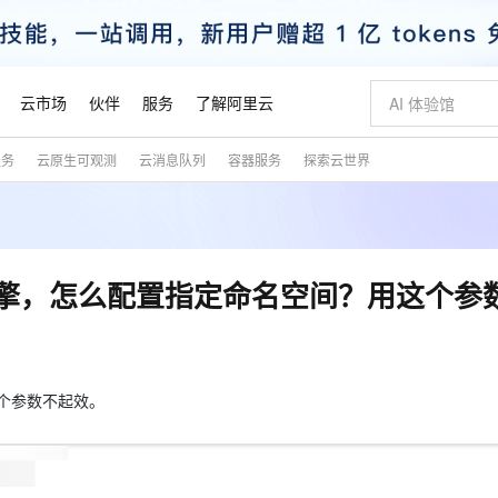
云市场
伙伴
服务
了解阿里云
服务
云原生可观测
云消息队列
容器服务
探索云世界
AI 特惠
数据与 API
成为产品伙伴
企业增值服务
最佳实践
价格计算器
AI 场景体
基础软件
产品伙伴合
阿里云认证
市场活动
配置报价
大模型
自助选配和估算价格
新方式
睿译宝，AI翻译排版一步到位
智启 AI 普惠权益
产品生态集成认证中心
企业支持计划
云上春晚
域名与网站
千问官方 MaaS 平台，为开发者和 Agent 而生，新用户赠送 1 亿 + tokens 额度
AI Coding
阿里云Maa
2026 阿里云
云服务器 E
为企业打
数据集
Windows
大模型认证
模型
NEW
交付可用成果
值低价云产品抢先购
上传文档即自动完成翻译和格式还原
至高享 1亿+免费 tokens，加速 Al 应用落地
提供智能易用的域名与建站服务
智能编程，一键
安全可靠、
产品生态伙伴
专家技术服务
云上奥运之旅
弹性计算合作
阿里云中企出
手机三要素
宝塔 Linux
全部认证
服务引擎，怎么配置指定命名空间？用这个参
价格优势
有专属领域专家
GLM-5.2：长任务时代开源旗舰模型
阿里云 OPC 创新助力计划
千问大模型
即刻拥有 DeepS
AI 电商营销
对象存储 O
大模型
产品生态伙伴工作台
企业增值服务台
云栖战略参考
云存储合作计
云栖大会
身份实名认证
CentOS
训练营
推动算力普惠，释放技术红利
最高返9万
多领域专家智能体,一键组建 AI 虚拟交付团队
快速构建应用程序和网站，即刻迈出上云第一步
至高百万元 Token 补贴，加速一人公司成长
多元化、高性能、安全可靠的大模型服务
真正可用的 1M 上下文,一次完成代码全链路开发
轻松解锁专属 Dee
从图文生成到
云上的中国
数据库合作计
活动全景
短信
Docker
图片和
站式影视创作平台
Hermes Agent，打造自进化智能体
Token Plan 模型订阅计划
数字证书管理服务（原SSL证书）
5 分钟轻松部署
AI 广告创作
无影云电脑
企业成长
NEW
信息公告
看见新力量
云网络合作计
OCR 文字识别
JAVA
证享300元代金券
可视化编排打通从文字构思到成片全链路闭环
全托管，含MySQL、PostgreSQL、SQL Server、MariaDB多引擎
自主进化，持久记忆，越用越聪明
Qwen3.8-Max 首发尝鲜，限时加量 10 倍，夜间低至2折
实现全站HTTPS，呈现可信的WEB访问
图文、视频一
随时随地安
这个参数不起效。
魔搭 Mode
Kimi-K3
HappyHors
NEW
loud
服务实践
官网公告
金融模力时刻
Salesforce O
版
发票查验
全能环境
Claude Code + GStack 打造工程团队
千问办公，限时限量积分加倍
Qoder
低代码高效构
AI 建站
短信服务
型
NEW
作计划
Kimi 最新旗舰模型，长程编程与推理利器
让文字生成流
计划
创新中心
魔搭 ModelSc
健康状态
理服务
让AI从“聊天伙伴”进化为能干活的“数字员工”
安装技能 GStack，拥有专属 AI 工程团队
你的AI工作搭子，覆盖日常办公高频场景
面向真实软件的智能体编程平台
0 代码专业建
客户案例
天气预报查询
操作系统
态合作计划