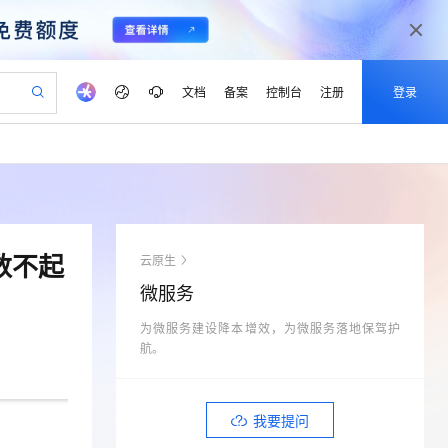
文档
备案
控制台
注册
登录
验
作计划
器
AI 活动
专业服务
服务伙伴合作计划
开发者社区
加入我们
产品动态
服务平台百炼
阿里云 OPC 创新助力计划
一站式生成采购清单，支持单品或批量购买
S产品伙伴计划（繁花）
峰会
CS
造的大模型服务与应用开发平台
Qwen Audio：打造专属 AI 语音助手
一句话生成原生可编辑精美 PPT 文稿
AI 生产力先锋
Al MaaS 服务伙伴赋能合作
域名
博文
Careers
NEW
至高可申请百万元
Qwen3.8-Max 模型上线
开启高性价比 AI 编程新体验
弹性可伸缩的云计算服务
Qwen-Audio-3.0-Realtime 端到端实时语音角色扮演
输入一句话想法, 轻松生成专业的 PPT
先锋实践拓展 AI 生产力的边界
Token 补贴，五大权
计划
海大会
伙伴信用分合作计划
商标
问答
社会招聘
数不起
云原生
益加速 OPC 成功
eek-V4-Pro
SS
一键部署幻兽帕鲁游戏服务器
飞天发布时刻
HOT
Open Search 向量检索版支
划
备案
电子书
校园招聘
微服务
pSeek-V4-Pro
视频创作，一键激活电商全链路生产力
稳定、安全、高性价比、高性能的云存储服务
一键购买专属联机服务器，轻松开启游戏
所见，即是所愿
持视频检索 Pipeline 功能
更多支持
划
公司注册
镜像站
视频生成
语音识别与合成
为微服务建设降本增效，为微服务落地保驾护
专属 QwenPaw
漫剧工坊：一站式动画创作平台
AI 实训营
HOT
应用身份服务 (IDaaS)
合作伙伴培训与认证
航。
划
上云迁移
站生成，高效打造优质广告素材
全接入的云上超级电脑
从聊天伙伴进化为能主动干活的本地数字员工
快速生产连贯的高质量长漫剧
从基础到进阶，Agent 创客手把手教你
OpenClaw 管理能力上线
lScope
我要反馈
e-1.1-T2V
Qwen3-TTS-Flash
查询合作伙伴
n Alibaba Cloud ISV 合作
代维服务
建企业门户网站
10 分钟搭建微信、支付宝小程序
MaxCompute MaxFrame 提
畅细腻的高质量视频
离线语音合成大模型，多语言方言自适应，低延迟高稳定
创新加速
ope
登录合作伙伴管理后台
我要提问
我要建议
站，无忧落地极速上线
以可视化方式快速构建移动和 PC 门户网站
国内短信简单易用，安全可靠，秒级触达，全球覆盖200+国家和地区。
高效部署网站，快速应用到小程序
供自动弹性内存功能