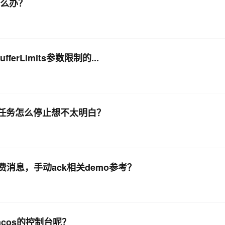
错怎么办？
ferLimits参数限制的...
ream 任务怎么停止想不太明白？
注解消费消息，手动ack相关demo参考？
cos的控制台呢？