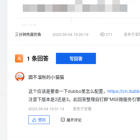
存储
天池大赛
Qwen3.7-Plus
云解析DNS
解决方案免费试用 新老
电子合同
最高领取价值200元试用
能看、能想、能动手的多模
安全
网络与CDN
AI 算法大赛
畅捷通
大数据开发治理平台 Data
AI 产品 免费试用
网络
安全
云开发大赛
Qwen3-VL-Plus
Tableau 订阅
1亿+ 大模型 tokens 和 
三分钟热度的鱼
2023-09-04 19:20:19
271
发布于安
可观测
入门学习赛
中间件
AI空中课堂在线直播课
云防火墙
140+云产品 免费试用
上云与迁云
云原生的云上边界网络安全
产品新客免费试用，最长1
数据库
生态解决方案
1
条回答
写回答
大模型服务
企业出海
大模型ACA认证体验
大数据计算
助力企业全员 AI 认知与能
行业生态解决方案
千问AI平台-Token Plan
政企业务
媒体服务
圆不溜秋的小猫猫
开发者生态解决方案
企业服务与云通信
这个应该是要查一下dubbo里怎么配置，
https://cn.dub
千问AI平台-模型体验
AI 开发和 AI 应用解决
注意下版本是2还是3。此回答整理自钉群“MSE微服务引
在线体验全尺寸、多种模态
域名与网站
2023-09-04 19:31:14
发布于安徽
Happy 系列大模型
终端用户计算
赞同
展开评论
Serverless
开发工具