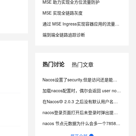
MSE 助力实现全方位流量防护
MSE 实现全链路灰度
息提取
与 AI 智能体进行实时音视频通话
从文本、图片、视频中提取结构化的属性信息
构建支持视频理解的 AI 音视频实时通话应用
通过 MSE Ingress实现容器应用的流量管理
端到端全链路追踪诊断
t.diy 一步搞定创意建站
构建大模型应用的安全防护体系
通过自然语言交互简化开发流程,全栈开发支持
通过阿里云安全产品对 AI 应用进行安全防护
热门讨论
热门文章
Nacos设置了security.但是访问还是能看到节点信息 而且还不用验证身份怎么办？
加载nacos配置时，偶尔会返回 user not found! 这个错误是什么引起的？
在Nacos中 2.0.3 之后没有默认用户名密码，改如何登录？
nacos登录页面打开后未登录时弹出提示：user not found及权限认证失败怎么办？
nacos 节点元数据为什么会多一个7858接口？
Nacos登录密码忘记了如何修改？