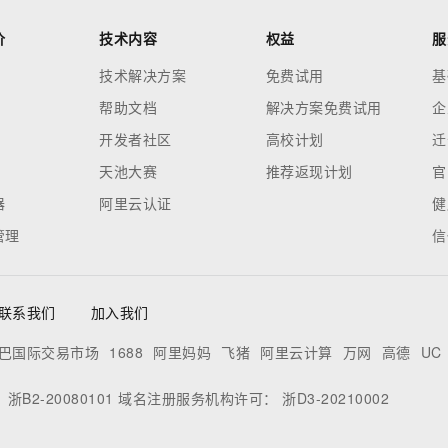
价
技术内容
权益
服
技术解决方案
免费试用
基
帮助文档
解决方案免费试用
企
开发者社区
高校计划
迁
天池大赛
推荐返现计划
官
器
阿里云认证
健
管理
信
联系我们
加入我们
巴国际交易市场
1688
阿里妈妈
飞猪
阿里云计算
万网
高德
UC
：
浙B2-20080101
域名注册服务机构许可：
浙D3-20210002