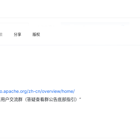
Deepseek-v4-pro
HappyHors
同享
万小智 AI 建站低至 15元/月
Qoder CN
AI 短剧/漫剧
云原生数据库 
快递物流查询
WordPress
成为服务伙
高校合作
点，立即开启云上创新
覆盖公网/内网、递归/权威、移动APP等全场景解析服务
送.CN域名，送备案服务码
基于千问大模型等，支持代码智能生成、研发智能问答
AI助力短剧
态智能体模型
旗舰 MoE 大模型，百万上下文与顶尖推理能力
图生视频，流
Ubuntu
服务生态伙伴
云工开物
企业应用
Works
Night Plan 支持 Qwen 3.8-Max
云原生大数据计算服务 MaxCompute
AI 办公
容器服务 Kub
NEW
GLM-5.2
Wan2.7-T
Red Hat
30+ 款产品免费体验
Data Agent 驱动的一站式 Data+AI 开发治理平台
夜间 5 折，Qwen/Meoo/TokenPlan 客户专享
面向分析的企业级SaaS模式云数据仓库
AI智能应用
提供一站式管
科研合作
徽
分享
版权
视觉 Coding、空间感知、多模态思考等全面升级
1M上下文，专为长程任务能力而生
ERP
堂（旗舰版）
SUSE
智能客服
CRM
防护产品
2个月
自动承接线索
建站小程序
OA 办公系统
AI 应用构建
大模型原生
力提升
财税管理
模板建站
Qoder
大模型服务平台百炼-应用模版
HOT
NEW
面向真实软件
个人版上线、团队版降价；千问3.8-Max首发发尝鲜
丰富多元化的应用模版和解决方案
400电话
定制建站
bo.apache.org/zh-cn/overview/home/
万有无界
大模型服务平台百炼-智能体
方案
广告营销
模板小程序
擎用户交流群（答疑查看群公告底部指引）”
的模型效果
灵活可视化地构建企业级 Agent
定制小程序
秒悟
人工智能平台 PAI
APP 开发
云端极速 AI 
新一代 AI 视频生成模型，深度适配广告营销等场景
AI Native 的算法工程平台，一站式完成建模、训练、推理服务部署
建站系统