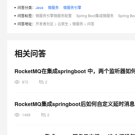
大模型解决方案
问答分类：
Java
微服务
微服务引擎
迁移与运维管理
问答标签：
微服务引擎微服务配置
Spring Boot集成微服务
Spring 
快速部署 Dify，高效搭建 
问答地址：
开发者社区
>
云原生
>
微服务
>
问答
专有云
10 分钟在聊天系统中增加
相关问答
RocketMQ在集成springboot 中，两个监听
872
2
RocketMQ集成springboot后如何自定义延时消
1499
2