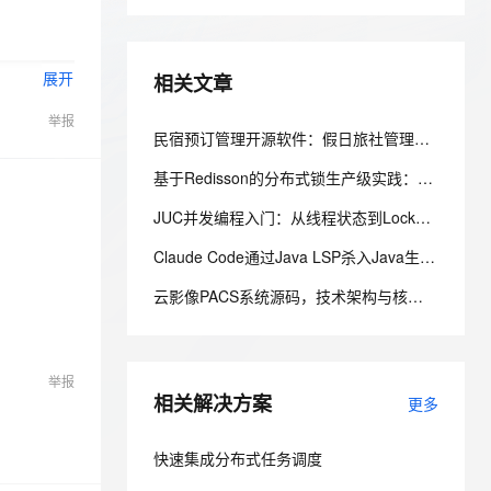
安全
我要投诉
e-1.1-I2V
Cosyvoice-V3-Flash
PolarDB
上云场景组合购
Milvus 弹性伸缩功能新增节
伴
漫剧创作，剧本、分镜、视频高效生成
100%兼容MySQL、PostgreSQL，兼容Oracle，支持集中和分布式
覆盖90%+业务场景，专享组合折扣价
点支持范围
畅自然，细节丰富
高表现力语音合成大模型，语音克隆听感自然
VPN
展开
相关文章
ernetes 版 ACK
云聚AI 严选权益
AI 原生数据库服务发布
SSL 证书
2V
Fun-ASR
，一键激活高效办公新体验
理容器应用的 K8s 服务
精选AI产品，从模型到应用全链提效
Agent 数据网关
举报
文戏情感细腻自然，动作戏激烈拳拳到肉，实现更强表演能力
支持中英文自由切换，具备更强的噪声鲁棒性
堡垒机
民宿预订管理开源软件：假日旅社管理系统的前后端分层与权限控制设计
AI 用量加速计划
云原生数据库 PolarDB
防火墙
、识别商机，让客服更高效、服务更出色。
新老同享，达量后返
Agentic Database 发布
基于Redisson的分布式锁生产级实践：从原理到高并发库存扣减实战
主机安全
应用
JUC并发编程入门：从线程状态到Lock锁，一文吃透生产者消费者
Claude Code通过Java LSP杀入Java生态，通用Agent和专属引擎差在哪
千问办公
NEW
AI 应用及服务市场
的智能体编程平台
一站式AI生产力平台
云影像PACS系统源码，技术架构与核心特性解析
AI 应用
伶鹊
企业级人与Agent协作平台，接入和调度多个数字员工
智能客服平台，对话机器人、对话分析、智能外呼
大模型
举报
大模型服务平台百炼 - 全妙
自然语言处理
相关解决方案
更多
应用创作平台
多模态内容创作工具，已接入 DeepSeek
数据标注
快速集成分布式任务调度
机器学习