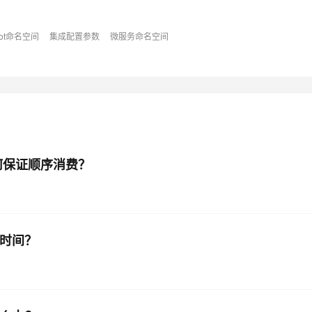
Boot命名空间
集成配置参数
微服务命名空间
AI 应用
10分钟微调：让0.6B模型媲美235B模
多模态数据信
型
依托云原生高可用架构,实现Dify私有化部署
用1%尺寸在特定领域达到大模型90%以上效果
一个 AI 助手
超强辅助，Bol
即刻拥有 DeepSeek-R1 满血版
在企业官网、通讯软件中为客户提供 AI 客服
多种方案随心选，轻松解锁专属 DeepSeek
器如何保证顺序消费？
息时间？