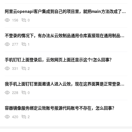
阿里云openapi客户集成到自己的项目里，就把main方法改成了方法名，依赖里面没这个类?
156
0
不登录的情况下，有办法从云效制品通用仓库直接现在通用制品文件吗？
277
1
手机钉钉上面登录后，云效网页上面还显示这个!怎么回事？
331
2
我手机上面钉钉里面邀请人进入云效，现在这界面算是正常登录了吗
228
0
容器镜像服务绑定云效账号报源代码账号不存在，怎么回事？
420
2