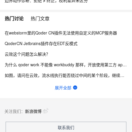
边界动作诊断：拒绝 ≠ 终止，权利差异未区分
热门讨论
热门文章
在webstorm里的Qoder CN插件无法使用自定义的MCP服务器
QoderCN Jetbrains插件存在EDT反模式
云效这个问题怎么解决？
为什么 qoder work 不能像 workbuddy 那样，开放使用第三方 api？
如图，请问在云效，流水线执行能否绕过中间的某个阶段，继续向后执行？
通义灵码插件会覆盖 IDEA 的自动补全功能
展开全部
云效怎么申请体验下 你们新版合并请求？
更新到2.5.0后经常引起PyCharm闪退，后续多次重启在更新项目索引的时候闪退退
关注我们：
新浪微博
个人账号 BYOK 功能已被企业管理员禁用，请联系管理员了解详情。
联系我们
idea通义灵码cpu占用、磁盘写入极高