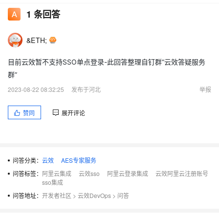
1
条回答
&ETH;
目前云效暂不支持SSO单点登录-此回答整理自钉群“云效答疑服务
群”
2023-08-22 08:32:25
发布于河北
举报
赞同
展开评论
问答分类：
云效
AES专家服务
问答标签：
阿里云集成
云效sso
阿里云登录集成
云效阿里云注册账号
sso集成
问答地址：
开发者社区
>
云效DevOps
>
问答