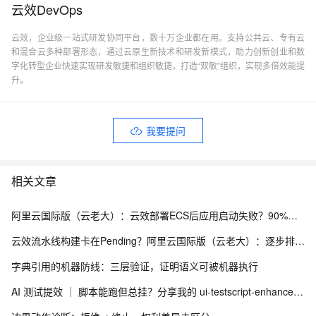
云效DevOps
云效，企业级一站式研发协同平台，数十万企业都在用。支持公共云、专有云
和混合云多种部署形态，通过云原生新技术和研发新模式，助力创新创业和数
字化转型企业快速实现研发敏捷和组织敏捷，打造“双敏”组织，实现多倍效能提
升。
我要提问
相关文章
阿里云国际版（云老大）：云效部署ECS后应用启动失败？90%的坑都在这3步排查里，别再盲目重启了！
云效流水线构建卡在Pending？阿里云国际版（云老大）：逐步排查构建集群、并发与缓存
字典引用的机器防线：三层验证，证明语义可被机器执行
AI 测试提效 ｜ 脚本能跑但总挂？分享我的 ui-testscript-enhancer + Skill UI 自动化健壮性增强方案