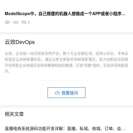
ModelScope中，自己搭建的机器人想做成一个APP或者小程序，有文档吗？
199
0
云效DevOps
云效，企业级一站式研发协同平台，数十万企业都在用。支持公共云、专有云
和混合云多种部署形态，通过云原生新技术和研发新模式，助力创新创业和数
字化转型企业快速实现研发敏捷和组织敏捷，打造“双敏”组织，实现多倍效能提
升。
我要提问
相关文章
直播电商系统源码功能开发详解：直播、私域、商城、订单、会员、营销一体化小程序