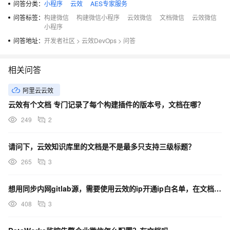
问答分类：
小程序
云效
AES专家服务
问答标签：
构建微信
构建微信小程序
云效微信
文档微信
云效微信
小程序
问答地址：
开发者社区
>
云效DevOps
>
问答
相关问答
阿里云云效
云效有个文档 专门记录了每个构建插件的版本号，文档在哪？
249
2
请问下，云效知识库里的文档是不是最多只支持三级标题？
265
3
想用同步内网gitlab源，需要使用云效的ip开通ip白名单，在文档里没找到代码管理的ip，怎么办？
408
3