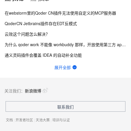
在webstorm里的Qoder CN插件无法使用自定义的MCP服务器
QoderCN Jetbrains插件存在EDT反模式
云效这个问题怎么解决？
为什么 qoder work 不能像 workbuddy 那样，开放使用第三方 api？
通义灵码插件会覆盖 IDEA 的自动补全功能
如图，请问在云效，流水线执行能否绕过中间的某个阶段，继续向后执行？
展开全部
云效怎么申请体验下 你们新版合并请求？
idea通义灵码cpu占用、磁盘写入极高
关注我们：
新浪微博
个人账号 BYOK 功能已被企业管理员禁用，请联系管理员了解详情。
联系我们
更新到2.5.0后经常引起PyCharm闪退，后续多次重启在更新项目索引的时候闪退退
文档
|
开发者社区
|
天池大赛
|
培训与认证