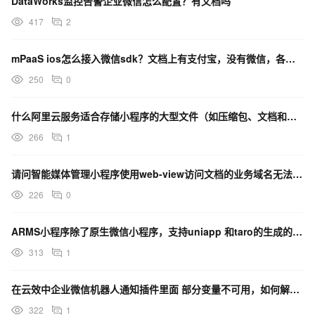
DataWorks监控告警企业微信怎么配置？有文档吗
417
2
mPaaS ios怎么接入微信sdk？文档上有支付宝，没有微信，各位都怎么解决的？
250
0
什么阿里云服务适合存储小程序的大型文件（如压缩包、文档和图片）并支持快速访问？
266
1
请问智能媒体管理小程序使用web-view访问文档的业务域名无法添加怎么处理？
226
0
ARMS小程序除了原生微信小程序，支持uniapp 和taro的生成的小程序接入吗？
313
1
在云效中企业微信机器人通知插件里面 部分变量不可用，如何解决？
322
1