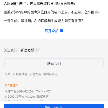
人脸识别“进化”，你最感兴趣的使用场景有哪些？
函数计算fc的sd的图库浏览器真的装不上去，不显示，怎么回事？
一键生成讲解视频，AI的理解和生成能力到底有多强？
请问主域名备案了，子域名还要备案吗？
展开全部
在终端怎么升级python？
函数计算一键部署ComfyUI绘画平台的优势有哪些？
关注我们：
新浪微博
一步搞定创意建站，Bolt.diy提供了哪些优势？
联系我们
有没有一种可能，其实你早就在AIGC了？
文档
|
开发者社区
|
天池大赛
|
培训与认证
法律声明及隐私权政策
|
Cookies政策
© 2009-现在 Aliyun.com 版权所有
增值电信业务经营许可证：
浙B2-20080101
域名注册服务机构许可：
浙D3-20210002
写回答