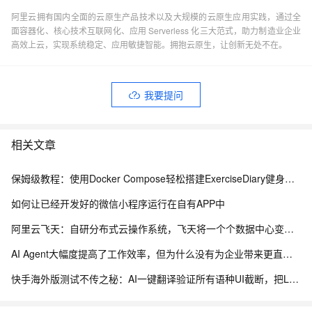
阿里云拥有国内全面的云原生产品技术以及大规模的云原生应用实践，通过全
面容器化、核心技术互联网化、应用 Serverless 化三大范式，助力制造业企业
高效上云，实现系统稳定、应用敏捷智能。拥抱云原生，让创新无处不在。
我要提问
相关文章
保姆级教程：使用Docker Compose轻松搭建ExerciseDiary健身日历
如何让已经开发好的微信小程序运行在自有APP中
阿里云飞天：自研分布式云操作系统，飞天将一个个数据中心变成一台超级计算机！
AI Agent大幅度提高了工作效率，但为什么没有为企业带来更直接的效益？
快手海外版测试不传之秘：AI一键翻译验证所有语种UI截断，把LQA周期从7天干到20分钟