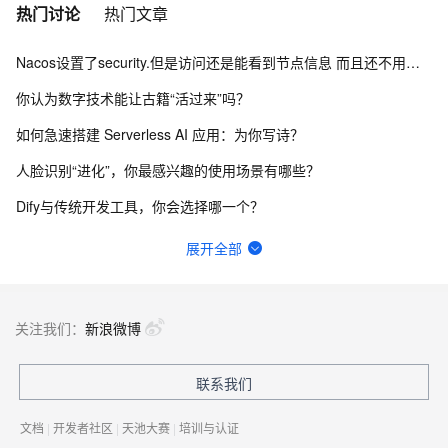
热门讨论
热门文章
Nacos设置了security.但是访问还是能看到节点信息 而且还不用验证身份怎么办？
你认为数字技术能让古籍“活过来”吗？
如何急速搭建 Serverless AI 应用：为你写诗？
人脸识别“进化”，你最感兴趣的使用场景有哪些？
Dify与传统开发工具，你会选择哪一个？
函数计算fc的sd的图库浏览器真的装不上去，不显示，怎么回事？
展开全部
一键生成讲解视频，AI的理解和生成能力到底有多强？
请问主域名备案了，子域名还要备案吗？
关注我们：
新浪微博
网站、小程序和APP共用内容接口，更新后数据不同步怎么排查？
联系我们
Springcloud连接nacos2.2.3一直报错403，user not found，啥原因？
文档
|
开发者社区
|
天池大赛
|
培训与认证