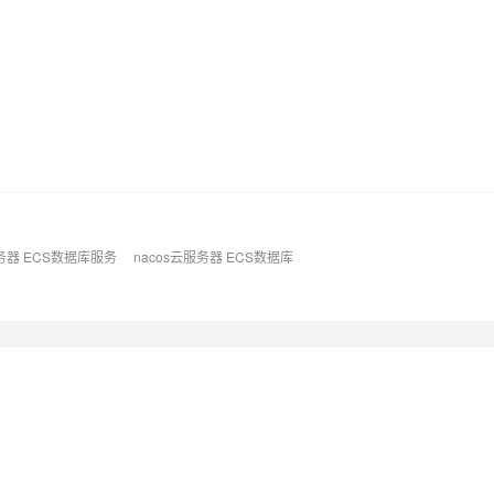
AI 应用
10分钟微调：让0.6B模型媲美235B模
多模态数据信
型
依托云原生高可用架构,实现Dify私有化部署
用1%尺寸在特定领域达到大模型90%以上效果
一个 AI 助手
超强辅助，Bol
即刻拥有 DeepSeek-R1 满血版
在企业官网、通讯软件中为客户提供 AI 客服
多种方案随心选，轻松解锁专属 DeepSeek
务器 ECS数据库服务
nacos云服务器 ECS数据库