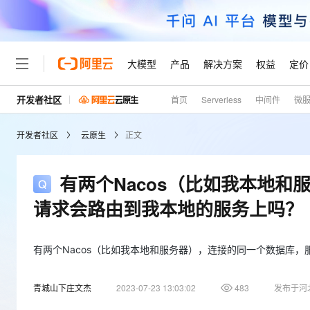
大模型
产品
解决方案
权益
定价
开发者社区
首页
Serverless
中间件
微
大模型
产品
解决方案
权益
定价
云市场
伙伴
服务
了解阿里云
精选产品
精选解决方案
普惠上云
产品定价
精选商城
成为销售伙伴
售前咨询
为什么选择阿里云
千问AI平台
开发者社区
云原生
正文
了解云产品的定价详情
大模型服务平台百炼
睿译宝，AI翻译排版一
普惠上云 官方力荐
分销伙伴
在线服务
网站建设
什么是云计算
大
大模型服务与应用平台
上传文档即自动完成翻译和
云服务器38元/年起，超
咨询伙伴
多端小程序
技术领先
有两个Nacos（比如我本地
云上成本管理
售后服务
轻量应用服务器
GLM-5.2：长任务时代
官方推荐返现计划
大模型
精选产品
精选解决方案
Salesforce 国际版订阅
稳定可靠
请求会路由到我本地的服务上吗？
管理和优化成本
推荐新用户得奖励，单订单
销售伙伴合作计划
自助服务
友盟天域
安全合规
人工智能与机器学习
AI
文本生成
云数据库 RDS
Hermes Agent，打造
云工开物
无影生态合作计划
在线服务
观测云
分析师报告
自主进化，持久记忆，越用
高校专属算力普惠，学生认
有两个Nacos（比如我本地和服务器），连接的同一个数据库
计算
互联网应用开发
Qwen3.8-Max
HOT
Salesforce On Alibaba C
工单服务
Tuya 物联网平台阿里云
研究报告与白皮书
人工智能平台 PAI
快速拥有专属 OpenClaw
大模
Consulting Partner 合
大数据
容器
智能体时代全能旗舰模型
青城山下庄文杰
2023-07-23 13:03:02
483
发布于河
免费试用
短信专区
一站式AI开发、训练和推
蓝凌 OA
AI 大模型销售与服务生
现代化应用