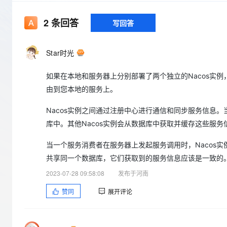
存储
天池大赛
Qwen3.7-Plus
云解析DNS
解决方案免费试用 新老
电子合同
最高领取价值200元试用
能看、能想、能动手的多模
安全
网络与CDN
2
条回答
写回答
AI 算法大赛
畅捷通
大数据开发治理平台 Data
AI 产品 免费试用
网络
安全
云开发大赛
Qwen3-VL-Plus
Tableau 订阅
1亿+ 大模型 tokens 和 
Star时光
可观测
入门学习赛
中间件
AI空中课堂在线直播课
云防火墙
140+云产品 免费试用
如果在本地和服务器上分别部署了两个独立的Nacos实
上云与迁云
云原生的云上边界网络安全
产品新客免费试用，最长1
数据库
由到您本地的服务上。
生态解决方案
大模型服务
企业出海
大模型ACA认证体验
大数据计算
Nacos实例之间通过注册中心进行通信和同步服务信息。
助力企业全员 AI 认知与能
行业生态解决方案
千问AI平台-Token Plan
政企业务
库中。其他Nacos实例会从数据库中获取并缓存这些服务
媒体服务
开发者生态解决方案
企业服务与云通信
当一个服务消费者在服务器上发起服务调用时，Nacos
千问AI平台-模型体验
AI 开发和 AI 应用解决
共享同一个数据库，它们获取到的服务信息应该是一致的
在线体验全尺寸、多种模态
域名与网站
2023-07-28 09:58:08
发布于河南
Happy 系列大模型
终端用户计算
赞同
展开评论
Serverless
开发工具