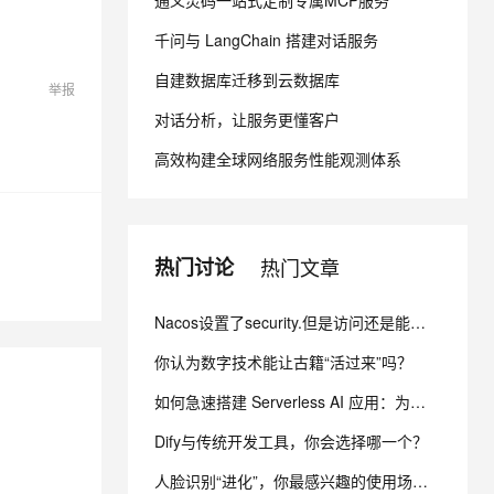
通义灵码一站式定制专属MCP服务
千问与 LangChain 搭建对话服务
息提取
与 AI 智能体进行实时音视频通话
自建数据库迁移到云数据库
从文本、图片、视频中提取结构化的属性信息
构建支持视频理解的 AI 音视频实时通话应用
举报
对话分析，让服务更懂客户
t.diy 一步搞定创意建站
构建大模型应用的安全防护体系
通过自然语言交互简化开发流程,全栈开发支持
通过阿里云安全产品对 AI 应用进行安全防护
高效构建全球网络服务性能观测体系
热门讨论
热门文章
Nacos设置了security.但是访问还是能看到节点信息 而且还不用验证身份怎么办？
你认为数字技术能让古籍“活过来”吗？
如何急速搭建 Serverless AI 应用：为你写诗？
Dify与传统开发工具，你会选择哪一个？
人脸识别“进化”，你最感兴趣的使用场景有哪些？