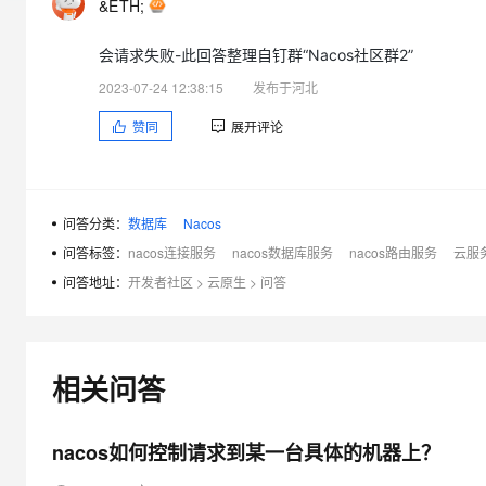
&ETH;
大模型解决方案
迁移与运维管理
会请求失败-此回答整理自钉群“Nacos社区群2”
快速部署 Dify，高效搭建 
专有云
2023-07-24 12:38:15
发布于河北
10 分钟在聊天系统中增加
赞同
展开评论
问答分类：
数据库
Nacos
问答标签：
nacos连接服务
nacos数据库服务
nacos路由服务
云服
问答地址：
开发者社区
>
云原生
>
问答
相关问答
nacos如何控制请求到某一台具体的机器上？