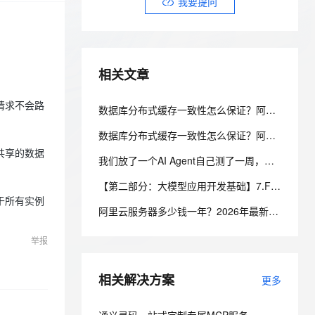
安全
我要提问
我要投诉
e-1.1-I2V
Cosyvoice-V3-Flash
PolarDB
上云场景组合购
Milvus 弹性伸缩功能新增节
伴
漫剧创作，剧本、分镜、视频高效生成
100%兼容MySQL、PostgreSQL，兼容Oracle，支持集中和分布式
覆盖90%+业务场景，专享组合折扣价
点支持范围
畅自然，细节丰富
高表现力语音合成大模型，语音克隆听感自然
VPN
ernetes 版 ACK
云聚AI 严选权益
AI 原生数据库服务发布
SSL 证书
2V
Fun-ASR
，一键激活高效办公新体验
理容器应用的 K8s 服务
精选AI产品，从模型到应用全链提效
Agent 数据网关
相关文章
文戏情感细腻自然，动作戏激烈拳拳到肉，实现更强表演能力
支持中英文自由切换，具备更强的噪声鲁棒性
堡垒机
AI 用量加速计划
云原生数据库 PolarDB
请求不会路
防火墙
数据库分布式缓存一致性怎么保证？阿里云 PolarDB 多级一致性架构解析
、识别商机，让客服更高效、服务更出色。
新老同享，达量后返
Agentic Database 发布
主机安全
应用
数据库分布式缓存一致性怎么保证？阿里云 PolarDB 多级一致性架构解析
共享的数据
我们放了一个AI Agent自己测了一周，它把测试环境搞崩后，自己写了复盘报告申请了运维权限
千问办公
NEW
AI 应用及服务市场
的智能体编程平台
一站式AI生产力平台
【第二部分：大模型应用开发基础】7.Function Calling：让大模型调用真实程序能力
于所有实例
AI 应用
伶鹊
阿里云服务器多少钱一年？2026年最新阿里云服务器价格表
企业级人与Agent协作平台，接入和调度多个数字员工
智能客服平台，对话机器人、对话分析、智能外呼
大模型
举报
大模型服务平台百炼 - 全妙
自然语言处理
应用创作平台
多模态内容创作工具，已接入 DeepSeek
相关解决方案
数据标注
更多
机器学习