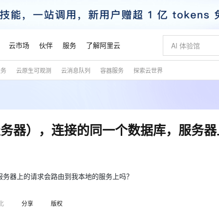
云市场
伙伴
服务
了解阿里云
服务
云原生可观测
云消息队列
容器服务
探索云世界
AI 特惠
数据与 API
成为产品伙伴
企业增值服务
最佳实践
价格计算器
AI 场景体
基础软件
产品伙伴合
阿里云认证
市场活动
配置报价
大模型
自助选配和估算价格
步到位
智启 AI 普惠权益
产品生态集成认证中心
企业支持计划
云上春晚
域名与网站
Qwen Audio：打造专属 AI 语音助手
千问官方 MaaS 平台，为开发者和 Agent 而生，新用户赠送 1 亿 + tokens 额度
一句话生成原生
AI Coding
阿里云Maa
2026 阿里云
云服务器 E
为企业打
数据集
Windows
大模型认证
模型
NEW
NEW
格式还原
值低价云产品抢先购
至高享 1亿+免费 tokens，加速 Al 应用落地
提供智能易用的域名与建站服务
Qwen-Audio-3.0-Realtime 端到端实时语音角色扮演
输入一句话想法,
智能编程，一键
安全可靠、
产品生态伙伴
专家技术服务
云上奥运之旅
弹性计算合作
阿里云中企出
手机三要素
宝塔 Linux
全部认证
和服务器），连接的同一个数据库，服务器
价格优势
开源旗舰模型
即刻拥有 DeepSeek-V4-Pro
阿里云 OPC 创新助力计划
千问大模型
一键部署幻兽
AI 电商营销
对象存储 O
大模型
产品生态伙伴工作台
企业增值服务台
云栖战略参考
云存储合作计
云栖大会
身份实名认证
CentOS
训练营
推动算力普惠，释放技术红利
最高返9万
真正可用的 1M 上下文,一次完成代码全链路开发
快速构建应用程序和网站，即刻迈出上云第一步
轻松解锁专属 DeepSeek-V4-Pro
至高百万元 Token 补贴，加速一人公司成长
多元化、高性能、安全可靠的大模型服务
一键购买专属
从图文生成到
云上的中国
数据库合作计
活动全景
短信
Docker
图片和
自进化智能体
5 分钟轻松部署专属 QwenPaw
Token Plan 模型订阅计划
数字证书管理服务（原SSL证书）
高效搭建 AI
AI 广告创作
无影云电脑
企业成长
NEW
HOT
信息公告
看见新力量
云网络合作计
OCR 文字识别
JAVA
越聪明
证享300元代金券
全托管，含MySQL、PostgreSQL、SQL Server、MariaDB多引擎
Qwen3.8-Max 首发尝鲜，限时加量 10 倍，夜间低至2折
实现全站HTTPS，呈现可信的WEB访问
从聊天伙伴进化为能主动干活的本地数字员工
图文、视频一
随时随地安
，服务器上的请求会路由到我本地的服务上吗？
魔搭 Mode
Kimi-K3
HappyHors
NEW
loud
服务实践
官网公告
金融模力时刻
Salesforce O
版
发票查验
全能环境
Claude Code + GStack 打造工程团队
千问办公，限时限量积分加倍
Qoder
低代码高效构
AI 建站
短信服务
型
NEW
作计划
Kimi 最新旗舰模型，长程编程与推理利器
让文字生成流
计划
北
分享
版权
创新中心
魔搭 ModelSc
健康状态
理服务
让AI从“聊天伙伴”进化为能干活的“数字员工”
安装技能 GStack，拥有专属 AI 工程团队
你的AI工作搭子，覆盖日常办公高频场景
面向真实软件的智能体编程平台
0 代码专业建
客户案例
天气预报查询
操作系统
态合作计划