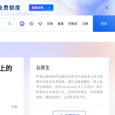
文档
备案
控制台
注册
登录
验
作计划
器
AI 活动
专业服务
服务伙伴合作计划
开发者社区
加入我们
产品动态
服务平台百炼
阿里云 OPC 创新助力计划
一站式生成采购清单，支持单品或批量购买
可编辑精美 PPT 文稿
S产品伙伴计划（繁花）
峰会
CS
造的大模型服务与应用开发平台
Agency Agents：拥有专属领域专家
AI 生产力先锋
Al MaaS 服务伙伴赋能合作
域名
博文
Careers
至高可申请百万元
Qwen3.8-Max 模型上线
 轻松生成专业的 PPT
开启高性价比 AI 编程新体验
弹性可伸缩的云计算服务
先锋实践拓展 AI 生产力的边界
多领域专家智能体,一键组建 AI 虚拟交付团队
Token 补贴，五大权
计划
海大会
伙伴信用分合作计划
商标
问答
社会招聘
上的
云原生
益加速 OPC 成功
帕鲁游戏服务器
SS
HappyHorse 打造一站式影视创作平台
飞天发布时刻
HOT
Open Search 向量检索版支
划
备案
电子书
校园招聘
联机服务器，轻松开启游戏
视频创作，一键激活电商全链路生产力
阿里云拥有国内全面的云原生产品技术以及大规
稳定、安全、高性价比、高性能的云存储服务
所见，即是所愿
持视频检索 Pipeline 功能
可视化编排打通从文字构思到成片全链路闭环
更多支持
模的云原生应用实践，通过全面容器化、核心技
划
公司注册
镜像站
视频生成
语音识别与合成
 智能体与工作流应用
漫剧工坊：一站式动画创作平台
AI 实训营
术互联网化、应用 Serverless 化三大范式，助力
应用身份服务 (IDaaS)
合作伙伴培训与认证
划
制造业企业高效上云，实现系统稳定、应用敏捷
上云迁移
站生成，高效打造优质广告素材
全接入的云上超级电脑
通过阿里云百炼高效搭建AI应用,助力高效开发
快速生产连贯的高质量长漫剧
从基础到进阶，Agent 创客手把手教你
OpenClaw 管理能力上线
lScope
我要反馈
智能。拥抱云原生，让创新无处不在。
e-1.1-T2V
Qwen3-TTS-Flash
查询合作伙伴
n Alibaba Cloud ISV 合作
代维服务
建企业门户网站
10 分钟搭建微信、支付宝小程序
MaxCompute MaxFrame 提
畅细腻的高质量视频
离线语音合成大模型，多语言方言自适应，低延迟高稳定
举报
创新加速
ope
登录合作伙伴管理后台
我要建议
站，无忧落地极速上线
以可视化方式快速构建移动和 PC 门户网站
国内短信简单易用，安全可靠，秒级触达，全球覆盖200+国家和地区。
高效部署网站，快速应用到小程序
供自动弹性内存功能