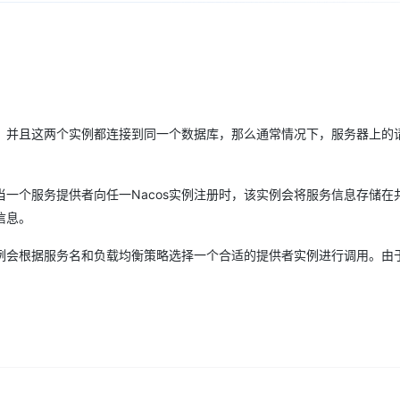
Deepseek-v4-pro
HappyHors
同享
万小智 AI 建站低至 15元/月
Qoder CN
AI 短剧/漫剧
云原生数据库 
快递物流查询
WordPress
成为服务伙
高校合作
点，立即开启云上创新
覆盖公网/内网、递归/权威、移动APP等全场景解析服务
送.CN域名，送备案服务码
基于千问大模型等，支持代码智能生成、研发智能问答
AI助力短剧
态智能体模型
旗舰 MoE 大模型，百万上下文与顶尖推理能力
图生视频，流
Ubuntu
服务生态伙伴
云工开物
企业应用
Works
Night Plan 支持 Qwen 3.8-Max
云原生大数据计算服务 MaxCompute
AI 办公
容器服务 Kub
NEW
GLM-5.2
Wan2.7-T
Red Hat
30+ 款产品免费体验
Data Agent 驱动的一站式 Data+AI 开发治理平台
夜间 5 折，Qwen/Meoo/TokenPlan 客户专享
面向分析的企业级SaaS模式云数据仓库
AI智能应用
提供一站式管
科研合作
视觉 Coding、空间感知、多模态思考等全面升级
1M上下文，专为长程任务能力而生
ERP
堂（旗舰版）
SUSE
智能客服
例，并且这两个实例都连接到同一个数据库，那么通常情况下，服务器上的
CRM
防护产品
2个月
自动承接线索
建站小程序
OA 办公系统
AI 应用构建
大模型原生
当一个服务提供者向任一Nacos实例注册时，该实例会将服务信息存储在
力提升
财税管理
模板建站
Qoder
大模型服务平台百炼-应用模版
HOT
NEW
信息。
面向真实软件
个人版上线、团队版降价；千问3.8-Max首发发尝鲜
丰富多元化的应用模版和解决方案
400电话
定制建站
实例会根据服务名和负载均衡策略选择一个合适的提供者实例进行调用。由
万有无界
大模型服务平台百炼-智能体
方案
广告营销
模板小程序
。
的模型效果
灵活可视化地构建企业级 Agent
定制小程序
秒悟
人工智能平台 PAI
APP 开发
云端极速 AI 
新一代 AI 视频生成模型，深度适配广告营销等场景
AI Native 的算法工程平台，一站式完成建模、训练、推理服务部署
建站系统