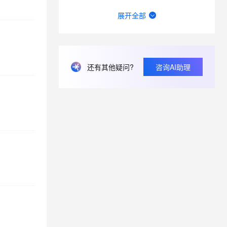
函数计算fc的sd的图库浏览器真的装不上去，不显示，怎么回事？
展开全部
一键生成讲解视频，AI的理解和生成能力到底有多强？
请问主域名备案了，子域名还要备案吗？
还有其他疑问?
咨询AI助理
网站、小程序和APP共用内容接口，更新后数据不同步怎么排查？
Springcloud连接nacos2.2.3一直报错403，user not found，啥原因？