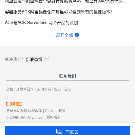
阿里云发布的全球首个容器计算服务ACS，和已有的ASK有什么区别
容器服务ACK阿里镜像仓库哪里可以看到所有的镜像版本？
ACS与ACK Serverless 两个产品的区别
registry.aliyuncs.com/google_containers这个镜像仓库都有啥镜像
展开全部
流水线操作进行预发部署时，提示“修改服务失败:预发环境当前环境的部署配置非阿里云容器，请修改部署配置”。
什么是aks，具体内容是什么？
关注我们：
新浪微博
产品无法使用
联系我们
你是怎么使用K8s的？
文档
|
开发者社区
|
天池大赛
|
培训与认证
法律声明及隐私权政策
|
Cookies政策
© 2009-现在 Aliyun.com 版权所有
增值电信业务经营许可证：
浙B2-20080101
域名注册服务机构许可：
浙D3-20210002
写回答