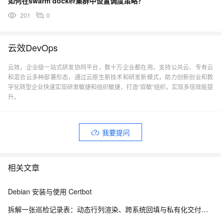
如何在swarm docker集群中设置调度策略？
201
0
云效DevOps
云效，企业级一站式研发协同平台，数十万企业都在用。支持公共云、专有云
和混合云多种部署形态，通过云原生新技术和研发新模式，助力创新创业和数
字化转型企业快速实现研发敏捷和组织敏捷，打造“双敏”组织，实现多倍效能提
升。
我要提问
相关文章
Debian 安装与使用 Certbot
拆解一张巡检记录表：动态行列渲染、跨系统回填与私有化交付的工程实践