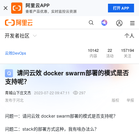
打开 APP
开发者社区
个人
10142
22
157194
云效DevOps
内容
活动
关注
请问云效 docker swarm部署的模式是否
支持呢？
青城山下庄文杰
2023-07-22 09:47:11
297
发布于河北
版权
举报
问题一：请问云效 docker swarm部署的模式是否支持呢？
问题二：stack的部署方式这种，我有啥办法么？