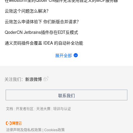
云效这个问题怎么解决？
云效怎么申请体验下 你们新版合并请求？
QoderCN Jetbrains插件存在EDT反模式
通义灵码插件会覆盖 IDEA 的自动补全功能
如图，请问在云效，流水线执行能否绕过中间的某个阶段，继续向后执行？
展开全部
为什么 qoder work 不能像 workbuddy 那样，开放使用第三方 api？
更新到2.5.0后经常引起PyCharm闪退，后续多次重启在更新项目索引的时候闪退退
关注我们：
新浪微博
idea通义灵码cpu占用、磁盘写入极高
联系我们
云效flow 香港的构建节点拉不了npm仓库包 网络有问题，怎么解决？
文档
|
开发者社区
|
天池大赛
|
培训与认证
法律声明及隐私权政策
|
Cookies政策