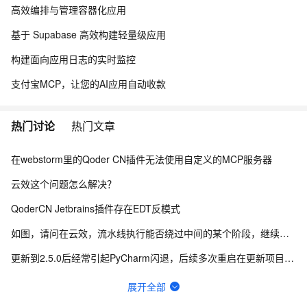
高效编排与管理容器化应用
基于 Supabase 高效构建轻量级应用
构建面向应用日志的实时监控
支付宝MCP，让您的AI应用自动收款
热门讨论
热门文章
在webstorm里的Qoder CN插件无法使用自定义的MCP服务器
云效这个问题怎么解决？
QoderCN Jetbrains插件存在EDT反模式
如图，请问在云效，流水线执行能否绕过中间的某个阶段，继续向后执行？
更新到2.5.0后经常引起PyCharm闪退，后续多次重启在更新项目索引的时候闪退退
idea通义灵码cpu占用、磁盘写入极高
展开全部