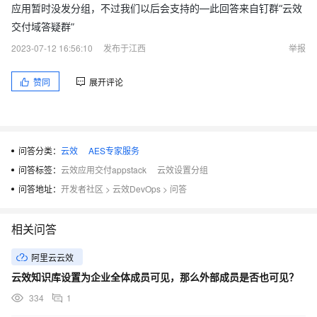
应用暂时没发分组，不过我们以后会支持的—此回答来自钉群“云效
交付域答疑群”
2023-07-12 16:56:10
发布于江西
举报
赞同
展开评论
问答分类：
云效
AES专家服务
问答标签：
云效应用交付appstack
云效设置分组
问答地址：
开发者社区
>
云效DevOps
>
问答
相关问答
阿里云云效
云效知识库设置为企业全体成员可见，那么外部成员是否也可见？
334
1