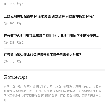
216
1
云效应用模板配置中的 流水线源 研发流程 可以取模板里的吗？
283
1
在云效中A项目组共享需求至B项目组，B项目组同学不能操作需求字段和状态，这个在哪里设置权限呢？
238
2
在云效中这边流水线运行报错也不显示日志怎么处理？
217
1
云效DevOps
云效，企业级一站式研发协同平台，数十万企业都在用。支持公共云、专有云
和混合云多种部署形态，通过云原生新技术和研发新模式，助力创新创业和数
字化转型企业快速实现研发敏捷和组织敏捷，打造“双敏”组织，实现多倍效能提
升。