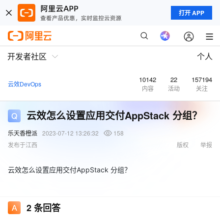
打开 APP
开发者社区
个人
10142
22
157194
云效DevOps
内容
活动
关注
云效怎么设置应用交付AppStack 分组？
乐天香橙派
2023-07-12 13:26:32
158
发布于江西
版权
举报
云效怎么设置应用交付AppStack 分组？
2
条回答