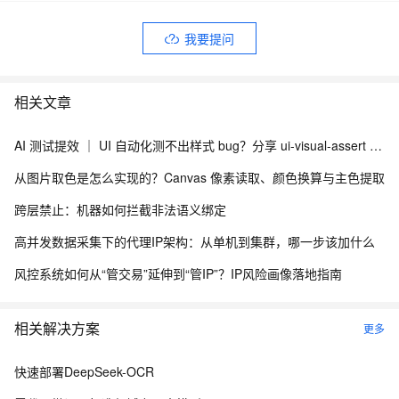
package_download_path=/home/admin/app/package.tgz
我要提问
package_download_path=/home/admin/app/package.tgz
export
ENGINE_GLOBAL_PARAM_ORGANIZATION_ID=639c1a7e8d
相关文章
9a873a30aacdfe
ENGINE_GLOBAL_PARAM_ORGANIZATION_ID=639c1a7e8d
AI 测试提效 ｜ UI 自动化测不出样式 bug？分享 ui-visual-assert + Skill 视觉断言与多浏览器适配方案
9a873a30aacdfe
从图片取色是怎么实现的？Canvas 像素读取、颜色换算与主色提取
export CI_COMMIT_REF_NAME_1=master
跨层禁止：机器如何拦截非法语义绑定
CI_COMMIT_REF_NAME_1=master
高并发数据采集下的代理IP架构：从单机到集群，哪一步该加什么
export BUILD_EXECUTOR=吉骋物流
BUILD_EXECUTOR=吉骋物流
风控系统如何从“管交易”延伸到“管IP”？IP风险画像落地指南
export CI_COMMIT_REF_NAME=master
CI_COMMIT_REF_NAME=master
相关解决方案
更多
export 'PIPELINE_NAME=流水线 2023-07-07'
快速部署DeepSeek-OCR
PIPELINE_NAME='流水线 2023-07-07'