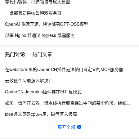
export 'SYSTEM_GLOBAL_VARIABLES_ENCRYPT_KEYS=[]'
零代码微调，打造领域专属大模型
SYSTEM_GLOBAL_VARIABLES_ENCRYPT_KEYS='[]'
一键部署幻兽帕鲁游戏服务器
export BUILD_NUMBER=1
OpenAI 重磅开源，快速部署GPT-OSS模型
BUILD_NUMBER=1
部署 Nginx 并通过 Ingress 暴露服务
export FLOW_ENGINE_ENCODE_GLOBAL_PARAM=false
FLOW_ENGINE_ENCODE_GLOBAL_PARAM=false
热门讨论
热门文章
export DATETIME=2023-07-07-12-54-32
DATETIME=2023-07-07-12-54-32
在webstorm里的Qoder CN插件无法使用自定义的MCP服务器
export
云效这个问题怎么解决？
CI_COMMIT_SHA_1=e87362917378888402a6525c429d8d
4322f3c32a
QoderCN Jetbrains插件存在EDT反模式
CI_COMMIT_SHA_1=e87362917378888402a6525c429d8d
如图，请问在云效，流水线执行能否绕过中间的某个阶段，继续向后执行？
4322f3c32a
idea通义灵码cpu占用、磁盘写入极高
export CI_COMMIT_ID_1=e8736291
云效flow 香港的构建节点拉不了npm仓库包 网络有问题，怎么解决？
CI_COMMIT_ID_1=e8736291
展开全部
export ENGINE_TASK_NAME=主机部署
宜搭自定义页面表格里面怎么显示序号，序号自动递增