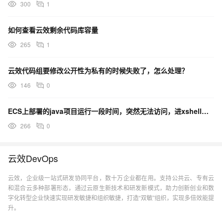
300
1
ENGINE_PIPELINE_CREATOR_ALIYUN_PK=124486801693
9142
如何查看云效剩余代码库容量
export triggerMode=1
265
1
triggerMode=1
export CI_SOURCE_NAME_1=etc
云效代码组要修改公开性为私有的时候失败了，怎么处理？
CI_SOURCE_NAME_1=etc
146
0
export runnerCacheMode=local
runnerCacheMode=local
ECS上部署的java项目运行一段时间，突然无法访问，进xshell查看tomcat进程，进程没有了
export CI_COMMIT_ID=e8736291
266
0
CI_COMMIT_ID=e8736291
export
云效DevOps
ENGINE_GLOBAL_PARAM_OPERATOR_ID=639c1a56da874
cca728374ad
云效，企业级一站式研发协同平台，数十万企业都在用。支持公共云、专有云
和混合云多种部署形态，通过云原生新技术和研发新模式，助力创新创业和数
ENGINE_GLOBAL_PARAM_OPERATOR_ID=639c1a56da874
字化转型企业快速实现研发敏捷和组织敏捷，打造“双敏”组织，实现多倍效能提
cca728374ad
升。
export