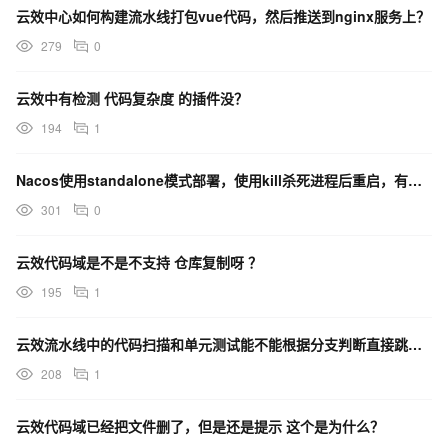
云效中心如何构建流水线打包vue代码，然后推送到nginx服务上？
export GIT_REPO=null
279
0
GIT_REPO=null
export pmLocalMount=false
云效中有检测 代码复杂度 的插件没？
pmLocalMount=false
194
1
export COMMIT_ID=null
COMMIT_ID=null
Nacos使用standalone模式部署，使用kill杀死进程后重启，有人遇到过吗？
export pause_strategy=FirstBatchPause
301
0
pause_strategy=FirstBatchPause
云效代码域是不是不支持 仓库复制呀 ？
export TIMESTAMP=1688705672975
TIMESTAMP=1688705672975
195
1
export execute_user=root
云效流水线中的代码扫描和单元测试能不能根据分支判断直接跳过？
execute_user=root
208
1
export
ENGINE_PIPELINE_CREATOR_ALIYUN_PK=124486801693
云效代码域已经把文件删了，但是还是提示 这个是为什么？
9142