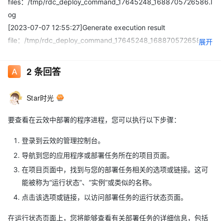
files：/tmp/rdc_deploy_command_17645248_1688705726586.l
og
[2023-07-07 12:55:27]Generate execution result
file：/tmp/rdc_deploy_command_17645248_1688705726586_r
展开
esult.sh
[2023-07-07 12:55:27]Generate global variable
2
条回答
file：/tmp/rdc_deploy_command_17645248_1688705726586_g
lobalParams.sh
Star时光
[2023-07-07 12:55:27]Generate system command
file(/tmp/rdc_deploy_command_17645248_1688705726586_rd
要查看在云效中部署的程序进程，您可以执行以下步骤：
cPreCommand.sh):[
登录到云效的管理控制台。
]
导航到您的应用程序或部署任务所在的项目页面。
[2023-07-07 12:55:27]Generate user command
file(/tmp/rdc_deploy_command_17645248_1688705726586_us
在项目页面中，找到与您的部署任务相关的选项或链接。这可
erCommand.sh):[
能被称为“运行状态”、“实例”或类似的名称。
]
点击该选项或链接，以访问部署任务的运行状态页面。
[2023-07-07 12:55:27]Excuting an order:[
在运行状态页面上，您将能够查看有关部署任务的详细信息，包括
]