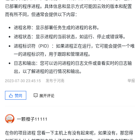
已部署的程序进程。具体信息和显示方式可能因云效的版本和配置
[2023-07-07 12:55:27]Execution log:[
而有所不同，但通常会提供以下内容：
Start downloading the package
2023-07-07 12:55:36 URL:
https://generic-repo-prod.oss-
进程名称：显示部署任务生成的进程的名称。
accelerate.aliyuncs.com/e8/e84db29b593ed9c108a6004432
进程状态：显示进程的当前状态，如运行、停止或错误等。
5ee9fcac8bc3cd?
进程标识符（PID）：如果进程正在运行，它可能会提供一个唯
Expires=1688727327&OSSAccessKeyId=LTAIfU51SusnnfCC&Si
一的进程标识符，用于跟踪和管理进程。
gnature=zgEh0QIuLvEfhL3UXhPjoR4Puf0%3D&response-
日志和输出：您可以访问进程的日志文件或查看实时的日志输
content-
出，以了解进程的运行情况和输出。
disposition=attachment%3B%20filename%3D%22Artifacts_246
3236.tgz%22
2023-07-30 23:45:15
[123007739/123007739] ->
发布于河南
举报
"/home/admin/app/package.tgz" [1]
赞同
展开评论
[INFO] 部署包文件大小 123007739
/usr/bin/md5sum
[INFO] 部署文件md5 74fcfbaca5b4566fb535a27a99827b8d
一颗橙子11111
[INFO] download the package success
在你的项目进程 您看一下主机上有没有起来呢，如果没有，那您得
export 'caches=