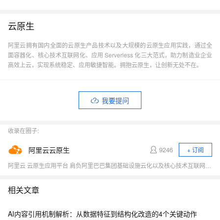
云原生
阿里云拥有国内全面的云原生产品技术以及大规模的云原生应用实践，通过全
面容器化、核心技术互联网化、应用 Serverless 化三大范式，助力制造业企业
高效上云，实现系统稳定、应用敏捷智能。拥抱云原生，让创新无处不在。
我要提问
收录在圈子:
阿里云云原生
9246
+ 订阅
阿里云 云原生应用平台 肩负阿里巴巴集团基础设施云化以及核心技术互联网化的重要职责，致力于打造稳定、标准、先进的云原生产品，成为云原生时代的引领者，推动行业全面想云原生的技术升级，成为阿里云新增长引擎。商业化产品包括容器、云原生中间件、函数计算等。
相关文章
AI内容引用机制解析：从数据特征到结构化改造的4个关键动作