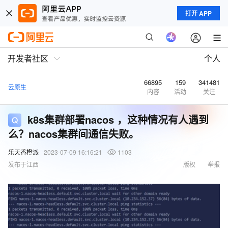
打开 APP
开发者社区
个人
66895
159
341481
云原生
内容
活动
关注
k8s集群部署nacos ，这种情况有人遇到
么？nacos集群间通信失败。
乐天香橙派
2023-07-09 16:16:21
1103
发布于江西
版权
举报