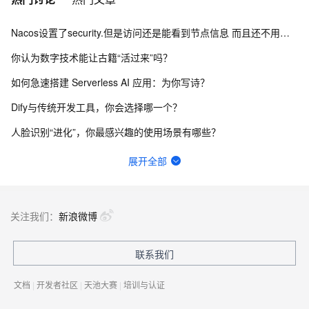
Nacos设置了security.但是访问还是能看到节点信息 而且还不用验证身份怎么办？
你认为数字技术能让古籍“活过来”吗？
如何急速搭建 Serverless AI 应用：为你写诗？
Dify与传统开发工具，你会选择哪一个？
人脸识别“进化”，你最感兴趣的使用场景有哪些？
请问主域名备案了，子域名还要备案吗？
展开全部
函数计算fc的sd的图库浏览器真的装不上去，不显示，怎么回事？
一键生成讲解视频，AI的理解和生成能力到底有多强？
关注我们：
新浪微博
函数计算中，fc上链接数据库比ecs上慢了好多，这个现在有优化吗？
联系我们
网站、小程序和APP共用内容接口，更新后数据不同步怎么排查？
文档
|
开发者社区
|
天池大赛
|
培训与认证