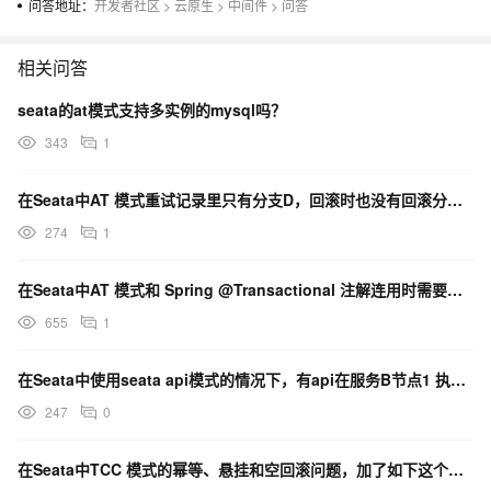
问答地址：
开发者社区
>
云原生
>
中间件
>
问答
相关问答
seata的at模式支持多实例的mysql吗？
343
1
在Seata中AT 模式重试记录里只有分支D，回滚时也没有回滚分支C的本地提交，为什么？
274
1
在Seata中AT 模式和 Spring @Transactional 注解连用时需要注意什么 ？
655
1
在Seata中使用seata api模式的情况下，有api在服务B节点1 执行完后调用释放锁？
247
0
在Seata中TCC 模式的幂等、悬挂和空回滚问题，加了如下这个注解后，我们要写相关代码吗？