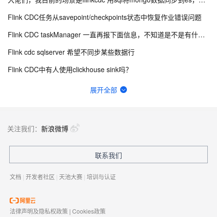
Flink CDC任务从savepoint/checkpoints状态中恢复作业错误问题
Flink CDC taskManager 一直再报下面信息，不知道是不是有什么问题？
Flink cdc sqlserver 希望不同步某些数据行
Flink CDC中有人使用clickhouse sink吗？
如何用实时数据同步打破企业数据孤岛？
展开全部
Flink CDC 能适配达梦不？
有用flink cdc同步mysql到hive这样搞过的源码吗?
关注我们：
新浪微博
Flink out文件里面的内容再哪里定义啊？为什么我终端的东西没有写进去？
联系我们
flinkcdc在IDEA运行正常，打包就报错
文档
|
开发者社区
|
天池大赛
|
培训与认证
法律声明及隐私权政策
|
Cookies政策