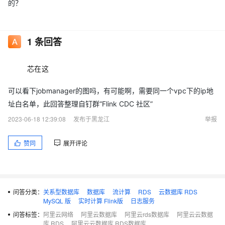
的？
1
条回答
芯在这
可以看下jobmanager的图吗，有可能啊，需要同一个vpc下的ip地
址白名单，此回答整理自钉群“Flink CDC 社区”
2023-06-18 12:39:08
发布于黑龙江
举报
赞同
展开评论
问答分类：
关系型数据库
数据库
流计算
RDS
云数据库 RDS
MySQL 版
实时计算 Flink版
日志服务
问答标签：
阿里云网络
阿里云数据库
阿里云rds数据库
阿里云云数据
库 RDS
阿里云云数据库 RDS数据库