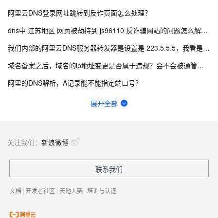
阿里云DNS登录网址跳转到反诈页面怎么处理？
dns中 江苏地区 网页被劫持到 js96110 反诈骗网站的问题怎么解决？
我们内部的阿里云DNS服务器转发器是设置是 223.5.5.5，我看是有限速了，怎么办？
域名备案之后，域名的ip地址变更是否属于违规？会不会被通管局扫描成不合规？
阿里的DNS解析，A记录能不能指定端口号？
阿里云DNS这个48小时生效可以加急的嘛？
展开全部
请问DNS中电脑网址能打开，用手机浏览器不行，需要解析什么？
阿里云如何添加群辉DDNS进行外网访问nas?
关注我们：
新浪微博
阿里云DNS的域名并且没有备案，解析的A记录是阿里云ECS服务器，不用备案也是可以外部访问的？
联系我们
域名持有者，和域名icp备案主体、公安备案主体，以及支付宝商户主体不一致，是否能配置成功？
文档
|
开发者社区
|
天池大赛
|
培训与认证