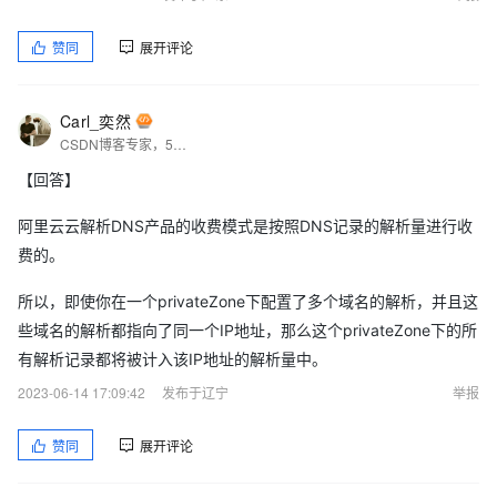
赞同
展开评论
Carl_奕然
CSDN博客专家，51CTO博主专家，多知名企业认证讲师&amp;签约作者&amp;培训讲师，特邀作者等，华为云专家，资深测试开发专家，金牌面试官，职场面试培训及规划师。
【回答】
阿里云云解析DNS产品的收费模式是按照DNS记录的解析量进行收
费的。
所以，即使你在一个privateZone下配置了多个域名的解析，并且这
些域名的解析都指向了同一个IP地址，那么这个privateZone下的所
有解析记录都将被计入该IP地址的解析量中。
2023-06-14 17:09:42
发布于辽宁
举报
赞同
展开评论