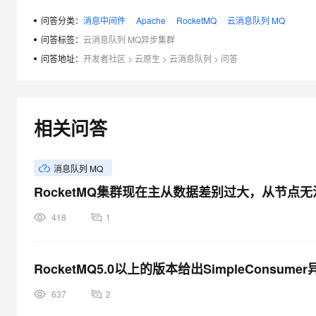
问答分类：
消息中间件
Apache
RocketMQ
云消息队列 MQ
问答标签：
云消息队列 MQ异步集群
问答地址：
开发者社区
>
云原生
>
云消息队列
>
问答
相关问答
消息队列 MQ
RocketMQ集群现在主从数据差别过大，从节点
418
1
RocketMQ5.0以上的版本给出SimpleConsum
637
2