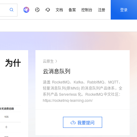
文档
备案
控制台
注册
登录
验
作计划
器
AI 活动
专业服务
服务伙伴合作计划
开发者社区
加入我们
产品动态
服务平台百炼
5亿算力补贴
一站式生成采购清单，支持单品或批量购买
建企业门户网站
S产品伙伴计划（繁花）
峰会
平台百炼
造的大模型服务与应用开发平台
低成本、高性能的湖仓一体化架构
AI 生产力先锋
Al MaaS 服务伙伴赋能合作
域名
博文
Careers
大模型
新迁上云，5亿补贴
Qwen3.8-Max 模型上线
开启高性价比 AI 编程新体验
、训练以及应用构建服务
以可视化方式快速构建移动和 PC 门户网站
先锋实践拓展 AI 生产力的边界
通过 SelectDB 实现湖仓对接和实时分析处理
享不停
计划
海大会
伙伴信用分合作计划
商标
问答
社会招聘
吗，为什
云原生
数据分析 Agent
SS
AI 剧本生成与动画创作
飞天发布时刻
Open Search 向量检索版支
划
备案
电子书
校园招聘
云消息队列
视频创作，一键激活电商全链路生产力
基于 Hologres 快速构建企业级数据分析 Agent
稳定、安全、高性价比、高性能的云存储服务
根据图文生成剧本，快速实现动画创作
所见，即是所愿
持视频检索 Pipeline 功能
更多支持
划
公司注册
镜像站
视频生成
语音识别与合成
涵盖 RocketMQ、Kafka、RabbitMQ、MQTT、
y 平台，高效搭建 AI 应用
PolarDB
与 AI 智能体进行实时音视频通话
AI 实训营
应用身份服务 (IDaaS)
合作伙伴培训与认证
轻量消息队列(原MNS) 的消息队列产品体系，全
划
上云迁移
站生成，高效打造优质广告素材
依托云原生高可用架构,实现Dify私有化部署
100%兼容MySQL、PostgreSQL，兼容Oracle，支持集中和分布式
从基础到进阶，Agent 创客手把手教你
OpenClaw 管理能力上线
构建支持视频理解的 AI 音视频实时通话应用
系列产品 Serverless 化。RocketMQ 中文社区：
lScope
我要反馈
e-1.1-T2V
Qwen3-TTS-Flash
查询合作伙伴
https://rocketmq-learning.com/
n Alibaba Cloud ISV 合作
代维服务
 PAI
从 HTTP 到 HTTPS，实现数据加密传输
基于 RAGFlow 构建私有知识问答应用
大模型
MaxCompute MaxFrame 提
畅细腻的高质量视频
离线语音合成大模型，多语言方言自适应，低延迟高稳定
创新加速
ope
登录合作伙伴管理后台
我要建议
书部署至网站应用,建立加密连接
站，无忧落地极速上线
发、训练和推理服务
供自动弹性内存功能
零代码起步，开源 RAG 实现企业级智能搜索
安全
我要投诉
e-1.1-I2V
Cosyvoice-V3-Flash
我要提问
火墙 WAF
上云场景组合购
Milvus 弹性伸缩功能新增节
伴
漫剧创作，剧本、分镜、视频高效生成
式解决web应用核心安全痛点
覆盖90%+业务场景，专享组合折扣价
点支持范围
畅自然，细节丰富
高表现力语音合成大模型，语音克隆听感自然
VPN