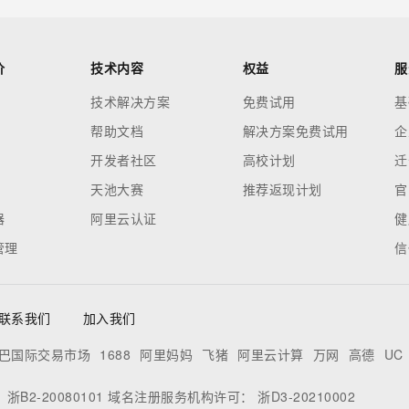
价
技术内容
权益
服
技术解决方案
免费试用
基
帮助文档
解决方案免费试用
企
开发者社区
高校计划
迁
天池大赛
推荐返现计划
官
器
阿里云认证
健
管理
信
联系我们
加入我们
巴国际交易市场
1688
阿里妈妈
飞猪
阿里云计算
万网
高德
UC
：
浙B2-20080101
域名注册服务机构许可：
浙D3-20210002