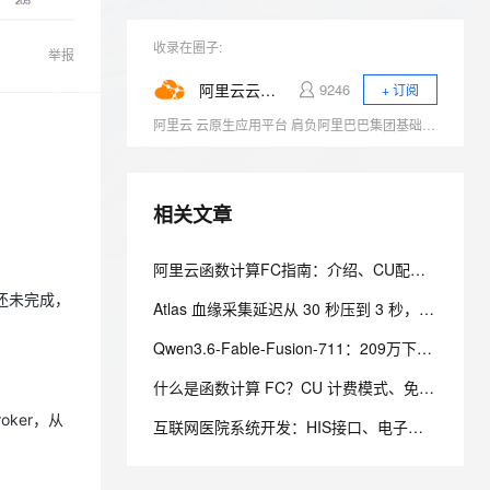
云聚AI 严选权益
AI 原生数据库服务发布
SSL 证书
2V
Fun-ASR
，一键激活高效办公新体验
全接入的云上超级电脑
精选AI产品，从模型到应用全链提效
Agent 数据网关
收录在圈子:
举报
文戏情感细腻自然，动作戏激烈拳拳到肉，实现更强表演能力
支持中英文自由切换，具备更强的噪声鲁棒性
堡垒机
AI 用量加速计划
云原生数据库 PolarDB
阿里云云原生
9246
+ 订阅
防火墙
、识别商机，让客服更高效、服务更出色。
新老同享，达量后返
Agentic Database 发布
阿里云 云原生应用平台 肩负阿里巴巴集团基础设施云化以及核心技术互联网化的重要职责，致力于打造稳定、标准、先进的云原生产品，成为云原生时代的引领者，推动行业全面想云原生的技术升级，成为阿里云新增长引擎。商业化产品包括容器、云原生中间件、函数计算等。
主机安全
应用
DataWorks 数据集成支持多
项数据源及数据同步能力
千问办公
NEW
AI 应用及服务市场
相关文章
的智能体编程平台
一站式AI生产力平台
云备份新版控制台操作界面
上线
AI 应用
伶鹊
阿里云函数计算FC指南：介绍、CU配置价格及实例规格全解析
企业级人与Agent协作平台，接入和调度多个数字员工
智能客服平台，对话机器人、对话分析、智能外呼
大模型
Milvus 单可用区升级同城容
步还未完成，
Atlas 血缘采集延迟从 30 秒压到 3 秒，我们做了哪些优化 背景
灾产品化
大模型服务平台百炼 - 全妙
自然语言处理
Qwen3.6-Fable-Fusion-711：209万下载是真的，「首个开源破700」得另说
应用创作平台
多模态内容创作工具，已接入 DeepSeek
云防火墙支持基于 APP-ID
数据标注
的策略管控
什么是函数计算 FC？CU 计费模式、免费额度、场景成本对比全说明
机器学习
ker，从
互联网医院系统开发：HIS接口、电子病历与处方数据同步设计
云 Skills 门户商业化发布
息提取
与 AI 智能体进行实时音视频通话