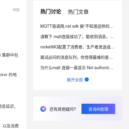
PolarDB Agentic Database
从文本、图片、视频中提取结构化的属性信息
构建支持视频理解的 AI 音视频实时通话应用
发布
举报
热门讨论
热门文章
t.diy 一步搞定创意建站
构建大模型应用的安全防护体系
秒悟 Meoo CLI 支持一键部
通过自然语言交互简化开发流程,全栈开发支持
通过阿里云安全产品对 AI 应用进行安全防护
署项目至阿里云账号
MQTT我调用.net sdk 报“不知道这样的主机”。有谁遇到过同样的问题吗？参数配的都没有问题？
请教下 mqtt连接成功了，能收到消息， 后面又自动断开了连接， 是什么情况？
Flink OSS 支持
AssumeRole 角色自定义
rocketMQ配置了消费者，生产者发送成功了，但是无法消费
百炼 Qwen3.7-Flash 系列模
Q 集群中包
面试必问的消息队列，你觉得最难的是什么？
型发布
为什么mqtt 连接一直显示 Not authorized to connect ？用的官网示例。
ker 的地
Qoder CN V1.7.0 发布
RocketMQ参数已经打开了,还是无法自动创建topic,这是日志信息,要怎么解决？
展开全部
RocketMQ机器重启了，之后broker起不来了，现在这种要怎么解决了？
云安全中心 AI BAS 智能自动
。
化模拟渗透攻击产品发布
RocketMQ这个问题是什么原因？
的消息延迟，
DataWorks ChatBI 会话支持
还有其他疑问?
咨询AI助理
Apache RocketMQ这样的问题哪位同学遇到过？麻烦指点一下？
上传临时文件分析
MQTT RocketMQ 和RabbitMQ 怎么区分？
，以及消费
MaxCompute SQL 支持脚本