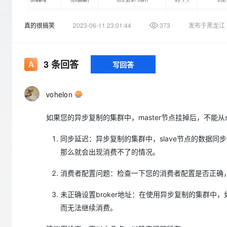
CDN
AI 产品 免费试用
网络
安全
云开发大赛
Qwen3-VL-Plus
Tableau 订阅
弹性内容分发服务加快向终
1亿+ 大模型 tokens 和 
真的很搞笑
2023-06-11 23:01:44
373
发布于黑龙江
可观测
入门学习赛
中间件
AI空中课堂在线直播课
域名
140+云产品 免费试用
上云与迁云
产品新客免费试用，最长1
数据库
生态解决方案
3
条回答
写回答
大模型服务
企业出海
大模型ACA认证体验
大数据计算
助力企业全员 AI 认知与能
行业生态解决方案
千问AI平台-Token Plan
政企业务
媒体服务
vohelon
开发者生态解决方案
企业服务与云通信
如果您的异步复制的集群中，master节点挂掉后，不能从
千问AI平台-模型体验
AI 开发和 AI 应用解决
在线体验全尺寸、多种模态
域名与网站
同步延迟：异步复制的集群中，slave节点的数据同步
Happy 系列大模型
那么就会出现消费不了的情况。
终端用户计算
消费者配置问题：检查一下您的消费者配置是否正确，比
Serverless
未正确设置broker地址：在使用异步复制的集群中，如
开发工具
大模型解决方案
而无法继续消费。
迁移与运维管理
快速部署 Dify，高效搭建 