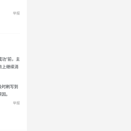
模式下创建临时表
举报
AI 安全护栏 Service 复制功
能升级
百炼语音合成大模型 Qwen-
Audio-3.0-TTS 上线
WAF Bot 管理支持 AI 爬虫流
量的识别和处置
成功”前，主
点上继续消
MaxCompute Agentic 生态
接入套件正式发布
及时刷写到
百炼 TPM 预留功能上线
原因。
举报
企业 Agent 应用平台
AgentOne 产品价格调整
边缘节点服务 ENS 云盘支持
自动快照