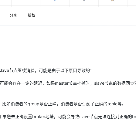
服务生态伙伴
云工开物
企业应用
Night Plan 支持 Qwen 3.8-Max
视频直播
AI 办公
无影云电脑
NEW
GLM-5.2
Wan2.7-T
Red Hat
端分发内容
30+ 款产品免费体验
夜间 5 折，Qwen/Meoo/TokenPlan 客户专享
易接入、低延迟、高并发、流畅的直播服务
AI智能应用
随时随地安
科研合作
分享
版权
视觉 Coding、空间感知、多模态思考等全面升级
1M上下文，专为长程任务能力而生
ERP
堂（旗舰版）
SUSE
智能客服
CRM
2个月
26年服务口碑，超过4000万个域名在这里注册，域名注册快人一步
自动承接线索
建站小程序
OA 办公系统
AI 应用构建
大模型原生
力提升
财税管理
模板建站
Qoder
大模型服务平台百炼-应用模版
HOT
NEW
面向真实软件
个人版上线、团队版降价；千问3.8-Max首发发尝鲜
丰富多元化的应用模版和解决方案
400电话
定制建站
slave节点继续消费，可能是由于以下原因导致的：
万有无界
大模型服务平台百炼-智能体
方案
广告营销
模板小程序
的模型效果
灵活可视化地构建企业级 Agent
定制小程序
可能会存在一定的延迟，如果master节点挂掉时，slave节点的数据同
秒悟
人工智能平台 PAI
APP 开发
云端极速 AI 
新一代 AI 视频生成模型，深度适配广告营销等场景
AI Native 的算法工程平台，一站式完成建模、训练、推理服务部署
如消费者的group是否正确，消费者是否订阅了正确的topic等。
建站系统
果您未正确设置broker地址，可能会导致slave节点无法连接到正确的bro
AI 应用
10分钟微调：让0.6B模型媲美235B模
多模态数据信