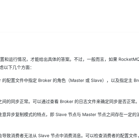
型
依托云原生高可用架构,实现Dify私有化部署
用1%尺寸在特定领域达到大模型90%以上效果
一个 AI 助手
超强辅助，Bol
即刻拥有 DeepSeek-R1 满血版
在企业官网、通讯软件中为客户提供 AI 客服
多种方案随心选，轻松解锁专属 DeepSeek
配置和运行情况，才能给出具体的答案。不过，一般而言，如果 RocketM
考虑以下几个方面：
配置文件中指定 Broker 的角色（Master 或 Slave），以及指定主 Bro
的同步正常。可以通过查看 Broker 的日志文件来确定同步是否正常
步复制模式的特点，即 Slave 节点与 Master 节点之间存在一定
致消费者无法从 Slave 节点中消费消息。可以检查消费者的配置文件