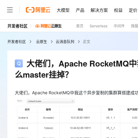
大模型
产品
解决方案
权益
定价
开发者社区
首页
Serverless
中间件
微
大模型
产品
解决方案
权益
定价
云市场
伙伴
服务
了解阿里云
精选产品
精选解决方案
普惠上云
产品定价
精选商城
成为销售伙伴
售前咨询
为什么选择阿里云
千问AI平台
开发者社区
云原生
云消息队列
正文
了解云产品的定价详情
云服务器 ECS
通义千问3 + MCP：一
普惠上云 官方力荐
分销伙伴
在线服务
网站建设
什么是云计算
安全可靠、弹性可伸缩的云
云服务器38元/年起，超
咨询伙伴
多端小程序
技术领先
大佬们，Apache Rocke
云上成本管理
售后服务
容器计算服务 ACS
官方推荐返现计划
大模型
精选产品
精选解决方案
Salesforce 国际版订阅
稳定可靠
么master挂掉？
管理和优化成本
推荐新用户得奖励，单订单
销售伙伴合作计划
自助服务
友盟天域
安全合规
人工智能与机器学习
AI
文本生成
负载均衡 SLB
10 分钟搭建微信、支付
云工开物
无影生态合作计划
在线服务
观测云
分析师报告
对云上流量进行按需分发的
高效部署网站，快速应用到
高校专属算力普惠，学生认
大佬们，Apache RocketMQ中我这个异步复制的集群算搭建成
计算
互联网应用开发
Qwen3.8-Max
HOT
Salesforce On Alibaba C
工单服务
Tuya 物联网平台阿里云
研究报告与白皮书
云数据库 RDS
Kimi K2，开源万亿参
Consulting Partner 合
大数据
容器
智能体时代全能旗舰模型
免费试用
短信专区
蓝凌 OA
AI 大模型销售与服务生
现代化应用
存储
天池大赛
Qwen3.7-Plus
云原生大数据计算服务 Max
解决方案免费试用 新老
电子合同
面向分析的企业级SaaS模
最高领取价值200元试用
能看、能想、能动手的多模
安全
网络与CDN
AI 算法大赛
畅捷通