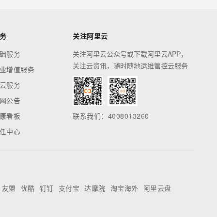
力
百炼 HappyHorse 1.1 发布
务
关注阿里云
础服务
关注阿里云公众号或下载阿里云APP，
“云联络中心”名称变更为“伶
关注云资讯，随时随地运维管控云服务
鹊”
业增值服务
云服务
事件总线智能分析 Luma 发
布
网公告
康看板
联系我们：4008013260
云消息队列 Kafka 版新增消
息入湖能力
任中心
云安全中心上线智能行为分
析功能
云防火墙 ACL 访问控制支持
友盟
优酷
钉钉
支付宝
达摩院
淘宝海外
阿里云盘
配置 Web 过滤功能
百炼 Token Plan Qwen3.7-