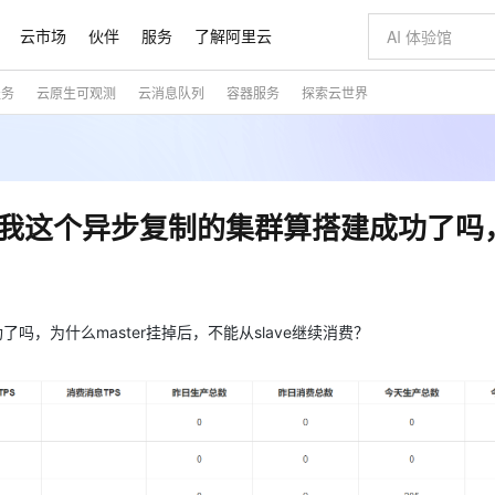
云市场
伙伴
服务
了解阿里云
服务
云原生可观测
云消息队列
容器服务
探索云世界
AI 特惠
数据与 API
成为产品伙伴
企业增值服务
最佳实践
价格计算器
AI 场景体
基础软件
产品伙伴合
阿里云认证
市场活动
配置报价
大模型
自助选配和估算价格
切皆有可能
即刻拥有 DeepSeek-R1 满血版
智启 AI 普惠权益
产品生态集成认证中心
企业支持计划
云上春晚
通义大模型
千问官方 MaaS 平台，为开发者和 Agent 而生，新用户赠送 1 亿 + tokens 额度
低代码高效构
AI Coding
阿里云Maa
2026 阿里云
大模型服务
为企业打
数据集
Windows
大模型认证
大模型
计算服务
值低价云产品抢先购
支持丰富的 MCP 服务供选择,全链路工具兼容
至高享 1亿+免费 tokens，加速 Al 应用落地
多元化、高性能、安全可靠的大模型服务
多种方案随心选，轻松解锁专属 DeepSeek
智能编程，一键
大模型推理
产品生态伙伴
专家技术服务
云上奥运之旅
弹性计算合作
阿里云中企出
手机三要素
宝塔 Linux
全部认证
tMQ中我这个异步复制的集群算搭建成功了
价格优势
10分钟微调：让0.6B模型媲美235B模型
通义千问3 来了，0元即刻上手
阿里云 OPC 创新助力计划
函数计算 FC
快速构建企业级
AI 电商营销
对象存储 O
产品生态伙伴工作台
企业增值服务台
云栖战略参考
云存储合作计
云栖大会
身份实名认证
CentOS
训练营
推动算力普惠，释放技术红利
最高返9万
用1%尺寸在特定领域达到大模型90%以上效果
以 Kubernetes 为使用界面供给容器算力资源的云计算服务
至高 800 万免费Tokens
至高百万元 Token 补贴，加速一人公司成长
事件驱动的Serverless计算服务
从图文生成到
云上的中国
数据库合作计
活动全景
短信
Docker
图片和
宝小程序
多模态数据信息提取
Token Plan 模型订阅计划
边缘节点服务 ENS
快速部署 Dif
AI 广告创作
云原生数据库 
企业成长
NEW
信息公告
看见新力量
云网络合作计
OCR 文字识别
JAVA
服务
小程序
证享300元代金券
Qwen3.8-Max 首发尝鲜，限时加量 10 倍，夜间低至2折
场景化、广覆盖、易接入的边缘云计算服务
从文本、图片等多种模态中提取结构化的属性信息
图文、视频一
功了吗，为什么master挂掉后，不能从slave继续消费？
魔搭 Mode
Kimi-K3
HappyHors
NEW
loud
服务实践
官网公告
金融模力时刻
Salesforce O
版
发票查验
全能环境
数大模型
超强辅助，Bolt.diy 一步搞定创意建站
千问办公，限时限量积分加倍
日志服务 SLS
AI 建站
人工智能平台
NEW
作计划
Kimi 最新旗舰模型，长程编程与推理利器
让文字生成流
计划
创新中心
魔搭 ModelSc
健康状态
月之暗面的新模型，擅长代码与 Agent 能力
全托管，含MySQL、PostgreSQL、SQL Server、MariaDB多引擎
你的AI工作搭子，覆盖日常办公高频场景
提供一站式可观测性数据存储分析服务
通过自然语言交互简化开发流程,全栈开发支持
将 SSL 证
0 代码专业建
一站式AI开
客户案例
天气预报查询
操作系统
态合作计划
Deepseek-v4-pro
HappyHors
Compute
同享
万小智 AI 建站低至 15元/月
大数据开发治理平台 DataWorks
AI 短剧/漫剧
Web应用防
快递物流查询
WordPress
成为服务伙
高校合作
式云数据仓库
点，立即开启云上创新
送.CN域名，送备案服务码
一站式智能数据开发治理平台
AI助力短剧
专业稳定一站
态智能体模型
旗舰 MoE 大模型，百万上下文与顶尖推理能力
图生视频，流
Ubuntu