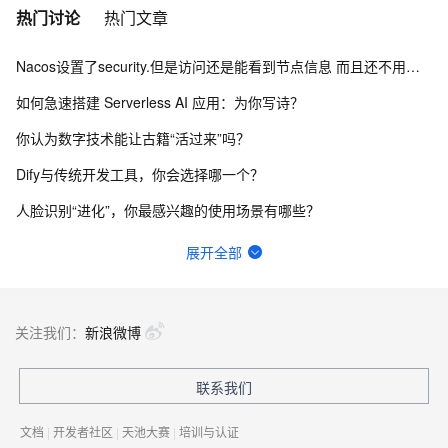
热门讨论
热门文章
Nacos设置了security.但是访问还是能看到节点信息 而且还不用验证身份怎么办？
如何急速搭建 Serverless AI 应用：为你写诗？
你认为数字技术能让古籍“活过来”吗？
Dify与传统开发工具，你会选择哪一个？
人脸识别“进化”，你最感兴趣的使用场景有哪些？
函数计算fc的sd的图库浏览器真的装不上去，不显示，怎么回事？
展开全部
请问主域名备案了，子域名还要备案吗？
一键生成讲解视频，AI的理解和生成能力到底有多强？
关注我们：
新浪微博
Springcloud连接nacos2.2.3一直报错403，user not found，啥原因？
联系我们
网站、小程序和APP共用内容接口，更新后数据不同步怎么排查？
文档
|
开发者社区
|
天池大赛
|
培训与认证