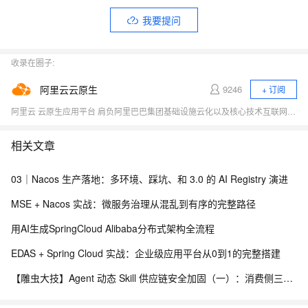
我要提问
收录在圈子:
阿里云云原生
9246
+ 订阅
阿里云 云原生应用平台 肩负阿里巴巴集团基础设施云化以及核心技术互联网化的重要职责，致力于打造稳定、标准、先进的云原生产品，成为云原生时代的引领者，推动行业全面想云原生的技术升级，成为阿里云新增长引擎。商业化产品包括容器、云原生中间件、函数计算等。
相关文章
03｜Nacos 生产落地：多环境、踩坑、和 3.0 的 AI Registry 演进
MSE + Nacos 实战：微服务治理从混乱到有序的完整路径
用AI生成SpringCloud Alibaba分布式架构全流程
EDAS + Spring Cloud 实战：企业级应用平台从0到1的完整搭建
【雕虫大技】Agent 动态 Skill 供应链安全加固（一）：消费侧三层防线实战