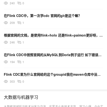
240
0
在Flink CDC中，第一次学cdc 官网的git是这个嘛？
209
1
根据官网的文档，是使用flink+holo 还是flink+paimon更好呀，更节约成本？
246
1
在Flink CDC中按照官网的从MySQL到Doris例子运行 如下错误如何操作？
194
1
Flink CDC里为什么官网给的这个groupid我在maven仓库中没有找到所属组？
303
0
大数据与机器学习
大数据领域前沿技术分享与交流，这里不止有技术干货、学习心得、企业实