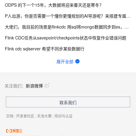
ODPS 的下一个15年，大数据将迎来春天还是寒冬？
P人出游，你是否需要一个懂你更懂规划的AI导游呢？来搭建专属文旅问答机器人吧
大佬们，我目前的场景是flinkcdc 用sql将mongo数据同步到es，有人做过这样的场景吗？
Flink CDC任务从savepoint/checkpoints状态中恢复作业错误问题
Flink cdc sqlserver 希望不同步某些数据行
Flink CDC taskManager 一直再报下面信息，不知道是不是有什么问题？
展开全部
Flink CDC 能适配达梦不？
为什么在大数据计算MaxCompute生产环境的结果中看到，所有的除零的结果都变成了NULL？
关注我们：
新浪微博
有用flink cdc同步mysql到hive这样搞过的源码吗?
联系我们
Flink CDC中有人使用clickhouse sink吗？
文档
|
开发者社区
|
天池大赛
|
培训与认证