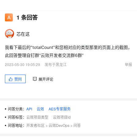
1
条回答
芯在这
我看下最后的"totalCount"和您相对应的类型那里的页面上的截图，
此回答整理自钉群“云效开发者交流群6群”
2023-05-30 19:05:29
发布于黑龙江
举报
赞同
展开评论
问答分类：
API
云效
AES专家服务
问答标签：
云效项目类型
云效项目id
问答地址：
开发者社区
>
云效DevOps
>
问答