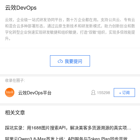
云效DevOps
云效，企业级一站式研发协同平台，数十万企业都在用。支持公共云、专有云
和混合云多种部署形态，通过云原生新技术和研发新模式，助力创新创业和数
字化转型企业快速实现研发敏捷和组织敏捷，打造“双敏”组织，实现多倍效能提
升。
我要提问
收录在圈子:
云效DevOps平台
155298
+ 订阅
相关文章
踩坑实录：用1688图片搜索API，解决美客多货源溯源的真实项目经历
阿里云Qwen3.8-Max首发上线：API服务与Token Plan同步开放全解析