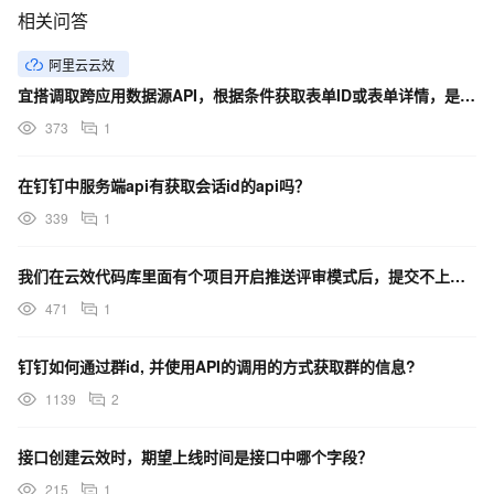
相关问答
阿里云云效
宜搭调取跨应用数据源API，根据条件获取表单ID或表单详情，是否支持关键字模糊搜索？
373
1
在钉钉中服务端api有获取会话id的api吗？
339
1
我们在云效代码库里面有个项目开启推送评审模式后，提交不上去代码了，有什么办法没？
471
1
钉钉如何通过群id, 并使用API的调用的方式获取群的信息?
1139
2
接口创建云效时，期望上线时间是接口中哪个字段？
215
1