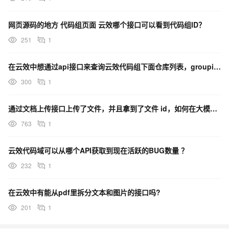
网页源码的地方 代码组页面 云效哪个接口可以看到代码组ID？
251
1
在云效中想通过api接口来查询云效代码组下面仓库列表，groupid 现在在云效的哪个地方能看到？
300
1
通过文档上传接口上传了文件，并且拿到了文件 id，如何在大模型推理 api 里面使用这个文档 id？
763
1
云效代码域可以从哪个API获取到现在活跃的BUG数量 ？
232
1
在云效中有能从pdf里拆分文本和图片的接口吗?
201
1