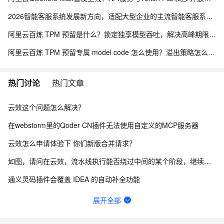
2026智能客服系统发展新方向，适配大型企业的主流智能客服系统评测
阿里云百炼 TPM 预留是什么？锁定独享模型吞吐，解决高峰期限流问题
阿里云百炼 TPM 预留专属 model code 怎么使用？溢出策略怎么选？
热门讨论
热门文章
云效这个问题怎么解决？
在webstorm里的Qoder CN插件无法使用自定义的MCP服务器
云效怎么申请体验下 你们新版合并请求？
如图，请问在云效，流水线执行能否绕过中间的某个阶段，继续向后执行？
通义灵码插件会覆盖 IDEA 的自动补全功能
QoderCN Jetbrains插件存在EDT反模式
展开全部
更新到2.5.0后经常引起PyCharm闪退，后续多次重启在更新项目索引的时候闪退退