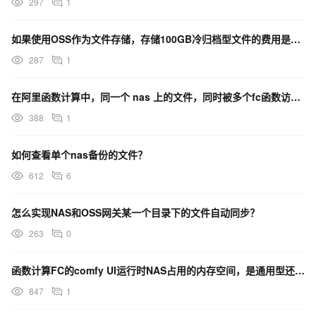
297
1
如果使用OSS作为文件存储，存储100GB冷归档型文件的费用是多少？
287
1
在阿里函数计算中，同一个 nas 上的文件，同时被多个fc函数访问，这里会有性能瓶颈吗？
388
1
如何查看单个nas备份的文件？
612
6
怎么实现NAS和OSS网关某一个目录下的文件自动同步？
263
0
函数计算FC的comfy UI运行时NAS占用的内存空间，是通用型还是性能型？
847
1