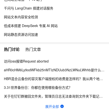
千问与 LangChain 搭建对话服务
网站文本内容安全检测
低成本搭建 DeepSeek 专属 AI 网站
网站静态资源访问加速
热门讨论
热门文章
访问oss报错Request aborted
aHR0cHM6Ly9odWFkb25nMTIzNDUub3NzLWNuLWhhb是什么情况？
HBR混合云备份的容灾客户端授权的收费是怎样的？我从两个地方看到的不一样，哪个为准？
3.31世界备份日：你都在使用哪些备份方式？
关于在钉钉群撤回文件夹，管理员日志无法查询到文件夹下载记录的问题。
对象存储oss免费存储空间，免费流量和免费访问量是多少
展开全部