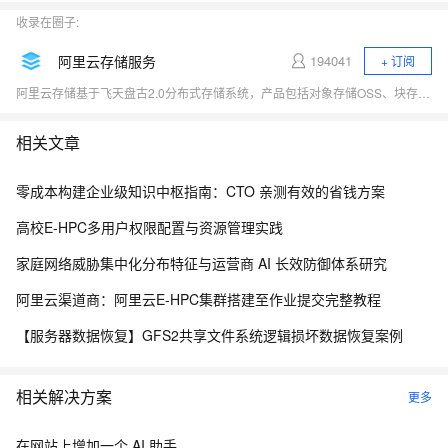
收录在圈子:
阿里云存储服务
194041
+ 订阅
阿里云存储基于飞天盘古2.0分布式存储系统，产品包括对象存储OSS、块存储Block Storage、共享文件存储NAS、表格存储、日志存储与分析、归档存储及混合云存储等，充分满足用户数据存储和迁移上云需求，连续三年跻身全球云存储魔力象限四强。
相关文章
零成本构建企业级知识中枢指南：CTO 亲测有效的省钱方案
高校E-HPC多用户权限配置与资源管理实践
家庭网络威胁集中化分布特征与运营商 AI 长效防御体系研究
阿里云渠道商：阿里云E-HPC集群搭建至作业提交完整教程
【服务器数据恢复】GFS2共享文件系统逻辑损坏数据恢复案例
相关解决方案
更多
在网站上增加一个 AI 助手