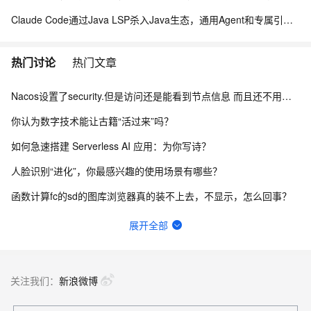
Claude Code通过Java LSP杀入Java生态，通用Agent和专属引擎差在哪
热门讨论
热门文章
Nacos设置了security.但是访问还是能看到节点信息 而且还不用验证身份怎么办？
你认为数字技术能让古籍“活过来”吗？
如何急速搭建 Serverless AI 应用：为你写诗？
人脸识别“进化”，你最感兴趣的使用场景有哪些？
函数计算fc的sd的图库浏览器真的装不上去，不显示，怎么回事？
Dify与传统开发工具，你会选择哪一个？
展开全部
一键生成讲解视频，AI的理解和生成能力到底有多强？
请问主域名备案了，子域名还要备案吗？
关注我们：
新浪微博
网站、小程序和APP共用内容接口，更新后数据不同步怎么排查？