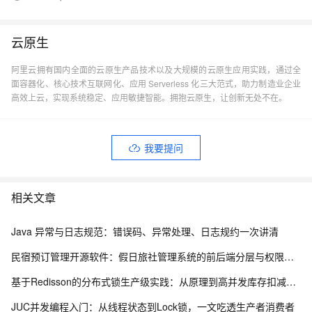
云原生
阿里云拥有国内全面的云原生产品技术以及大规模的云原生应用实践，通过全
面容器化、核心技术互联网化、应用 Serverless 化三大范式，助力制造业企业
高效上云，实现系统稳定、应用敏捷智能。拥抱云原生，让创新无处不在。
我要提问
相关文章
Java 异常与日志规范：错误码、异常处理、日志规约一次讲清
民宿预订管理开源软件：假日旅社管理系统的前后端分层与权限控制设计
基于Redisson的分布式锁生产级实践：从原理到高并发库存扣减实战
JUC并发编程入门：从线程状态到Lock锁，一文吃透生产者消费者