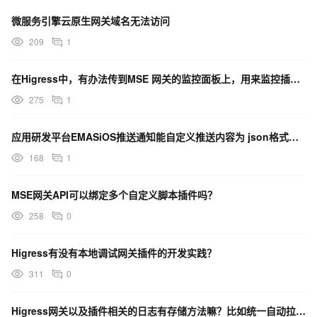
微服务引擎云原生网关域名无法访问
209
1
在Higress中，有办法传到MSE 网关的监控面板上，用来监控插件的状态么 ？
275
1
应用研发平台EMASiOS推送通知能自定义推送内容为 json格式吗 ？
168
1
MSE网关API可以绑定多个自定义脚本插件吗？
258
0
Higress有没有本地调试网关插件的开发实践？
311
0
Higress网关以及插件相关的日志有存储方法嘛？比如统一自动拉取到es里面这样的