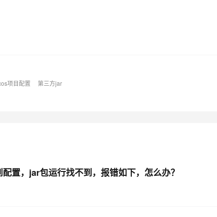
AI 应用
10分钟微调：让0.6B模型媲美235B模
多模态数据信
型
依托云原生高可用架构,实现Dify私有化部署
用1%尺寸在特定领域达到大模型90%以上效果
一个 AI 助手
超强辅助，Bol
即刻拥有 DeepSeek-R1 满血版
在企业官网、通讯软件中为客户提供 AI 客服
多种方案随心选，轻松解锁专属 DeepSeek
cos项目配置
第三方jar
以找到配置，jar包运行找不到，报错如下，怎么办？