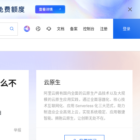
文档
备案
控制台
注册
登录
验
作计划
器
AI 活动
专业服务
服务伙伴合作计划
开发者社区
加入我们
产品动态
服务平台百炼
阿里云 OPC 创新助力计划
一站式生成采购清单，支持单品或批量购买
可编辑精美 PPT 文稿
S产品伙伴计划（繁花）
峰会
CS
造的大模型服务与应用开发平台
Agency Agents：拥有专属领域专家
AI 生产力先锋
Al MaaS 服务伙伴赋能合作
域名
博文
Careers
PolarDB Agentic Database
至高可申请百万元
 轻松生成专业的 PPT
开启高性价比 AI 编程新体验
弹性可伸缩的云计算服务
先锋实践拓展 AI 生产力的边界
发布
多领域专家智能体,一键组建 AI 虚拟交付团队
Token 补贴，五大权
计划
海大会
伙伴信用分合作计划
商标
问答
社会招聘
什么不
云原生
益加速 OPC 成功
帕鲁游戏服务器
SS
HappyHorse 打造一站式影视创作平台
飞天发布时刻
HOT
秒悟 Meoo CLI 支持一键部
划
备案
电子书
校园招聘
联机服务器，轻松开启游戏
视频创作，一键激活电商全链路生产力
阿里云拥有国内全面的云原生产品技术以及大规
稳定、安全、高性价比、高性能的云存储服务
所见，即是所愿
署项目至阿里云账号
可视化编排打通从文字构思到成片全链路闭环
更多支持
模的云原生应用实践，通过全面容器化、核心技
划
公司注册
镜像站
视频生成
语音识别与合成
 智能体与工作流应用
漫剧工坊：一站式动画创作平台
AI 实训营
术互联网化、应用 Serverless 化三大范式，助力
Flink OSS 支持
合作伙伴培训与认证
划
制造业企业高效上云，实现系统稳定、应用敏捷
上云迁移
站生成，高效打造优质广告素材
全接入的云上超级电脑
通过阿里云百炼高效搭建AI应用,助力高效开发
快速生产连贯的高质量长漫剧
从基础到进阶，Agent 创客手把手教你
AssumeRole 角色自定义
目
lScope
我要反馈
智能。拥抱云原生，让创新无处不在。
e-1.1-T2V
Qwen3-TTS-Flash
查询合作伙伴
n Alibaba Cloud ISV 合作
代维服务
建企业门户网站
10 分钟搭建微信、支付宝小程序
百炼 Qwen3.7-Flash 系列模
畅细腻的高质量视频
离线语音合成大模型，多语言方言自适应，低延迟高稳定
举报
创新加速
ope
登录合作伙伴管理后台
我要建议
站，无忧落地极速上线
以可视化方式快速构建移动和 PC 门户网站
国内短信简单易用，安全可靠，秒级触达，全球覆盖200+国家和地区。
高效部署网站，快速应用到小程序
型发布