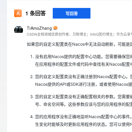
存储
天池大赛
Qwen3.7-Plus
云解析DNS
解决方案免费试用 新老
电子合同
最高领取价值200元试用
能看、能想、能动手的多模
安全
网络与CDN
1
条回答
写回答
AI 算法大赛
畅捷通
大数据开发治理平台 Data
AI 产品 免费试用
网络
安全
云开发大赛
Qwen3-VL-Plus
Tableau 订阅
TiAmoZhang
1亿+ 大模型 tokens 和 
CSDN全栈领域优质创作者，万粉博主；InfoQ签约博主；华为云
可观测
入门学习赛
中间件
AI空中课堂在线直播课
云防火墙
140+云产品 免费试用
如果您的自定义配置类在Nacos中无法自动刷新，可能是
上云与迁云
云原生的云上边界网络安全
产品新客免费试用，最长1
数据库
生态解决方案
大模型服务
没有启用Nacos提供的配置中心功能。您需要确保您的
企业出海
大模型ACA认证体验
大数据计算
在应用程序的配置文件或代码中查找有关Nacos配
助力企业全员 AI 认知与能
行业生态解决方案
千问AI平台-Token Plan
政企业务
媒体服务
您的自定义配置类没有正确注册到Nacos配置中心。
开发者生态解决方案
企业服务与云通信
Nacos提供的API或SDK进行注册，或者使用Nac
千问AI平台-模型体验
AI 开发和 AI 应用解决
在线体验全尺寸、多种模态
域名与网站
您的自定义配置类没有正确配置相关的参数。您需要确
号、命名空间等。这些参数应该与您的应用程序的配
Happy 系列大模型
终端用户计算
您的应用程序没有正确地监听Nacos配置中心的事件
Serverless
生变化时能够及时更新应用程序的状态。您可以使用Nac
开发工具