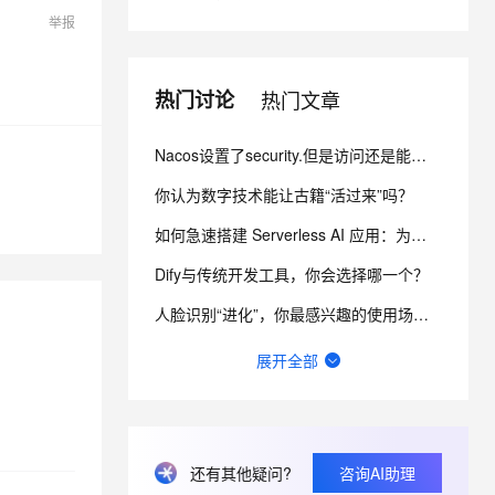
举报
息提取
与 AI 智能体进行实时音视频通话
从文本、图片、视频中提取结构化的属性信息
构建支持视频理解的 AI 音视频实时通话应用
热门讨论
热门文章
t.diy 一步搞定创意建站
构建大模型应用的安全防护体系
通过自然语言交互简化开发流程,全栈开发支持
通过阿里云安全产品对 AI 应用进行安全防护
Nacos设置了security.但是访问还是能看到节点信息 而且还不用验证身份怎么办？
你认为数字技术能让古籍“活过来”吗？
如何急速搭建 Serverless AI 应用：为你写诗？
Dify与传统开发工具，你会选择哪一个？
人脸识别“进化”，你最感兴趣的使用场景有哪些？
请问主域名备案了，子域名还要备案吗？
展开全部
函数计算fc的sd的图库浏览器真的装不上去，不显示，怎么回事？
一键生成讲解视频，AI的理解和生成能力到底有多强？
还有其他疑问?
咨询AI助理
函数计算中，fc上链接数据库比ecs上慢了好多，这个现在有优化吗？