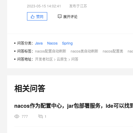
大模型解决方案
2023-05-15 14:02:41
发布于江苏
迁移与运维管理
快速部署 Dify，高效搭建 
赞同
展开评论
专有云
10 分钟在聊天系统中增加
问答分类：
Java
Nacos
Spring
问答标签：
nacos配置自动刷新
nacos类自动刷新
nacos配置类
na
问答地址：
开发者社区
>
云原生
>
问答
相关问答
nacos作为配置中心，jar包部署服务，ide可
777
1