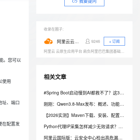
安全
我要提问
我要投诉
e-1.1-I2V
Cosyvoice-V3-Flash
PolarDB
上云场景组合购
伴
Qoder CN V1.7.0 发布
漫剧创作，剧本、分镜、视频高效生成
100%兼容MySQL、PostgreSQL，兼容Oracle，支持集中和分布式
覆盖90%+业务场景，专享组合折扣价
畅自然，细节丰富
高表现力语音合成大模型，语音克隆听感自然
VPN
ernetes 版 ACK
云聚AI 严选权益
云安全中心 AI BAS 智能自动
SSL 证书
2V
Fun-ASR
收录在圈子:
，一键激活高效办公新体验
理容器应用的 K8s 服务
精选AI产品，从模型到应用全链提效
化模拟渗透攻击产品发布
文戏情感细腻自然，动作戏激烈拳拳到肉，实现更强表演能力
支持中英文自由切换，具备更强的噪声鲁棒性
堡垒机
阿里云云原生
9246
+ 订阅
AI 用量加速计划
DataWorks ChatBI 会话支持
防火墙
、识别商机，让客服更高效、服务更出色。
新老同享，达量后返
上传临时文件分析
阿里云 云原生应用平台 肩负阿里巴巴集团基础设施云化以及核心技术互联网化的重要职责，致力于打造稳定、标准、先进的云原生产品，成为云原生时代的引领者，推动行业全面想云原生的技术升级，成为阿里云新增长引擎。商业化产品包括容器、云原生中间件、函数计算等。
主机安全
应用
功能。您可以
千问办公
NEW
相关文章
AI 应用及服务市场
的智能体编程平台
一站式AI生产力平台
以使用
AI 应用
#Spring Boot启动慢到AI都救不了？这3个元凶你可能一直忽略
伶鹊
企业级人与Agent协作平台，接入和调度多个数字员工
智能客服平台，对话机器人、对话分析、智能外呼
大模型
地址、端口
刚刚：Qwen3.8-Max发布：概述、功能、定价、速率限制与上下文、内置工具及API 参考指南
大模型服务平台百炼 - 全妙
自然语言处理
【2026实测】Maven下载、安装、配置一篇搞定（附官网安装包）
应用创作平台
多模态内容创作工具，已接入 DeepSeek
便在配置发
数据标注
Python代理IP采集怎样减少无效请求？6步优化脚本效率
机器学习
阿里云国际版：云安全中心检出高危漏洞，却修复不了该怎么处理？