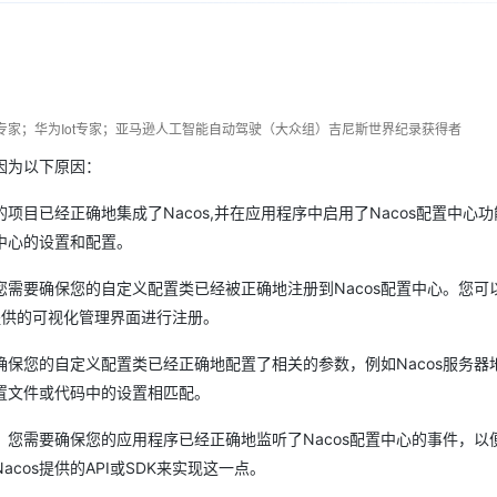
Deepseek-v4-pro
HappyHors
同享
万小智 AI 建站低至 15元/月
Qoder CN
AI 短剧/漫剧
云原生数据库 
快递物流查询
WordPress
成为服务伙
高校合作
点，立即开启云上创新
覆盖公网/内网、递归/权威、移动APP等全场景解析服务
送.CN域名，送备案服务码
基于千问大模型等，支持代码智能生成、研发智能问答
AI助力短剧
态智能体模型
旗舰 MoE 大模型，百万上下文与顶尖推理能力
图生视频，流
Ubuntu
服务生态伙伴
云工开物
企业应用
Works
Night Plan 支持 Qwen 3.8-Max
云原生大数据计算服务 MaxCompute
AI 办公
容器服务 Kub
NEW
GLM-5.2
Wan2.7-T
Red Hat
30+ 款产品免费体验
Data Agent 驱动的一站式 Data+AI 开发治理平台
夜间 5 折，Qwen/Meoo/TokenPlan 客户专享
面向分析的企业级SaaS模式云数据仓库
AI智能应用
提供一站式管
科研合作
视觉 Coding、空间感知、多模态思考等全面升级
1M上下文，专为长程任务能力而生
享专家；华为Iot专家；亚马逊人工智能自动驾驶（大众组）吉尼斯世界纪录获得者
ERP
堂（旗舰版）
SUSE
智能客服
因为以下原因：
CRM
防护产品
2个月
自动承接线索
建站小程序
OA 办公系统
AI 应用构建
大模型原生
项目已经正确地集成了Nacos,并在应用程序中启用了Nacos配置中心
置中心的设置和配置。
力提升
财税管理
模板建站
Qoder
大模型服务平台百炼-应用模版
HOT
NEW
面向真实软件
个人版上线、团队版降价；千问3.8-Max首发发尝鲜
丰富多元化的应用模版和解决方案
您需要确保您的自定义配置类已经被正确地注册到Nacos配置中心。您可
400电话
定制建站
os提供的可视化管理界面进行注册。
万有无界
大模型服务平台百炼-智能体
方案
广告营销
模板小程序
的模型效果
灵活可视化地构建企业级 Agent
保您的自定义配置类已经正确地配置了相关的参数，例如Nacos服务器
定制小程序
置文件或代码中的设置相匹配。
秒悟
人工智能平台 PAI
APP 开发
云端极速 AI 
新一代 AI 视频生成模型，深度适配广告营销等场景
AI Native 的算法工程平台，一站式完成建模、训练、推理服务部署
。您需要确保您的应用程序已经正确地监听了Nacos配置中心的事件，以
建站系统
os提供的API或SDK来实现这一点。