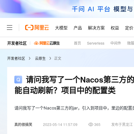
大模型
产品
解决方案
权益
定价
开发者社区
首页
Serverless
中间件
微
大模型
产品
解决方案
权益
定价
云市场
伙伴
服务
了解阿里云
精选产品
精选解决方案
普惠上云
产品定价
精选商城
成为销售伙伴
售前咨询
为什么选择阿里云
千问AI平台
开发者社区
云原生
正文
了解云产品的定价详情
大模型服务平台百炼
睿译宝，AI翻译排版一
普惠上云 官方力荐
分销伙伴
在线服务
网站建设
什么是云计算
大
大模型服务与应用平台
上传文档即自动完成翻译和
云服务器38元/年起，超
咨询伙伴
多端小程序
技术领先
请问我写了一个Nacos第三方
云上成本管理
售后服务
轻量应用服务器
GLM-5.2：长任务时代
官方推荐返现计划
大模型
精选产品
精选解决方案
Salesforce 国际版订阅
稳定可靠
能自动刷新？项目中的配置类
管理和优化成本
推荐新用户得奖励，单订单
销售伙伴合作计划
自助服务
友盟天域
安全合规
人工智能与机器学习
AI
文本生成
云数据库 RDS
Hermes Agent，打造
云工开物
无影生态合作计划
在线服务
观测云
分析师报告
自主进化，持久记忆，越用
高校专属算力普惠，学生认
请问我写了一个Nacos第三方的jar，引入到项目中，里边的配置类
计算
互联网应用开发
Qwen3.8-Max
HOT
Salesforce On Alibaba C
工单服务
Tuya 物联网平台阿里云
研究报告与白皮书
人工智能平台 PAI
快速拥有专属 OpenClaw
大模
Consulting Partner 合
大数据
容器
智能体时代全能旗舰模型
真的很搞笑
2023-05-14 11:57:09
365
发布于黑龙江
免费试用
短信专区
一站式AI开发、训练和推
蓝凌 OA
AI 大模型销售与服务生
现代化应用