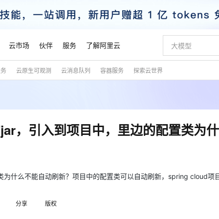
云市场
伙伴
服务
了解阿里云
服务
云原生可观测
云消息队列
容器服务
探索云世界
AI 特惠
数据与 API
成为产品伙伴
企业增值服务
最佳实践
价格计算器
AI 场景体
基础软件
产品伙伴合
阿里云认证
市场活动
配置报价
大模型
自助选配和估算价格
步到位
智启 AI 普惠权益
产品生态集成认证中心
企业支持计划
云上春晚
域名与网站
Qwen Audio：打造专属 AI 语音助手
千问官方 MaaS 平台，为开发者和 Agent 而生，新用户赠送 1 亿 + tokens 额度
一句话生成原生
AI Coding
阿里云Maa
2026 阿里云
云服务器 E
为企业打
数据集
Windows
大模型认证
模型
NEW
NEW
格式还原
值低价云产品抢先购
至高享 1亿+免费 tokens，加速 Al 应用落地
提供智能易用的域名与建站服务
Qwen-Audio-3.0-Realtime 端到端实时语音角色扮演
输入一句话想法,
智能编程，一键
安全可靠、
产品生态伙伴
专家技术服务
云上奥运之旅
弹性计算合作
阿里云中企出
手机三要素
宝塔 Linux
全部认证
的jar，引入到项目中，里边的配置类为
价格优势
开源旗舰模型
即刻拥有 DeepSeek-V4-Pro
阿里云 OPC 创新助力计划
千问大模型
一键部署幻兽
AI 电商营销
对象存储 O
大模型
产品生态伙伴工作台
企业增值服务台
云栖战略参考
云存储合作计
云栖大会
身份实名认证
CentOS
训练营
推动算力普惠，释放技术红利
最高返9万
真正可用的 1M 上下文,一次完成代码全链路开发
快速构建应用程序和网站，即刻迈出上云第一步
轻松解锁专属 DeepSeek-V4-Pro
至高百万元 Token 补贴，加速一人公司成长
多元化、高性能、安全可靠的大模型服务
一键购买专属
从图文生成到
云上的中国
数据库合作计
活动全景
短信
Docker
图片和
自进化智能体
5 分钟轻松部署专属 QwenPaw
Token Plan 模型订阅计划
数字证书管理服务（原SSL证书）
高效搭建 AI
AI 广告创作
无影云电脑
企业成长
NEW
HOT
信息公告
看见新力量
云网络合作计
OCR 文字识别
JAVA
越聪明
证享300元代金券
全托管，含MySQL、PostgreSQL、SQL Server、MariaDB多引擎
Qwen3.8-Max 首发尝鲜，限时加量 10 倍，夜间低至2折
实现全站 HTTPS，呈现可信的 Web 访问
从聊天伙伴进化为能主动干活的本地数字员工
图文、视频一
随时随地安
为什么不能自动刷新？项目中的配置类可以自动刷新，spring cloud项
魔搭 Mode
Kimi-K3
HappyHors
NEW
loud
服务实践
官网公告
金融模力时刻
Salesforce O
版
发票查验
全能环境
Claude Code + GStack 打造工程团队
千问办公，限时限量积分加倍
Qoder
低代码高效构
AI 建站
短信服务
型
NEW
作计划
Kimi 最新旗舰模型，长程编程与推理利器
让文字生成流
计划
分享
版权
创新中心
魔搭 ModelSc
健康状态
理服务
让AI从“聊天伙伴”进化为能干活的“数字员工”
安装技能 GStack，拥有专属 AI 工程团队
你的AI工作搭子，覆盖日常办公高频场景
面向真实软件的智能体编程平台
0 代码专业建
客户案例
天气预报查询
操作系统
态合作计划