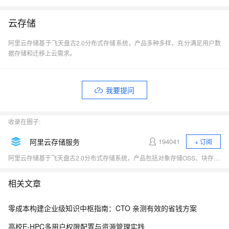
云存储
阿里云存储基于飞天盘古2.0分布式存储系统，产品多种多样，充分满足用户数
据存储和迁移上云需求。
我要提问
收录在圈子:
阿里云存储服务
194041
+ 订阅
阿里云存储基于飞天盘古2.0分布式存储系统，产品包括对象存储OSS、块存储Block Storage、共享文件存储NAS、表格存储、日志存储与分析、归档存储及混合云存储等，充分满足用户数据存储和迁移上云需求，连续三年跻身全球云存储魔力象限四强。
相关文章
零成本构建企业级知识中枢指南：CTO 亲测有效的省钱方案
高校E-HPC多用户权限配置与资源管理实践