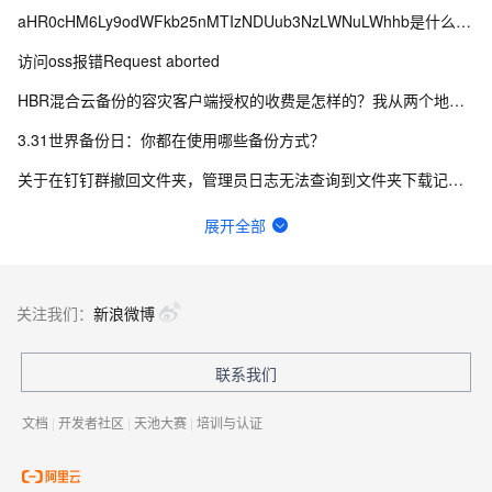
aHR0cHM6Ly9odWFkb25nMTIzNDUub3NzLWNuLWhhb是什么情况？
访问oss报错Request aborted
HBR混合云备份的容灾客户端授权的收费是怎样的？我从两个地方看到的不一样，哪个为准？
3.31世界备份日：你都在使用哪些备份方式？
关于在钉钉群撤回文件夹，管理员日志无法查询到文件夹下载记录的问题。
阿里云天池是什么？
展开全部
对象存储oss免费存储空间，免费流量和免费访问量是多少
畅意抒怀，以诗会友，写下你的运维打油诗！
关注我们：
新浪微博
为什么U0001和U0002在一个分区，U0002和U0003却不在同一个分区呢？
联系我们
云盘同步文件夹不能同步删除操作
文档
|
开发者社区
|
天池大赛
|
培训与认证