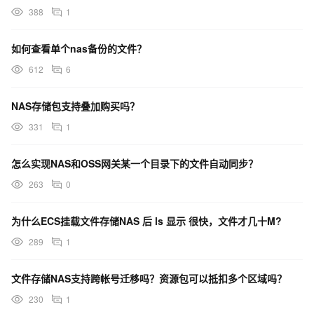
388
1
如何查看单个nas备份的文件？
612
6
NAS存储包支持叠加购买吗？
331
1
怎么实现NAS和OSS网关某一个目录下的文件自动同步？
263
0
为什么ECS挂载文件存储NAS 后 ls 显示 很快，文件才几十M?
289
1
文件存储NAS支持跨帐号迁移吗？资源包可以抵扣多个区域吗？
230
1