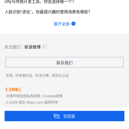
Dify与传统开发工具，你会选择哪一个？
人脸识别“进化”，你最感兴趣的使用场景有哪些？
函数计算fc的sd的图库浏览器真的装不上去，不显示，怎么回事？
展开全部
请问主域名备案了，子域名还要备案吗？
一键生成讲解视频，AI的理解和生成能力到底有多强？
关注我们：
新浪微博
Springcloud连接nacos2.2.3一直报错403，user not found，啥原因？
联系我们
网站、小程序和APP共用内容接口，更新后数据不同步怎么排查？
文档
|
开发者社区
|
天池大赛
|
培训与认证
法律声明及隐私权政策
|
Cookies政策
© 2009-现在 Aliyun.com 版权所有
增值电信业务经营许可证：
浙B2-20080101
域名注册服务机构许可：
浙D3-20210002
写回答
浙公网安备 33010602009975号
浙B2-20080101-4