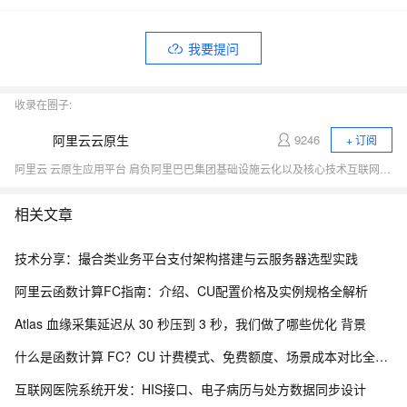
我要提问
收录在圈子:
阿里云云原生
9246
+ 订阅
阿里云 云原生应用平台 肩负阿里巴巴集团基础设施云化以及核心技术互联网化的重要职责，致力于打造稳定、标准、先进的云原生产品，成为云原生时代的引领者，推动行业全面想云原生的技术升级，成为阿里云新增长引擎。商业化产品包括容器、云原生中间件、函数计算等。
相关文章
技术分享：撮合类业务平台支付架构搭建与云服务器选型实践
阿里云函数计算FC指南：介绍、CU配置价格及实例规格全解析
Atlas 血缘采集延迟从 30 秒压到 3 秒，我们做了哪些优化 背景
什么是函数计算 FC？CU 计费模式、免费额度、场景成本对比全说明
互联网医院系统开发：HIS接口、电子病历与处方数据同步设计