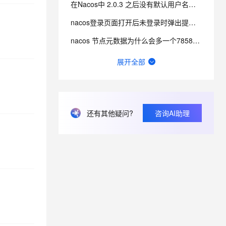
在Nacos中 2.0.3 之后没有默认用户名密码，改如何登录？
nacos登录页面打开后未登录时弹出提示：user not found及权限认证失败怎么办？
nacos 节点元数据为什么会多一个7858接口？
Nacos登录密码忘记了如何修改？
展开全部
nacos2.4如何使用pg数据库初始化sql？
Nacos2.2.1版本可以不配置数据库吗?
nacos连接超时原因有哪些？
还有其他疑问?
咨询AI助理
在Nacos中修改密码服务端是不是也要重启，客户端也是要重启吗?