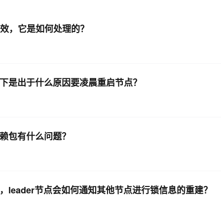
AI 应用
10分钟微调：让0.6B模型媲美235B模
多模态数据信
点失效，它是如何处理的？
型
依托云原生高可用架构,实现Dify私有化部署
用1%尺寸在特定领域达到大模型90%以上效果
一个 AI 助手
超强辅助，Bol
即刻拥有 DeepSeek-R1 满血版
在企业官网、通讯软件中为客户提供 AI 客服
多种方案随心选，轻松解锁专属 DeepSeek
请问下是出于什么原因要凌晨重启节点？
依赖包有什么问题？
leader节点会如何通知其他节点进行锁信息的重建？