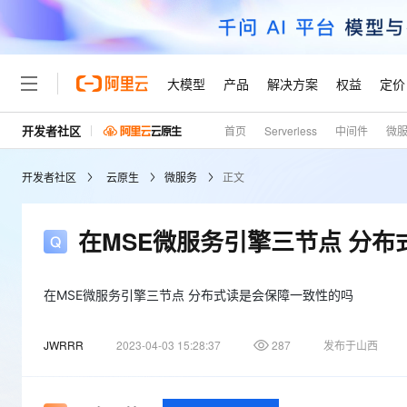
大模型
产品
解决方案
权益
定价
开发者社区
首页
Serverless
中间件
微
大模型
产品
解决方案
权益
定价
云市场
伙伴
服务
了解阿里云
精选产品
精选解决方案
普惠上云
产品定价
精选商城
成为销售伙伴
售前咨询
为什么选择阿里云
千问AI平台
开发者社区
云原生
微服务
正文
了解云产品的定价详情
大模型服务平台百炼
千问办公，解锁你的工作
普惠上云 官方力荐
分销伙伴
在线服务
网站建设
什么是云计算
大
大模型服务与应用平台
企业级Agent产品，直接
云服务器38元/年起，超
咨询伙伴
多端小程序
技术领先
在MSE微服务引擎三节点 分
云上成本管理
售后服务
轻量应用服务器
Agency Agents：拥
官方推荐返现计划
大模型
精选产品
精选解决方案
Salesforce 国际版订阅
稳定可靠
管理和优化成本
推荐新用户得奖励，单订单
销售伙伴合作计划
自助服务
友盟天域
安全合规
人工智能与机器学习
AI
在MSE微服务引擎三节点 分布式读是会保障一致性的吗
文本生成
云数据库 RDS
HappyHorse 打造一
云工开物
无影生态合作计划
在线服务
观测云
分析师报告
高校专属算力普惠，学生认
计算
互联网应用开发
Qwen3.8-Max
JWRRR
2023-04-03 15:28:37
287
发布于山西
HOT
Salesforce On Alibaba C
工单服务
Tuya 物联网平台阿里云
研究报告与白皮书
人工智能平台 PAI
快速拥有专属 OpenClaw
大模
Consulting Partner 合
大数据
容器
智能体时代全能旗舰模型
免费试用
短信专区
一站式AI开发、训练和推
蓝凌 OA
AI 大模型销售与服务生
现代化应用