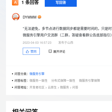
存储
天池大赛
1
条回答
写回答
Qwen3.7-Plus
云解析DNS
解决方案免费试用 新老
电子合同
最高领取价值200元试用
能看、能想、能动手的多模
安全
网络与CDN
AI 算法大赛
畅捷通
DYMMM
大数据开发治理平台 Data
AI 产品 免费试用
网络
安全
云开发大赛
Qwen3-VL-Plus
Tableau 订阅
1亿+ 大模型 tokens 和 
"无法避免，多节点进行数据同步都是需要时间的，只是时间
可观测
入门学习赛
中间件
AI空中课堂在线直播课
云防火墙
140+云产品 免费试用
微服务引擎用户交流群（二群，答疑查看群公告底部指引）
上云与迁云
云原生的云上边界网络安全
产品新客免费试用，最长1
数据库
2023-04-03 16:57:23
发布于山西
生态解决方案
大模型服务
企业出海
大模型ACA认证体验
大数据计算
赞同
展开评论
助力企业全员 AI 认知与能
行业生态解决方案
千问AI平台-Token Plan
政企业务
媒体服务
开发者生态解决方案
企业服务与云通信
问答分类：
微服务引擎
千问AI平台-模型体验
AI 开发和 AI 应用解决
在线体验全尺寸、多种模态
问答标签：
微服务一致性
分布式保障一致性
微服务引擎保障
域名与网站
问答地址：
开发者社区
>
云原生
>
微服务
>
问答
Happy 系列大模型
终端用户计算
Serverless
相关问答
开发工具