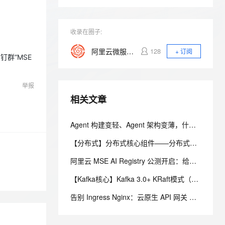
安全
我要投诉
e-1.1-I2V
Cosyvoice-V3-Flash
PolarDB
上云场景组合购
Milvus 弹性伸缩功能新增节
伴
漫剧创作，剧本、分镜、视频高效生成
100%兼容MySQL、PostgreSQL，兼容Oracle，支持集中和分布式
覆盖90%+业务场景，专享组合折扣价
点支持范围
畅自然，细节丰富
高表现力语音合成大模型，语音克隆听感自然
VPN
收录在圈子:
ernetes 版 ACK
云聚AI 严选权益
AI 原生数据库服务发布
SSL 证书
2V
Fun-ASR
，一键激活高效办公新体验
理容器应用的 K8s 服务
精选AI产品，从模型到应用全链提效
Agent 数据网关
阿里云微服务引擎 MSE
128
+ 订阅
文戏情感细腻自然，动作戏激烈拳拳到肉，实现更强表演能力
支持中英文自由切换，具备更强的噪声鲁棒性
群“MSE
堡垒机
AI 用量加速计划
云原生数据库 PolarDB
防火墙
、识别商机，让客服更高效、服务更出色。
新老同享，达量后返
Agentic Database 发布
举报
主机安全
应用
相关文章
千问办公
NEW
AI 应用及服务市场
Agent 构建变轻、Agent 架构变薄，什么正在变厚？
的智能体编程平台
一站式AI生产力平台
【分布式】分布式核心组件——分布式锁：Redis/ZooKeeper/etcd 实现方案（附全方位对比表）、优缺点、Redlock、时钟回拨问题
AI 应用
伶鹊
企业级人与Agent协作平台，接入和调度多个数字员工
智能客服平台，对话机器人、对话分析、智能外呼
阿里云 MSE AI Registry 公测开启：给你的 AI 资产一个专属的注册中心
大模型
【Kafka核心】Kafka 3.0+ KRaft模式（替代ZooKeeper）核心原理与优势
大模型服务平台百炼 - 全妙
自然语言处理
应用创作平台
多模态内容创作工具，已接入 DeepSeek
告别 Ingress Nginx：云原生 API 网关 Gateway API 使用指引
数据标注
机器学习