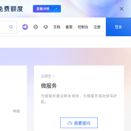
文档
备案
控制台
注册
登录
验
作计划
器
AI 活动
专业服务
服务伙伴合作计划
开发者社区
加入我们
产品动态
服务平台百炼
阿里云 OPC 创新助力计划
一站式生成采购清单，支持单品或批量购买
S产品伙伴计划（繁花）
峰会
CS
造的大模型服务与应用开发平台
Qwen Audio：打造专属 AI 语音助手
一句话生成原生可编辑精美 PPT 文稿
AI 生产力先锋
Al MaaS 服务伙伴赋能合作
域名
博文
Careers
NEW
至高可申请百万元
Qwen3.8-Max 模型上线
开启高性价比 AI 编程新体验
弹性可伸缩的云计算服务
Qwen-Audio-3.0-Realtime 端到端实时语音角色扮演
输入一句话想法, 轻松生成专业的 PPT
先锋实践拓展 AI 生产力的边界
Token 补贴，五大权
计划
海大会
伙伴信用分合作计划
商标
问答
社会招聘
云原生
益加速 OPC 成功
eek-V4-Pro
SS
一键部署幻兽帕鲁游戏服务器
飞天发布时刻
HOT
Open Search 向量检索版支
划
备案
电子书
校园招聘
微服务
pSeek-V4-Pro
视频创作，一键激活电商全链路生产力
稳定、安全、高性价比、高性能的云存储服务
一键购买专属联机服务器，轻松开启游戏
所见，即是所愿
持视频检索 Pipeline 功能
更多支持
划
公司注册
镜像站
视频生成
语音识别与合成
为微服务建设降本增效，为微服务落地保驾护
专属 QwenPaw
漫剧工坊：一站式动画创作平台
AI 实训营
HOT
应用身份服务 (IDaaS)
合作伙伴培训与认证
航。
划
上云迁移
站生成，高效打造优质广告素材
全接入的云上超级电脑
从聊天伙伴进化为能主动干活的本地数字员工
快速生产连贯的高质量长漫剧
从基础到进阶，Agent 创客手把手教你
OpenClaw 管理能力上线
lScope
我要反馈
e-1.1-T2V
Qwen3-TTS-Flash
举报
查询合作伙伴
n Alibaba Cloud ISV 合作
代维服务
建企业门户网站
10 分钟搭建微信、支付宝小程序
MaxCompute MaxFrame 提
畅细腻的高质量视频
离线语音合成大模型，多语言方言自适应，低延迟高稳定
创新加速
ope
登录合作伙伴管理后台
我要提问
我要建议
站，无忧落地极速上线
以可视化方式快速构建移动和 PC 门户网站
国内短信简单易用，安全可靠，秒级触达，全球覆盖200+国家和地区。
高效部署网站，快速应用到小程序
供自动弹性内存功能