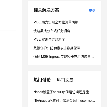
相关解决方案
更多
息提取
与 AI 智能体进行实时音视频通话
从文本、图片、视频中提取结构化的属性信息
构建支持视频理解的 AI 音视频实时通话应用
MSE 助力实现全方位流量防护
t.diy 一步搞定创意建站
构建大模型应用的安全防护体系
快速集成分布式任务调度
通过自然语言交互简化开发流程,全栈开发支持
通过阿里云安全产品对 AI 应用进行安全防护
MSE 实现全链路灰度
数据守护：防勒索攻击数据保障
通过 MSE Ingress实现容器应用的流量管理
热门讨论
热门文章
Nacos设置了security.但是访问还是能看到节点信息 而且还不用验证身份怎么办？
加载nacos配置时，偶尔会返回 user not found! 这个错误是什么引起的？