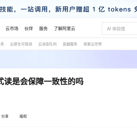
云市场
伙伴
服务
了解阿里云
服务
云原生可观测
云消息队列
容器服务
探索云世界
AI 特惠
数据与 API
成为产品伙伴
企业增值服务
最佳实践
价格计算器
AI 场景体
基础软件
产品伙伴合
阿里云认证
市场活动
配置报价
大模型
自助选配和估算价格
新方式
睿译宝，AI翻译排版一步到位
智启 AI 普惠权益
产品生态集成认证中心
企业支持计划
云上春晚
域名与网站
千问官方 MaaS 平台，为开发者和 Agent 而生，新用户赠送 1 亿 + tokens 额度
AI Coding
阿里云Maa
2026 阿里云
云服务器 E
为企业打
数据集
Windows
大模型认证
模型
NEW
交付可用成果
值低价云产品抢先购
上传文档即自动完成翻译和格式还原
至高享 1亿+免费 tokens，加速 Al 应用落地
提供智能易用的域名与建站服务
智能编程，一键
安全可靠、
产品生态伙伴
专家技术服务
云上奥运之旅
弹性计算合作
阿里云中企出
手机三要素
宝塔 Linux
全部认证
布式读是会保障一致性的吗
价格优势
有专属领域专家
GLM-5.2：长任务时代开源旗舰模型
阿里云 OPC 创新助力计划
千问大模型
即刻拥有 DeepS
AI 电商营销
对象存储 O
大模型
产品生态伙伴工作台
企业增值服务台
云栖战略参考
云存储合作计
云栖大会
身份实名认证
CentOS
训练营
推动算力普惠，释放技术红利
最高返9万
多领域专家智能体,一键组建 AI 虚拟交付团队
快速构建应用程序和网站，即刻迈出上云第一步
至高百万元 Token 补贴，加速一人公司成长
多元化、高性能、安全可靠的大模型服务
真正可用的 1M 上下文,一次完成代码全链路开发
轻松解锁专属 Dee
从图文生成到
云上的中国
数据库合作计
活动全景
短信
Docker
图片和
站式影视创作平台
Hermes Agent，打造自进化智能体
Token Plan 模型订阅计划
数字证书管理服务（原SSL证书）
5 分钟轻松部署
AI 广告创作
无影云电脑
企业成长
NEW
信息公告
看见新力量
云网络合作计
OCR 文字识别
JAVA
证享300元代金券
可视化编排打通从文字构思到成片全链路闭环
全托管，含MySQL、PostgreSQL、SQL Server、MariaDB多引擎
自主进化，持久记忆，越用越聪明
Qwen3.8-Max 首发尝鲜，限时加量 10 倍，夜间低至2折
实现全站HTTPS，呈现可信的WEB访问
图文、视频一
随时随地安
魔搭 Mode
Kimi-K3
HappyHors
分享
版权
NEW
loud
服务实践
官网公告
金融模力时刻
Salesforce O
版
发票查验
全能环境
Claude Code + GStack 打造工程团队
千问办公，限时限量积分加倍
Qoder
低代码高效构
AI 建站
短信服务
型
NEW
作计划
Kimi 最新旗舰模型，长程编程与推理利器
让文字生成流
计划
创新中心
魔搭 ModelSc
健康状态
理服务
让AI从“聊天伙伴”进化为能干活的“数字员工”
安装技能 GStack，拥有专属 AI 工程团队
你的AI工作搭子，覆盖日常办公高频场景
面向真实软件的智能体编程平台
0 代码专业建
客户案例
天气预报查询
操作系统
态合作计划