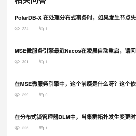
大模型解决方案
迁移与运维管理
快速部署 Dify，高效搭建 
PolarDB-X 在处理分布式事务时，如果发生节
专有云
224
1
10 分钟在聊天系统中增加
MSE微服务引擎最近Nacos在凌晨自动重启，
301
1
在MSE微服务引擎中，这个前缀是什么呀？这个
299
0
在分布式锁管理器DLM中，当集群拓扑发生变更时，
226
1