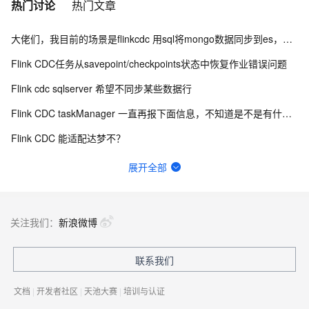
热门讨论
热门文章
大佬们，我目前的场景是flinkcdc 用sql将mongo数据同步到es，有人做过这样的场景吗？
Flink CDC任务从savepoint/checkpoints状态中恢复作业错误问题
Flink cdc sqlserver 希望不同步某些数据行
Flink CDC taskManager 一直再报下面信息，不知道是不是有什么问题？
Flink CDC 能适配达梦不？
有用flink cdc同步mysql到hive这样搞过的源码吗?
展开全部
如何用实时数据同步打破企业数据孤岛？
Flink CDC中有人使用clickhouse sink吗？
关注我们：
新浪微博
flinkcdc在IDEA运行正常，打包就报错
联系我们
FFA 2024 大会门票免费送！AI时代下大数据技术未来路在何方？
文档
|
开发者社区
|
天池大赛
|
培训与认证