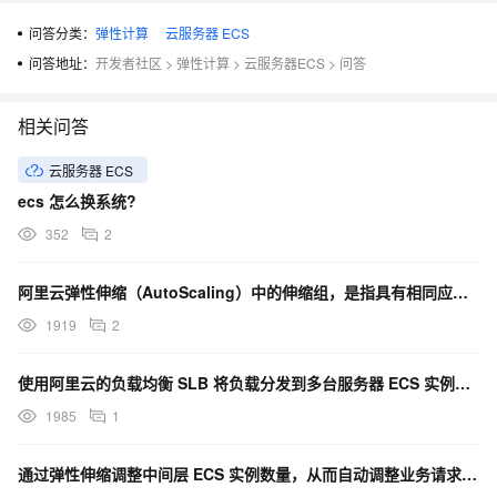
问答分类：
弹性计算
云服务器 ECS
问答地址：
开发者社区
>
弹性计算
>
云服务器ECS
>
问答
相关问答
云服务器 ECS
ecs 怎么换系统?
352
2
阿里云弹性伸缩（AutoScaling）中的伸缩组，是指具有相同应用场景的 ECS 实例集合。当用户
1919
2
使用阿里云的负载均衡 SLB 将负载分发到多台服务器 ECS 实例上去的时候，哪些工具即可获得发起请
1985
1
通过弹性伸缩调整中间层 ECS 实例数量，从而自动调整业务请求能力，具体流程是什么？