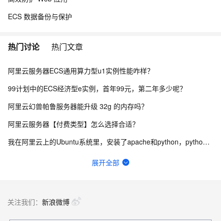
ECS 数据备份与保护
热门讨论
热门文章
阿里云服务器ECS通用算力型u1实例性能咋样？
99计划中的ECS经济型e实例，首年99元，第二年多少呢？
阿里云幻兽帕鲁服务器能升级 32g 的内存吗？
阿里云服务器【付费类型】怎么选择合适？
我在阿里云上的Ubuntu系统里，安装了apache和python，python无法显示
轻量应用服务器与云服务器ECS有什么区别？
展开全部
实验室的入口在哪啊，网页每个地方我都点了就是没找到入口QAQ
2026年阿里云618活动云服务器怎么买最划算？
关注我们：
新浪微博
轻量应用服务器如何备份网站和数据库？