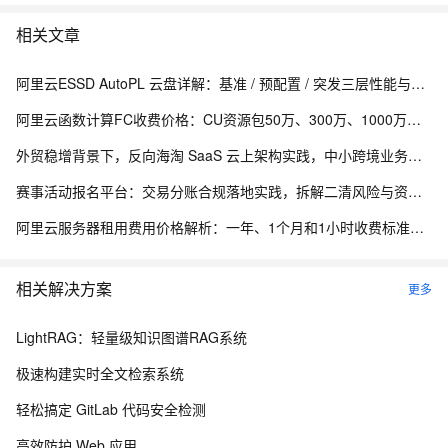
相关文章
阿里云ESSD AutoPL 云盘详解：基准 / 预配置 / 突发三层性能与费用封顶机制
阿里云函数计算FC收费价格：CU资源包50万、300万、1000万、2亿、20亿及4000万CU费用清单
外贸稳增背景下，反向海淘 SaaS 云上架构实践，中小跨境业务如何低成本扛住流量脉冲
赛事活动报名平台：交易分账合规落地实践，拆解二清风险与资金隔离要点
阿里云服务器租用费用价格解析：一年、1个月和1小时收费标准，轻量、ECS和GPU实例规格族费用清单
相关解决方案
更多
LightRAG：轻量级知识图谱RAG系统
极速构建实时全文检索系统
轻松搞定 GitLab 代码安全检测
高效防护 Web 应用