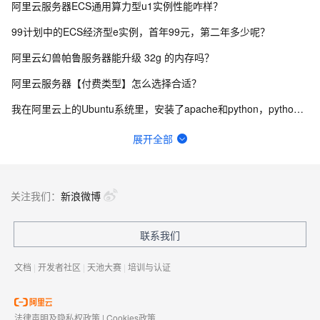
阿里云服务器ECS通用算力型u1实例性能咋样？
99计划中的ECS经济型e实例，首年99元，第二年多少呢？
阿里云幻兽帕鲁服务器能升级 32g 的内存吗？
阿里云服务器【付费类型】怎么选择合适？
我在阿里云上的Ubuntu系统里，安装了apache和python，python无法显示
轻量应用服务器与云服务器ECS有什么区别？
展开全部
实验室的入口在哪啊，网页每个地方我都点了就是没找到入口QAQ
2026年阿里云618活动云服务器怎么买最划算？
关注我们：
新浪微博
轻量应用服务器如何备份网站和数据库？
联系我们
阿里云轻量应用服务器适合搭建哪些网站和应用？
文档
|
开发者社区
|
天池大赛
|
培训与认证
法律声明及隐私权政策
|
Cookies政策