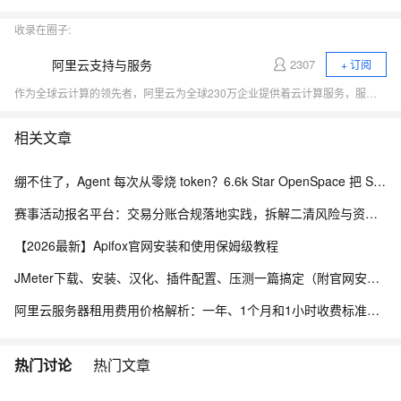
收录在圈子:
阿里云支持与服务
2307
+ 订阅
作为全球云计算的领先者，阿里云为全球230万企业提供着云计算服务，服务范围覆盖200多个国家和地区。我们致力于为企业、政府等组织机构提供安全可靠的云计算服务，给用户带来极速愉悦的服务体验。
相关文章
绷不住了，Agent 每次从零烧 token？6.6k Star OpenSpace 把 Skill 变成会进化的资产
赛事活动报名平台：交易分账合规落地实践，拆解二清风险与资金隔离要点
【2026最新】Apifox官网安装和使用保姆级教程
JMeter下载、安装、汉化、插件配置、压测一篇搞定（附官网安装包）
阿里云服务器租用费用价格解析：一年、1个月和1小时收费标准，轻量、ECS和GPU实例规格族费用清单
热门讨论
热门文章