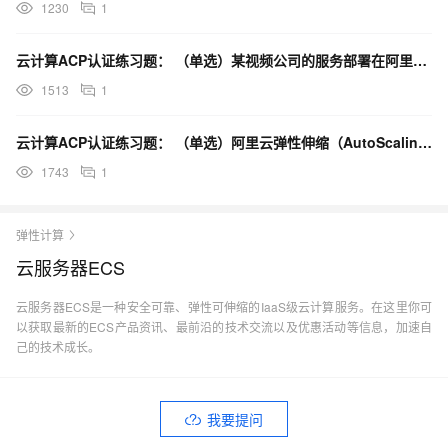
1230
1
云计算ACP认证练习题： （单选）某视频公司的服务部署在阿里云的云服务器ECS 上，春晚或每周五热
1513
1
云计算ACP认证练习题： （单选）阿里云弹性伸缩（AutoScaling）经常会和云服务器ECS
1743
1
弹性计算
云服务器ECS
云服务器ECS是一种安全可靠、弹性可伸缩的IaaS级云计算服务。在这里你可
以获取最新的ECS产品资讯、最前沿的技术交流以及优惠活动等信息，加速自
己的技术成长。
我要提问