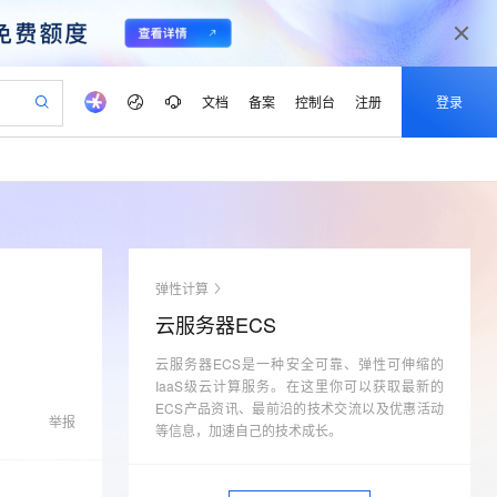
文档
备案
控制台
注册
登录
验
作计划
器
AI 活动
专业服务
服务伙伴合作计划
开发者社区
加入我们
产品动态
服务平台百炼
阿里云 OPC 创新助力计划
一站式生成采购清单，支持单品或批量购买
可编辑精美 PPT 文稿
S产品伙伴计划（繁花）
峰会
CS
造的大模型服务与应用开发平台
Agency Agents：拥有专属领域专家
AI 生产力先锋
Al MaaS 服务伙伴赋能合作
域名
博文
Careers
至高可申请百万元
Qwen3.8-Max 模型上线
 轻松生成专业的 PPT
开启高性价比 AI 编程新体验
弹性可伸缩的云计算服务
先锋实践拓展 AI 生产力的边界
多领域专家智能体,一键组建 AI 虚拟交付团队
Token 补贴，五大权
计划
海大会
伙伴信用分合作计划
商标
问答
社会招聘
弹性计算
益加速 OPC 成功
帕鲁游戏服务器
SS
HappyHorse 打造一站式影视创作平台
飞天发布时刻
HOT
Open Search 向量检索版支
划
备案
电子书
校园招聘
云服务器ECS
联机服务器，轻松开启游戏
视频创作，一键激活电商全链路生产力
稳定、安全、高性价比、高性能的云存储服务
所见，即是所愿
持视频检索 Pipeline 功能
可视化编排打通从文字构思到成片全链路闭环
更多支持
划
公司注册
镜像站
视频生成
语音识别与合成
云服务器ECS是一种安全可靠、弹性可伸缩的
 智能体与工作流应用
漫剧工坊：一站式动画创作平台
AI 实训营
应用身份服务 (IDaaS)
合作伙伴培训与认证
IaaS级云计算服务。在这里你可以获取最新的
划
上云迁移
站生成，高效打造优质广告素材
全接入的云上超级电脑
通过阿里云百炼高效搭建AI应用,助力高效开发
快速生产连贯的高质量长漫剧
从基础到进阶，Agent 创客手把手教你
OpenClaw 管理能力上线
ECS产品资讯、最前沿的技术交流以及优惠活动
lScope
我要反馈
e-1.1-T2V
Qwen3-TTS-Flash
举报
查询合作伙伴
等信息，加速自己的技术成长。
n Alibaba Cloud ISV 合作
代维服务
建企业门户网站
10 分钟搭建微信、支付宝小程序
MaxCompute MaxFrame 提
畅细腻的高质量视频
离线语音合成大模型，多语言方言自适应，低延迟高稳定
创新加速
ope
登录合作伙伴管理后台
我要建议
站，无忧落地极速上线
以可视化方式快速构建移动和 PC 门户网站
国内短信简单易用，安全可靠，秒级触达，全球覆盖200+国家和地区。
高效部署网站，快速应用到小程序
供自动弹性内存功能