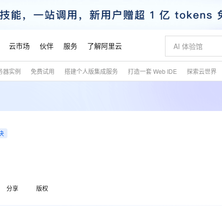
云市场
伙伴
服务
了解阿里云
务器实例
免费试用
搭建个人版集成服务
打造一套 Web IDE
探索云世界
AI 特惠
数据与 API
成为产品伙伴
企业增值服务
最佳实践
价格计算器
AI 场景体
基础软件
产品伙伴合
阿里云认证
市场活动
配置报价
大模型
自助选配和估算价格
步到位
智启 AI 普惠权益
产品生态集成认证中心
企业支持计划
云上春晚
域名与网站
Qwen Audio：打造专属 AI 语音助手
千问官方 MaaS 平台，为开发者和 Agent 而生，新用户赠送 1 亿 + tokens 额度
一句话生成原生
AI Coding
阿里云Maa
2026 阿里云
云服务器 E
为企业打
数据集
Windows
大模型认证
模型
NEW
NEW
格式还原
值低价云产品抢先购
至高享 1亿+免费 tokens，加速 Al 应用落地
提供智能易用的域名与建站服务
Qwen-Audio-3.0-Realtime 端到端实时语音角色扮演
输入一句话想法,
智能编程，一键
安全可靠、
产品生态伙伴
专家技术服务
云上奥运之旅
弹性计算合作
阿里云中企出
手机三要素
宝塔 Linux
全部认证
价格优势
决
开源旗舰模型
即刻拥有 DeepSeek-V4-Pro
阿里云 OPC 创新助力计划
千问大模型
一键部署幻兽
AI 电商营销
对象存储 O
大模型
产品生态伙伴工作台
企业增值服务台
云栖战略参考
云存储合作计
云栖大会
身份实名认证
CentOS
训练营
推动算力普惠，释放技术红利
最高返9万
真正可用的 1M 上下文,一次完成代码全链路开发
快速构建应用程序和网站，即刻迈出上云第一步
轻松解锁专属 DeepSeek-V4-Pro
至高百万元 Token 补贴，加速一人公司成长
多元化、高性能、安全可靠的大模型服务
一键购买专属
从图文生成到
云上的中国
数据库合作计
活动全景
短信
Docker
图片和
自进化智能体
5 分钟轻松部署专属 QwenPaw
Token Plan 模型订阅计划
数字证书管理服务（原SSL证书）
高效搭建 AI
AI 广告创作
无影云电脑
企业成长
NEW
HOT
信息公告
看见新力量
云网络合作计
OCR 文字识别
JAVA
越聪明
证享300元代金券
全托管，含MySQL、PostgreSQL、SQL Server、MariaDB多引擎
Qwen3.8-Max 首发尝鲜，限时加量 10 倍，夜间低至2折
实现全站HTTPS，呈现可信的WEB访问
从聊天伙伴进化为能主动干活的本地数字员工
图文、视频一
随时随地安
魔搭 Mode
Kimi-K3
HappyHors
分享
版权
NEW
loud
服务实践
官网公告
金融模力时刻
Salesforce O
版
发票查验
全能环境
Claude Code + GStack 打造工程团队
千问办公，限时限量积分加倍
Qoder
低代码高效构
AI 建站
短信服务
型
NEW
作计划
Kimi 最新旗舰模型，长程编程与推理利器
让文字生成流
计划
创新中心
魔搭 ModelSc
健康状态
理服务
让AI从“聊天伙伴”进化为能干活的“数字员工”
安装技能 GStack，拥有专属 AI 工程团队
你的AI工作搭子，覆盖日常办公高频场景
面向真实软件的智能体编程平台
0 代码专业建
客户案例
天气预报查询
操作系统
态合作计划