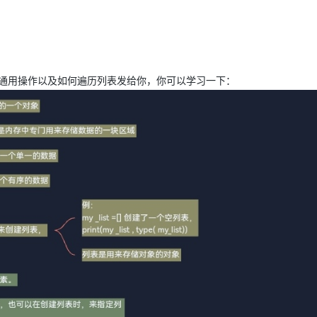
Deepseek-v4-pro
HappyHors
同享
万小智 AI 建站低至 15元/月
Qoder CN
AI 短剧/漫剧
云原生数据库 
快递物流查询
WordPress
成为服务伙
高校合作
点，立即开启云上创新
覆盖公网/内网、递归/权威、移动APP等全场景解析服务
送.CN域名，送备案服务码
基于千问大模型等，支持代码智能生成、研发智能问答
AI助力短剧
态智能体模型
旗舰 MoE 大模型，百万上下文与顶尖推理能力
图生视频，流
Ubuntu
服务生态伙伴
云工开物
企业应用
Works
Night Plan 支持 Qwen 3.8-Max
云原生大数据计算服务 MaxCompute
AI 办公
容器服务 Kub
NEW
GLM-5.2
Wan2.7-T
Red Hat
30+ 款产品免费体验
Data Agent 驱动的一站式 Data+AI 开发治理平台
夜间 5 折，Qwen/Meoo/TokenPlan 客户专享
面向分析的企业级SaaS模式云数据仓库
AI智能应用
提供一站式管
科研合作
视觉 Coding、空间感知、多模态思考等全面升级
1M上下文，专为长程任务能力而生
表的通用操作以及如何遍历列表发给你，你可以学习一下：
ERP
堂（旗舰版）
SUSE
智能客服
CRM
防护产品
2个月
自动承接线索
建站小程序
OA 办公系统
AI 应用构建
大模型原生
力提升
财税管理
模板建站
Qoder
大模型服务平台百炼-应用模版
HOT
NEW
面向真实软件
个人版上线、团队版降价；千问3.8-Max首发发尝鲜
丰富多元化的应用模版和解决方案
400电话
定制建站
万有无界
大模型服务平台百炼-智能体
方案
广告营销
模板小程序
的模型效果
灵活可视化地构建企业级 Agent
定制小程序
秒悟
人工智能平台 PAI
APP 开发
云端极速 AI 
新一代 AI 视频生成模型，深度适配广告营销等场景
AI Native 的算法工程平台，一站式完成建模、训练、推理服务部署
建站系统