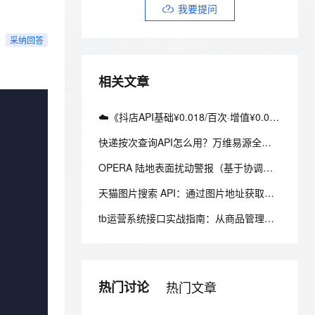
安全
我要投诉
e-1.1-I2V
Cosyvoice-V3-Flash
我要提问
PolarDB
上云场景组合购
Milvus 弹性伸缩功能新增节
伴
漫剧创作，剧本、分镜、视频高效生成
100%兼容MySQL、PostgreSQL，兼容Oracle，支持集中和分布式
覆盖90%+业务场景，专享组合折扣价
点支持范围
畅自然，细节丰富
高表现力语音合成大模型，语音克隆听感自然
VPN
采纳回答
ernetes 版 ACK
云聚AI 严选权益
AI 原生数据库服务发布
SSL 证书
2V
Fun-ASR
，一键激活高效办公新体验
理容器应用的 K8s 服务
精选AI产品，从模型到应用全链提效
Agent 数据网关
相关文章
文戏情感细腻自然，动作戏激烈拳拳到肉，实现更强表演能力
支持中英文自由切换，具备更强的噪声鲁棒性
堡垒机
AI 用量加速计划
云原生数据库 PolarDB
防火墙
、识别商机，让客服更高效、服务更出色。
新老同享，达量后返
Agentic Database 发布
☁️《抖店API基础¥0.018/百次·增值¥0.05/百次：云内云外价差架构实战》（附Python源码）
主机安全
应用
快递按次查询API怎么用？万维易源全球快递物流查询
千问办公
NEW
OPERA 陆地表面扰动警报（基于协调的 Landsat Sentinel-2 临时产品，版本 0）
AI 应用及服务市场
的智能体编程平台
一站式AI生产力平台
天猫图片搜索 API：通过图片地址获取天猫相似商品
AI 应用
伶鹊
tb运营系统接口实战指南：从商品管理到订单履约的全链路接入
企业级人与Agent协作平台，接入和调度多个数字员工
智能客服平台，对话机器人、对话分析、智能外呼
大模型
大模型服务平台百炼 - 全妙
自然语言处理
应用创作平台
多模态内容创作工具，已接入 DeepSeek
数据标注
热门讨论
热门文章
机器学习