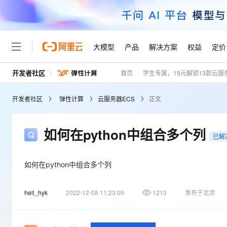
大模型
产品
解决方案
权益
定价
开发者社区
首页
学生专属，19元解锁13款云服
大模型
产品
解决方案
权益
定价
云市场
伙伴
服务
了解阿里云
精选产品
精选解决方案
普惠上云
产品定价
精选商城
成为销售伙伴
售前咨询
为什么选择阿里云
千问AI平台
开发者社区
弹性计算
云服务器ECS
正文
了解云产品的定价详情
大模型服务平台百炼
睿译宝，AI翻译排版一
普惠上云 官方力荐
分销伙伴
在线服务
网站建设
什么是云计算
大
大模型服务与应用平台
上传文档即自动完成翻译和
云服务器38元/年起，超
咨询伙伴
多端小程序
技术领先
如何在python中组合多个列
云上成本管理
售后服务
已解
轻量应用服务器
GLM-5.2：长任务时代
官方推荐返现计划
大模型
精选产品
精选解决方案
Salesforce 国际版订阅
稳定可靠
管理和优化成本
推荐新用户得奖励，单订单
销售伙伴合作计划
自助服务
友盟天域
安全合规
人工智能与机器学习
AI
如何在python中组合多个列
文本生成
云数据库 RDS
Hermes Agent，打造
云工开物
无影生态合作计划
在线服务
观测云
分析师报告
自主进化，持久记忆，越用
高校专属算力普惠，学生认
计算
互联网应用开发
Qwen3.8-Max
hell_hyk
2022-12-08 11:23:09
1213
发布于北京
HOT
Salesforce On Alibaba C
工单服务
Tuya 物联网平台阿里云
研究报告与白皮书
人工智能平台 PAI
快速拥有专属 OpenClaw
大模
Consulting Partner 合
大数据
容器
智能体时代全能旗舰模型
免费试用
短信专区
一站式AI开发、训练和推
蓝凌 OA
AI 大模型销售与服务生
现代化应用