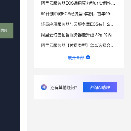
阿里云服务器ECS通用算力型u1实例性能咋样？
99计划中的ECS经济型e实例，首年99元，第二年多少呢？
息提取
与 AI 智能体进行实时音视频通话
从文本、图片、视频中提取结构化的属性信息
构建支持视频理解的 AI 音视频实时通话应用
轻量应用服务器与云服务器ECS有什么区别？
t.diy 一步搞定创意建站
构建大模型应用的安全防护体系
阿里云幻兽帕鲁服务器能升级 32g 的内存吗？
通过自然语言交互简化开发流程,全栈开发支持
通过阿里云安全产品对 AI 应用进行安全防护
阿里云服务器【付费类型】怎么选择合适？
阿里云轻量应用服务器适合搭建哪些网站和应用？
展开全部
轻量应用服务器如何备份网站和数据库？
域名解析的IP换了后，ICP备案需要改IP地址么？
还有其他疑问?
咨询AI助理
轻量应用服务器带宽不够时如何升级配置？
请问一下 域名备案时在“填写网站信息” 怎么设置绑定到计算函数中呢 不想设置ECS。