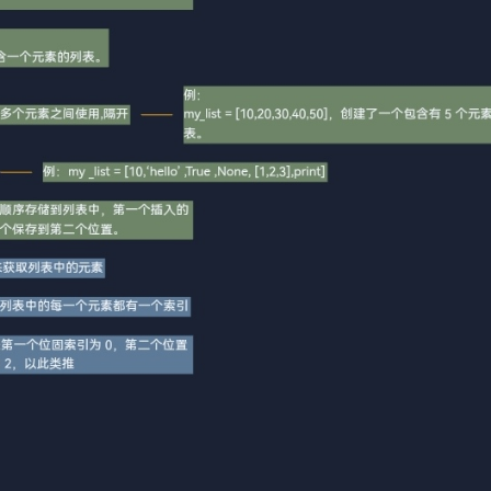
AI 应用
10分钟微调：让0.6B模型媲美235B模
多模态数据信
型
依托云原生高可用架构,实现Dify私有化部署
用1%尺寸在特定领域达到大模型90%以上效果
一个 AI 助手
超强辅助，Bol
即刻拥有 DeepSeek-R1 满血版
在企业官网、通讯软件中为客户提供 AI 客服
多种方案随心选，轻松解锁专属 DeepSeek