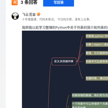
存储
天池大赛
3
条回答
写回答
Qwen3.7-Plus
云解析DNS
解决方案免费试用 新老
电子合同
最高领取价值200元试用
能看、能想、能动手的多模
安全
网络与CDN
AI 算法大赛
畅捷通
飞云觅宙
大数据开发治理平台 Data
AI 产品 免费试用
网络
十年摸盘键，代码未曾试。 今日码示君，谁有上云事。
安全
云开发大赛
Qwen3-VL-Plus
Tableau 订阅
1亿+ 大模型 tokens 和 
我把我以前学习整理的Python中关于列表的简介和列
可观测
入门学习赛
中间件
AI空中课堂在线直播课
云防火墙
140+云产品 免费试用
上云与迁云
云原生的云上边界网络安全
产品新客免费试用，最长1
数据库
生态解决方案
大模型服务
企业出海
大模型ACA认证体验
大数据计算
助力企业全员 AI 认知与能
行业生态解决方案
千问AI平台-Token Plan
政企业务
媒体服务
开发者生态解决方案
企业服务与云通信
千问AI平台-模型体验
AI 开发和 AI 应用解决
在线体验全尺寸、多种模态
域名与网站
Happy 系列大模型
终端用户计算
Serverless
开发工具