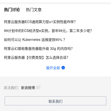
热门讨论
热门文章
阿里云服务器ECS通用算力型u1实例性能咋样？
99计划中的ECS经济型e实例，首年99元，第二年多少呢？
如何可以让 Kubernetes 运维提效90% ？
阿里云幻兽帕鲁服务器能升级 32g 的内存吗？
阿里云服务器【付费类型】怎么选择合适？
轻量应用服务器与云服务器ECS有什么区别？
展开全部
我在阿里云上的Ubuntu系统里，安装了apache和python，python无法显示
实验室的入口在哪啊，网页每个地方我都点了就是没找到入口QAQ
关注我们：
新浪微博
2026年阿里云618活动云服务器怎么买最划算？
联系我们
轻量应用服务器如何备份网站和数据库？