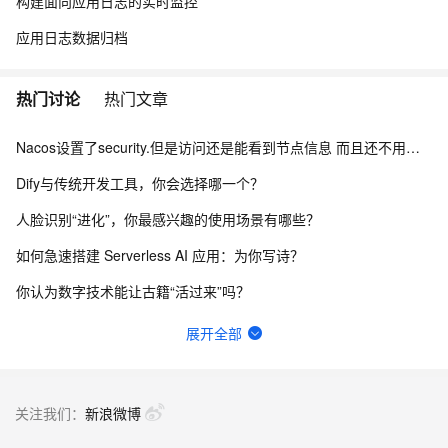
构建面向应用日志的实时监控
应用日志数据归档
热门讨论
热门文章
Nacos设置了security.但是访问还是能看到节点信息 而且还不用验证身份怎么办？
Dify与传统开发工具，你会选择哪一个？
人脸识别“进化”，你最感兴趣的使用场景有哪些？
如何急速搭建 Serverless AI 应用：为你写诗？
你认为数字技术能让古籍“活过来”吗？
一键生成讲解视频，AI的理解和生成能力到底有多强？
展开全部
函数计算fc的sd的图库浏览器真的装不上去，不显示，怎么回事？
请问主域名备案了，子域名还要备案吗？
关注我们：
新浪微博
我直接抄flask例子里面的handler函数，貌似是不行的，我不知道应该怎么改这个函数才能用。