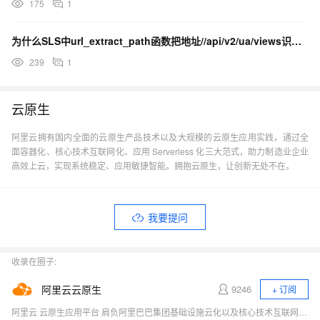
175
1
为什么SLS中url_extract_path函数把地址//api/v2/ua/views识别错误？
239
1
云原生
阿里云拥有国内全面的云原生产品技术以及大规模的云原生应用实践，通过全
面容器化、核心技术互联网化、应用 Serverless 化三大范式，助力制造业企业
高效上云，实现系统稳定、应用敏捷智能。拥抱云原生，让创新无处不在。
我要提问
收录在圈子:
阿里云云原生
9246
+ 订阅
阿里云 云原生应用平台 肩负阿里巴巴集团基础设施云化以及核心技术互联网化的重要职责，致力于打造稳定、标准、先进的云原生产品，成为云原生时代的引领者，推动行业全面想云原生的技术升级，成为阿里云新增长引擎。商业化产品包括容器、云原生中间件、函数计算等。