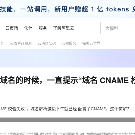
云市场
伙伴
服务
了解阿里云
服务
云原生可观测
云消息队列
容器服务
探索云世界
AI 特惠
数据与 API
成为产品伙伴
企业增值服务
最佳实践
价格计算器
AI 场景体
基础软件
产品伙伴合
阿里云认证
市场活动
配置报价
大模型
自助选配和估算价格
新方式
睿译宝，AI翻译排版一步到位
智启 AI 普惠权益
产品生态集成认证中心
企业支持计划
云上春晚
域名与网站
千问官方 MaaS 平台，为开发者和 Agent 而生，新用户赠送 1 亿 + tokens 额度
Qwen Aud
AI Coding
阿里云Maa
2026 阿里云
云服务器 E
为企业打
数据集
Windows
大模型认证
模型
NEW
NEW
交付可用成果
值低价云产品抢先购
上传文档即自动完成翻译和格式还原
至高享 1亿+免费 tokens，加速 Al 应用落地
提供智能易用的域名与建站服务
智能编程，一键
安全可靠、
产品生态伙伴
专家技术服务
云上奥运之旅
弹性计算合作
阿里云中企出
手机三要素
宝塔 Linux
全部认证
域名的时候，一直提示“域名 CNAME 
价格优势
有专属领域专家
GLM-5.2：长任务时代开源旗舰模型
阿里云 OPC 创新助力计划
千问大模型
即刻拥有 DeepS
AI 电商营销
对象存储 O
大模型
产品生态伙伴工作台
企业增值服务台
云栖战略参考
云存储合作计
云栖大会
身份实名认证
CentOS
训练营
推动算力普惠，释放技术红利
最高返9万
多领域专家智能体,一键组建 AI 虚拟交付团队
快速构建应用程序和网站，即刻迈出上云第一步
至高百万元 Token 补贴，加速一人公司成长
多元化、高性能、安全可靠的大模型服务
真正可用的 1M 上下文,一次完成代码全链路开发
轻松解锁专属 Dee
从图文生成到
云上的中国
数据库合作计
活动全景
短信
Docker
图片和
站式影视创作平台
Hermes Agent，打造自进化智能体
Token Plan 模型订阅计划
数字证书管理服务（原SSL证书）
5 分钟轻松部署
AI 广告创作
无影云电脑
企业成长
NEW
信息公告
看见新力量
云网络合作计
OCR 文字识别
JAVA
证享300元代金券
可视化编排打通从文字构思到成片全链路闭环
全托管，含MySQL、PostgreSQL、SQL Server、MariaDB多引擎
自主进化，持久记忆，越用越聪明
Qwen3.8-Max 首发尝鲜，限时加量 10 倍，夜间低至2折
实现全站HTTPS，呈现可信的WEB访问
图文、视频一
随时随地安
AME 校验失败”，域名解析这边下午就已经 配置了CNAME，这个何解？
魔搭 Mode
Kimi-K3
HappyHors
NEW
loud
服务实践
官网公告
金融模力时刻
Salesforce O
版
发票查验
全能环境
Claude Code + GStack 打造工程团队
千问办公，限时限量积分加倍
Qoder
低代码高效构
AI 建站
短信服务
型
NEW
作计划
Kimi 最新旗舰模型，长程编程与推理利器
让文字生成流
计划
创新中心
魔搭 ModelSc
健康状态
理服务
让AI从“聊天伙伴”进化为能干活的“数字员工”
安装技能 GStack，拥有专属 AI 工程团队
你的AI工作搭子，覆盖日常办公高频场景
面向真实软件的智能体编程平台
0 代码专业建
客户案例
天气预报查询
操作系统
态合作计划