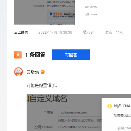
存储
天池大赛
Qwen3.7-Plus
云解析DNS
解决方案免费试用 新老
电子合同
最高领取价值200元试用
能看、能想、能动手的多模
安全
网络与CDN
AI 算法大赛
畅捷通
大数据开发治理平台 Data
AI 产品 免费试用
网络
安全
云开发大赛
Qwen3-VL-Plus
Tableau 订阅
1亿+ 大模型 tokens 和 
云上静思
2022-11-18 19:38:36
694
发布于北京
可观测
入门学习赛
中间件
AI空中课堂在线直播课
云防火墙
140+云产品 免费试用
上云与迁云
云原生的云上边界网络安全
产品新客免费试用，最长1
数据库
生态解决方案
1
条回答
写回答
大模型服务
企业出海
大模型ACA认证体验
大数据计算
助力企业全员 AI 认知与能
行业生态解决方案
千问AI平台-Token Plan
政企业务
媒体服务
云墩墩
开发者生态解决方案
企业服务与云通信
可能是配置错了。
千问AI平台-模型体验
AI 开发和 AI 应用解决
在线体验全尺寸、多种模态
域名与网站
Happy 系列大模型
终端用户计算
Serverless
开发工具