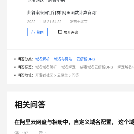
此答案来自钉钉群“阿里函数计算官网"
2022-11-18 21:54:22
发布于北京
赞同
展开评论
问答分类：
域名解析
域名与网站
云解析DNS
问答标签：
域名域名解析
域名绑定
绑定域名云解析DNS
绑定域名
问答地址：
开发者社区
>
云原生
>
问答
相关问答
在阿里云网盘与相册中，自定义域名配置， 这个
197
1