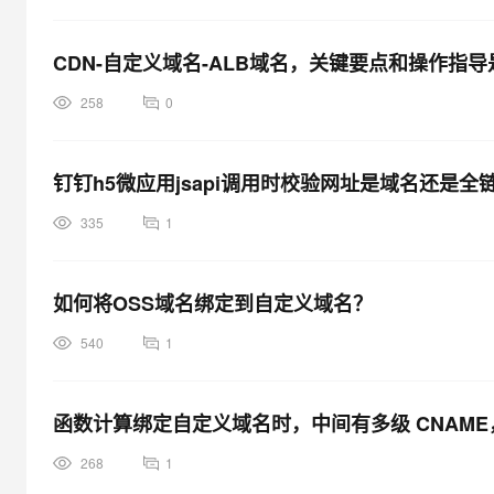
CDN-自定义域名-ALB域名，关键要点和操作指
258
0
钉钉h5微应用jsapi调用时校验网址是域名还是全
335
1
如何将OSS域名绑定到自定义域名？
540
1
函数计算绑定自定义域名时，中间有多级 CNAM
268
1