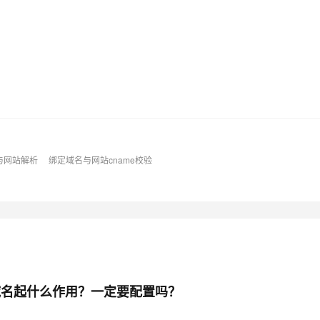
与网站解析
绑定域名与网站cname校验
域名起什么作用？一定要配置吗？