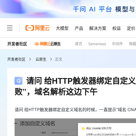
大模型
产品
解决方案
权益
定价
开发者社区
首页
Serverless
中间件
微
大模型
产品
解决方案
权益
定价
云市场
伙伴
服务
了解阿里云
精选产品
精选解决方案
普惠上云
产品定价
精选商城
成为销售伙伴
售前咨询
为什么选择阿里云
千问AI平台
开发者社区
云原生
正文
了解云产品的定价详情
大模型服务平台百炼
千问办公，解锁你的工作
普惠上云 官方力荐
分销伙伴
在线服务
网站建设
什么是云计算
大
大模型服务与应用平台
企业级Agent产品，直接
云服务器38元/年起，超
咨询伙伴
多端小程序
技术领先
请问 给HTTP触发器绑定自定义
云上成本管理
售后服务
轻量应用服务器
Agency Agents：拥
官方推荐返现计划
大模型
精选产品
精选解决方案
Salesforce 国际版订阅
稳定可靠
败”，域名解析这边下午
管理和优化成本
推荐新用户得奖励，单订单
销售伙伴合作计划
自助服务
友盟天域
安全合规
人工智能与机器学习
AI
文本生成
云数据库 RDS
HappyHorse 打造一
云工开物
无影生态合作计划
在线服务
观测云
分析师报告
高校专属算力普惠，学生认
请问 给HTTP触发器绑定自定义域名的时候，一直提示“域名 CN
计算
互联网应用开发
Qwen3.8-Max
HOT
Salesforce On Alibaba C
工单服务
Tuya 物联网平台阿里云
研究报告与白皮书
人工智能平台 PAI
快速拥有专属 OpenClaw
大模
Consulting Partner 合
大数据
容器
智能体时代全能旗舰模型
免费试用
短信专区
一站式AI开发、训练和推
蓝凌 OA
AI 大模型销售与服务生
现代化应用