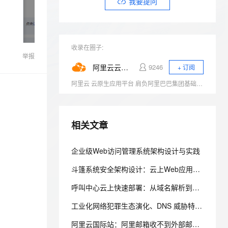
安全
我要提问
我要投诉
e-1.1-I2V
Cosyvoice-V3-Flash
PolarDB
上云场景组合购
Milvus 弹性伸缩功能新增节
伴
漫剧创作，剧本、分镜、视频高效生成
100%兼容MySQL、PostgreSQL，兼容Oracle，支持集中和分布式
覆盖90%+业务场景，专享组合折扣价
点支持范围
畅自然，细节丰富
高表现力语音合成大模型，语音克隆听感自然
VPN
ernetes 版 ACK
云聚AI 严选权益
AI 原生数据库服务发布
SSL 证书
2V
Fun-ASR
收录在圈子:
，一键激活高效办公新体验
理容器应用的 K8s 服务
精选AI产品，从模型到应用全链提效
Agent 数据网关
举报
文戏情感细腻自然，动作戏激烈拳拳到肉，实现更强表演能力
支持中英文自由切换，具备更强的噪声鲁棒性
堡垒机
阿里云云原生
9246
+ 订阅
AI 用量加速计划
云原生数据库 PolarDB
防火墙
、识别商机，让客服更高效、服务更出色。
新老同享，达量后返
Agentic Database 发布
阿里云 云原生应用平台 肩负阿里巴巴集团基础设施云化以及核心技术互联网化的重要职责，致力于打造稳定、标准、先进的云原生产品，成为云原生时代的引领者，推动行业全面想云原生的技术升级，成为阿里云新增长引擎。商业化产品包括容器、云原生中间件、函数计算等。
主机安全
应用
千问办公
NEW
相关文章
AI 应用及服务市场
的智能体编程平台
一站式AI生产力平台
AI 应用
企业级Web访问管理系统架构设计与实践
伶鹊
企业级人与Agent协作平台，接入和调度多个数字员工
智能客服平台，对话机器人、对话分析、智能外呼
大模型
斗篷系统安全架构设计：云上Web应用安全防护实践
大模型服务平台百炼 - 全妙
自然语言处理
呼叫中心云上快速部署：从域名解析到坐席登录的配置清单
应用创作平台
多模态内容创作工具，已接入 DeepSeek
数据标注
工业化网络犯罪生态演化、DNS 威胁特征与防御范式重构研究
机器学习
阿里云国际站：阿里邮箱收不到外部邮件？排查MX与反垃圾设置