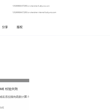
Deepseek-v4-pro
HappyHors
同享
万小智 AI 建站低至 15元/月
Qoder CN
AI 短剧/漫剧
云原生数据库 
快递物流查询
WordPress
成为服务伙
高校合作
点，立即开启云上创新
覆盖公网/内网、递归/权威、移动APP等全场景解析服务
送.CN域名，送备案服务码
基于千问大模型等，支持代码智能生成、研发智能问答
AI助力短剧
态智能体模型
旗舰 MoE 大模型，百万上下文与顶尖推理能力
图生视频，流
Ubuntu
服务生态伙伴
云工开物
企业应用
Works
Night Plan 支持 Qwen 3.8-Max
云原生大数据计算服务 MaxCompute
AI 办公
容器服务 Kub
NEW
GLM-5.2
Wan2.7-T
Red Hat
30+ 款产品免费体验
Data Agent 驱动的一站式 Data+AI 开发治理平台
夜间 5 折，Qwen/Meoo/TokenPlan 客户专享
面向分析的企业级SaaS模式云数据仓库
AI智能应用
提供一站式管
科研合作
分享
版权
视觉 Coding、空间感知、多模态思考等全面升级
1M上下文，专为长程任务能力而生
ERP
堂（旗舰版）
SUSE
智能客服
CRM
防护产品
2个月
自动承接线索
建站小程序
OA 办公系统
AI 应用构建
大模型原生
力提升
财税管理
模板建站
Qoder
大模型服务平台百炼-应用模版
HOT
NEW
面向真实软件
个人版上线、团队版降价；千问3.8-Max首发发尝鲜
丰富多元化的应用模版和解决方案
400电话
定制建站
万有无界
大模型服务平台百炼-智能体
方案
广告营销
模板小程序
的模型效果
灵活可视化地构建企业级 Agent
定制小程序
秒悟
人工智能平台 PAI
APP 开发
云端极速 AI 
新一代 AI 视频生成模型，深度适配广告营销等场景
AI Native 的算法工程平台，一站式完成建模、训练、推理服务部署
建站系统