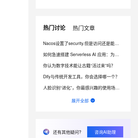
息提取
与 AI 智能体进行实时音视频通话
从文本、图片、视频中提取结构化的属性信息
构建支持视频理解的 AI 音视频实时通话应用
热门讨论
热门文章
t.diy 一步搞定创意建站
构建大模型应用的安全防护体系
通过自然语言交互简化开发流程,全栈开发支持
通过阿里云安全产品对 AI 应用进行安全防护
Nacos设置了security.但是访问还是能看到节点信息 而且还不用验证身份怎么办？
如何急速搭建 Serverless AI 应用：为你写诗？
你认为数字技术能让古籍“活过来”吗？
Dify与传统开发工具，你会选择哪一个？
人脸识别“进化”，你最感兴趣的使用场景有哪些？
函数计算fc的sd的图库浏览器真的装不上去，不显示，怎么回事？
展开全部
请问主域名备案了，子域名还要备案吗？
一键生成讲解视频，AI的理解和生成能力到底有多强？
还有其他疑问?
咨询AI助理
网站、小程序和APP共用内容接口，更新后数据不同步怎么排查？