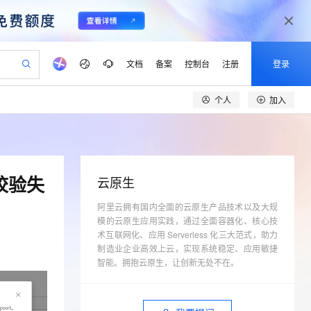
文档
备案
控制台
注册
登录
个人
加入
验
作计划
器
AI 活动
专业服务
服务伙伴合作计划
开发者社区
加入我们
产品动态
服务平台百炼
阿里云 OPC 创新助力计划
一站式生成采购清单，支持单品或批量购买
io：打造专属 AI 语音助手
S产品伙伴计划（繁花）
峰会
CS
造的大模型服务与应用开发平台
一句话生成原生可编辑精美 PPT 文稿
AI 生产力先锋
Al MaaS 服务伙伴赋能合作
域名
博文
Careers
至高可申请百万元
Qwen3.8-Max 模型上线
开启高性价比 AI 编程新体验
弹性可伸缩的云计算服务
Qwen-Audio-3.0-Realtime 端到端实时语音角色扮演
输入一句话想法, 轻松生成专业的 PPT
先锋实践拓展 AI 生产力的边界
Token 补贴，五大权
计划
海大会
伙伴信用分合作计划
商标
问答
社会招聘
校验失
云原生
益加速 OPC 成功
eek-V4-Pro
SS
一键部署幻兽帕鲁游戏服务器
飞天发布时刻
HOT
Open Search 向量检索版支
划
备案
电子书
校园招聘
pSeek-V4-Pro
视频创作，一键激活电商全链路生产力
阿里云拥有国内全面的云原生产品技术以及大规
稳定、安全、高性价比、高性能的云存储服务
一键购买专属联机服务器，轻松开启游戏
所见，即是所愿
持视频检索 Pipeline 功能
更多支持
模的云原生应用实践，通过全面容器化、核心技
划
公司注册
镜像站
视频生成
语音识别与合成
专属 QwenPaw
漫剧工坊：一站式动画创作平台
AI 实训营
术互联网化、应用 Serverless 化三大范式，助力
HOT
应用身份服务 (IDaaS)
合作伙伴培训与认证
划
制造业企业高效上云，实现系统稳定、应用敏捷
上云迁移
站生成，高效打造优质广告素材
全接入的云上超级电脑
从聊天伙伴进化为能主动干活的本地数字员工
快速生产连贯的高质量长漫剧
从基础到进阶，Agent 创客手把手教你
OpenClaw 管理能力上线
lScope
我要反馈
智能。拥抱云原生，让创新无处不在。
e-1.1-T2V
Qwen3-TTS-Flash
查询合作伙伴
n Alibaba Cloud ISV 合作
代维服务
建企业门户网站
10 分钟搭建微信、支付宝小程序
MaxCompute MaxFrame 提
畅细腻的高质量视频
离线语音合成大模型，多语言方言自适应，低延迟高稳定
创新加速
ope
登录合作伙伴管理后台
我要建议
站，无忧落地极速上线
以可视化方式快速构建移动和 PC 门户网站
国内短信简单易用，安全可靠，秒级触达，全球覆盖200+国家和地区。
高效部署网站，快速应用到小程序
供自动弹性内存功能