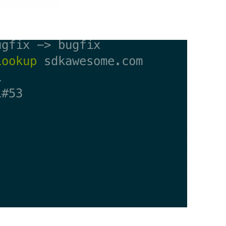
AI 应用
10分钟微调：让0.6B模型媲美235B模
多模态数据信
型
依托云原生高可用架构,实现Dify私有化部署
用1%尺寸在特定领域达到大模型90%以上效果
一个 AI 助手
超强辅助，Bol
即刻拥有 DeepSeek-R1 满血版
在企业官网、通讯软件中为客户提供 AI 客服
多种方案随心选，轻松解锁专属 DeepSeek