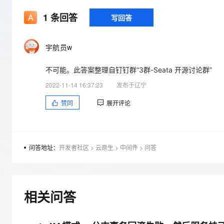
存储
天池大赛
Qwen3.7-Plus
云解析DNS
解决方案免费试用 新老
电子合同
1
条回答
写回答
最高领取价值200元试用
能看、能想、能动手的多模
安全
网络与CDN
AI 算法大赛
畅捷通
大数据开发治理平台 Data
AI 产品 免费试用
网络
安全
云开发大赛
Qwen3-VL-Plus
Tableau 订阅
宇航员w
1亿+ 大模型 tokens 和 
可观测
入门学习赛
中间件
AI空中课堂在线直播课
云防火墙
140+云产品 免费试用
不可能。此答案整理自钉钉群“3群-Seata 开源讨论群”
上云与迁云
云原生的云上边界网络安全
产品新客免费试用，最长1
数据库
2022-11-14 16:37:23
发布于辽宁
生态解决方案
大模型服务
企业出海
大模型ACA认证体验
大数据计算
赞同
展开评论
助力企业全员 AI 认知与能
行业生态解决方案
千问AI平台-Token Plan
政企业务
媒体服务
开发者生态解决方案
企业服务与云通信
问答地址：
开发者社区
>
云原生
>
中间件
>
问答
千问AI平台-模型体验
AI 开发和 AI 应用解决
在线体验全尺寸、多种模态
域名与网站
Happy 系列大模型
终端用户计算
相关问答
Serverless
开发工具